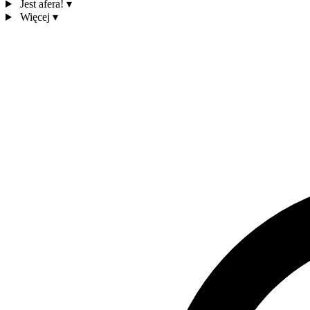
Jest afera!
▾
Więcej
▾