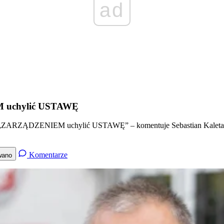
ad
EM uchylić USTAWĘ
ka. „ZARZĄDZENIEM uchylić USTAWĘ” – komentuje Sebastian Kaleta
Komentarze
wano