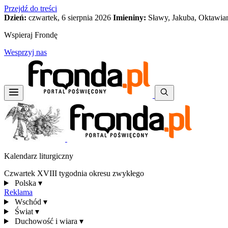
Przejdź do treści
Dzień:
czwartek, 6 sierpnia 2026
Imieniny:
Sławy, Jakuba, Oktawia
Wspieraj Frondę
Wesprzyj nas
Kalendarz liturgiczny
Czwartek XVIII tygodnia okresu zwykłego
Polska
▾
Reklama
Wschód
▾
Świat
▾
Duchowość i wiara
▾