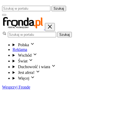
Szukaj
Szukaj
Polska
Reklama
Wschód
Świat
Duchowość i wiara
Jest afera!
Więcej
Wesprzyj Frondę