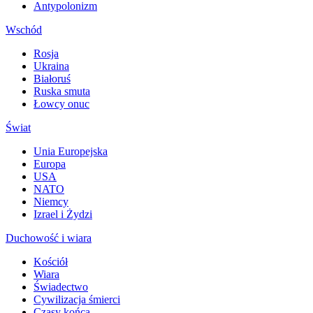
Antypolonizm
Wschód
Rosja
Ukraina
Białoruś
Ruska smuta
Łowcy onuc
Świat
Unia Europejska
Europa
USA
NATO
Niemcy
Izrael i Żydzi
Duchowość i wiara
Kościół
Wiara
Świadectwo
Cywilizacja śmierci
Czasy końca