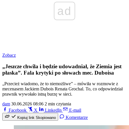
ad
Zobacz
„Jeszcze chwila i będzie udowadniał, że Ziemia jest
płaska”. Fala krytyki po słowach mec. Duboisa
„Przecież wiadomo, że to niemożliwe” – mówiła w rozmowie z
mecenasem Jackiem Dubois Renata Grochal. To, co odpowiedział
prawnik wywołało istną burzę w sieci.
dam
30.06.2026 08:06
2 min czytania
Facebook
X
LinkedIn
E-mail
Komentarze
Kopiuj link
Skopiowano