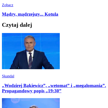
Zobacz
Mądry, mądrzejszy... Kotula
Czytaj dalej
Skandal
„Wodzirej Bąkiewicz”, „wetomat” i „megalomania”.
Propagandowy popis „19:30”