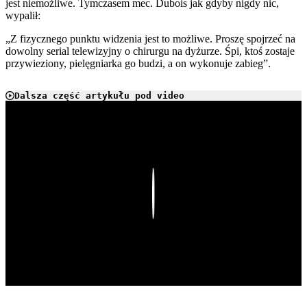
jest niemożliwe. Tymczasem mec. Dubois jak gdyby nigdy nic,
wypalił:
„Z fizycznego punktu widzenia jest to możliwe. Proszę spojrzeć na
dowolny serial telewizyjny o chirurgu na dyżurze. Śpi, ktoś zostaje
przywieziony, pielęgniarka go budzi, a on wykonuje zabieg”.
Dalsza część artykułu pod video
Play