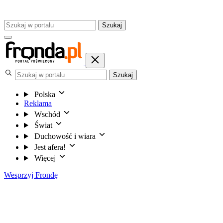
Szukaj
Szukaj
Polska
Reklama
Wschód
Świat
Duchowość i wiara
Jest afera!
Więcej
Wesprzyj Frondę