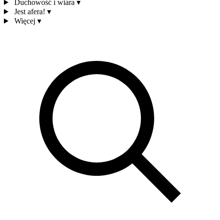
Duchowość i wiara
▾
Jest afera!
▾
Więcej
▾