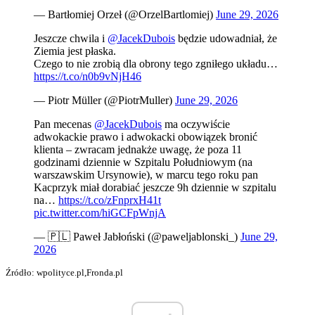
— Bartłomiej Orzeł (@OrzelBartlomiej)
June 29, 2026
Jeszcze chwila i
@JacekDubois
będzie udowadniał, że
Ziemia jest płaska.
Czego to nie zrobią dla obrony tego zgniłego układu…
https://t.co/n0b9vNjH46
— Piotr Müller (@PiotrMuller)
June 29, 2026
Pan mecenas
@JacekDubois
ma oczywiście
adwokackie prawo i adwokacki obowiązek bronić
klienta – zwracam jednakże uwagę, że poza 11
godzinami dziennie w Szpitalu Południowym (na
warszawskim Ursynowie), w marcu tego roku pan
Kacprzyk miał dorabiać jeszcze 9h dziennie w szpitalu
na…
https://t.co/zFnprxH41t
pic.twitter.com/hiGCFpWnjA
— 🇵🇱 Paweł Jabłoński (@paweljablonski_)
June 29,
2026
Źródło: wpolityce.pl,Fronda.pl