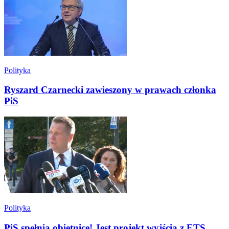
Polityka
Ryszard Czarnecki zawieszony w prawach członka
PiS
Polityka
PiS spełnia obietnicę! Jest projekt wyjścia z ETS