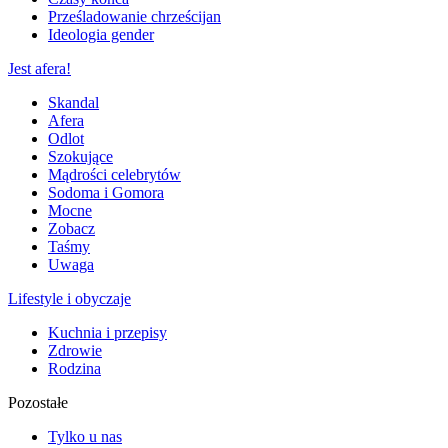
Prześladowanie chrześcijan
Ideologia gender
Jest afera!
Skandal
Afera
Odlot
Szokujące
Mądrości celebrytów
Sodoma i Gomora
Mocne
Zobacz
Taśmy
Uwaga
Lifestyle i obyczaje
Kuchnia i przepisy
Zdrowie
Rodzina
Pozostałe
Tylko u nas