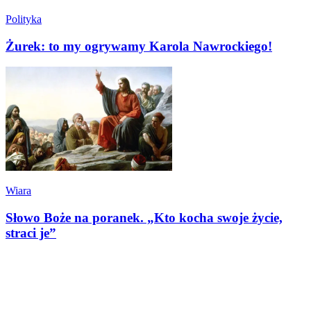
Polityka
Żurek: to my ogrywamy Karola Nawrockiego!
Wiara
Słowo Boże na poranek. „Kto kocha swoje życie,
straci je”