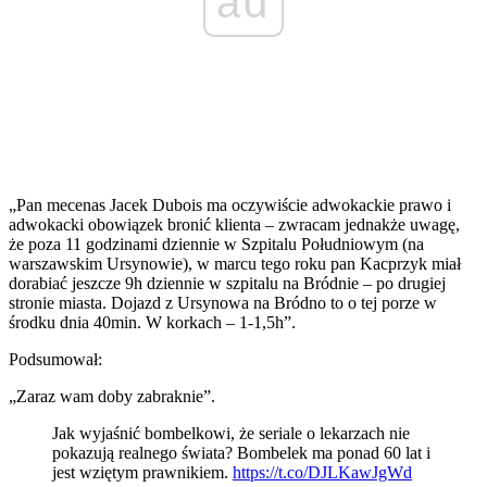
ad
„Pan mecenas Jacek Dubois ma oczywiście adwokackie prawo i
adwokacki obowiązek bronić klienta – zwracam jednakże uwagę,
że poza 11 godzinami dziennie w Szpitalu Południowym (na
warszawskim Ursynowie), w marcu tego roku pan Kacprzyk miał
dorabiać jeszcze 9h dziennie w szpitalu na Bródnie – po drugiej
stronie miasta. Dojazd z Ursynowa na Bródno to o tej porze w
środku dnia 40min. W korkach – 1-1,5h”.
Podsumował:
„Zaraz wam doby zabraknie”.
Jak wyjaśnić bombelkowi, że seriale o lekarzach nie
pokazują realnego świata? Bombelek ma ponad 60 lat i
jest wziętym prawnikiem.
https://t.co/DJLKawJgWd