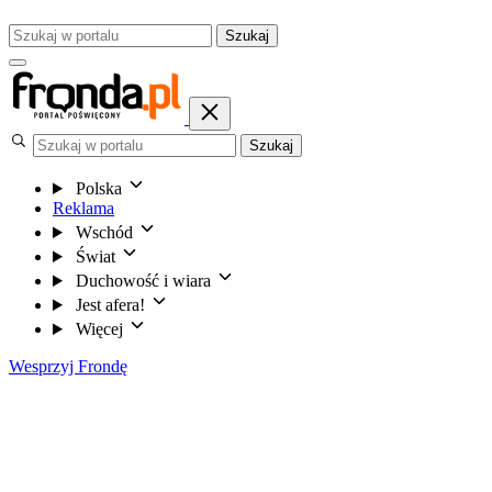
Szukaj
Szukaj
Polska
Reklama
Wschód
Świat
Duchowość i wiara
Jest afera!
Więcej
Wesprzyj Frondę