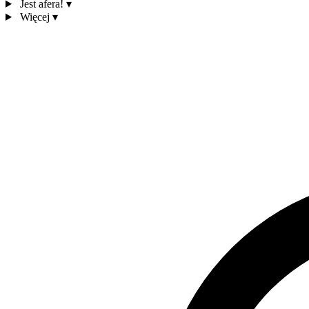
Jest afera!
▾
Więcej
▾