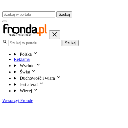
Szukaj
Szukaj
Polska
Reklama
Wschód
Świat
Duchowość i wiara
Jest afera!
Więcej
Wesprzyj Frondę