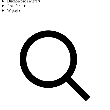
Duchowość i wiara
▾
Jest afera!
▾
Więcej
▾