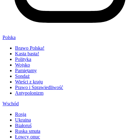
Polska
Brawo Polska!
Kasta basta!
Polityka
Wojsko
Pamiętamy
Sondaż
Wieści z kraju
Prawo i Sprawiedliwość
Antypolonizm
Wschód
Rosja
Ukraina
Białoruś
Ruska smuta
Łowcy onuc