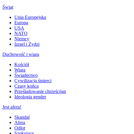
Świat
Unia Europejska
Europa
USA
NATO
Niemcy
Izrael i Żydzi
Duchowość i wiara
Kościół
Wiara
Świadectwo
Cywilizacja śmierci
Czasy końca
Prześladowanie chrześcijan
Ideologia gender
Jest afera!
Skandal
Afera
Odlot
Szokujące