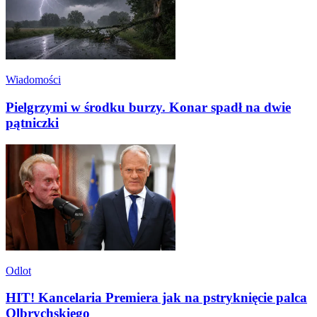
Wiadomości
Pielgrzymi w środku burzy. Konar spadł na dwie
pątniczki
Odlot
HIT! Kancelaria Premiera jak na pstryknięcie palca
Olbrychskiego