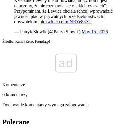
Rzecznik Lewicy nie odpowiada, bo „z domu jest
nauczony, że nie rozmawia się o takich rzeczach”.
Przypominam, że Lewica chciała (chce) wprowadzić
jawność płac w prywatnych przedsiębiorstwach i
obywatelom.
pic.twitter.com/INRYe83Xii
— Patryk Słowik (@PatrykSlowik)
May 15, 2026
Źródło: Kanał Zero, Fronda.pl
ad
Komentarze
0 komentarzy
Dodawanie komentarzy wymaga zalogowania.
Polecane