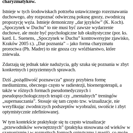
charyzmatyków.
Istnieje w tych środowiskach potrzeba ustawicznego rozeznawania
duchowego, aby rozpoznać odwieczną pokusę gnozy, zwodniczą
propozycję węża. Istnieje demoniczny „dar języków” (K. Koch).
„Spoczynek w Duchu” to nie musi być zawsze wydarzenie
duchowe, ale może być psychologiczne lub okultystyczne (por. ks.
kard. L. Suenens, „Spoczynek w Duchu” kontrowersyjne zjawisko,
Kraków 2005 r.). „Dar poznania” – jako forma charyzmatu
proroctwa (Ph. Madre) to nie gnoza czy wróżbiarstwo, które
zniewala.
Zdarzają się jednak takie nadużycia, gdy szuka się poznania w zbyt
konkretnych i przyziemnych sprawach.
Dziś „pożądliwość poznawcza” gnozy przybiera formę
mediumizmu, obecnego często w radiestezji, bioenergoterapii, a
także w różnych formach pseudomedycznych i
pseudopsychologicznych terapii czy „mentalnych” treningów
„supernauczania”. Stosuje się tam często tzw. wizualizacje, nie
weryfikując zwodniczych podszeptów wyobraźni, swoiście i zbyt
optymistycznie zdefiniowanej.
W tym kontekście praktykuje się tu często wizualizacje
„przewodników wewnętrznych” (praktyka stosowana od wieków w
szamanizmie i w rozmaitych formach spirytyzmu i magii), co może