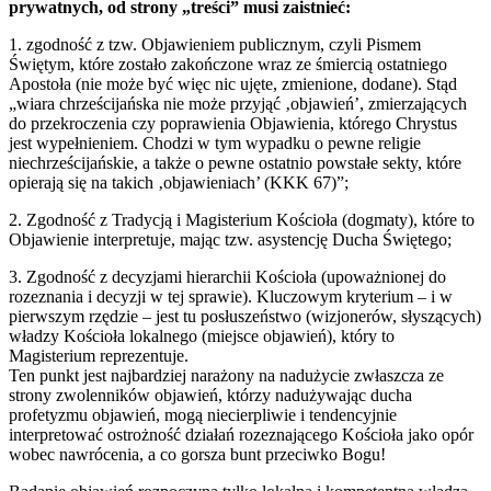
prywatnych, od strony „treści” musi zaistnieć:
1. zgodność z tzw. Objawieniem publicznym, czyli Pismem
Świętym, które zostało zakończone wraz ze śmiercią ostatniego
Apostoła (nie może być więc nic ujęte, zmienione, dodane). Stąd
„wiara chrześcijańska nie może przyjąć ‚objawień’, zmierzających
do przekroczenia czy poprawienia Objawienia, którego Chrystus
jest wypełnieniem. Chodzi w tym wypadku o pewne religie
niechrześcijańskie, a także o pewne ostatnio powstałe sekty, które
opierają się na takich ‚objawieniach’ (KKK 67)”;
2. Zgodność z Tradycją i Magisterium Kościoła (dogmaty), które to
Objawienie interpretuje, mając tzw. asystencję Ducha Świętego;
3. Zgodność z decyzjami hierarchii Kościoła (upoważnionej do
rozeznania i decyzji w tej sprawie). Kluczowym kryterium – i w
pierwszym rzędzie – jest tu posłuszeństwo (wizjonerów, słyszących)
władzy Kościoła lokalnego (miejsce objawień), który to
Magisterium reprezentuje.
Ten punkt jest najbardziej narażony na nadużycie zwłaszcza ze
strony zwolenników objawień, którzy nadużywając ducha
profetyzmu objawień, mogą niecierpliwie i tendencyjnie
interpretować ostrożność działań rozeznającego Kościoła jako opór
wobec nawrócenia, a co gorsza bunt przeciwko Bogu!