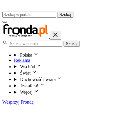
Szukaj
Szukaj
Polska
Reklama
Wschód
Świat
Duchowość i wiara
Jest afera!
Więcej
Wesprzyj Frondę