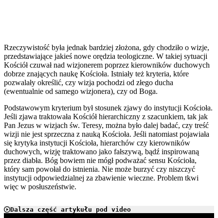
Rzeczywistość była jednak bardziej złożona, gdy chodziło o wizje,
przedstawiające jakieś nowe orędzia teologiczne. W takiej sytuacji
Kościół czuwał nad wizjonerem poprzez kierowników duchowych
dobrze znających naukę Kościoła. Istniały też kryteria, które
pozwalały określić, czy wizja pochodzi od złego ducha
(ewentualnie od samego wizjonera), czy od Boga.
Podstawowym kryterium był stosunek zjawy do instytucji Kościoła.
Jeśli zjawa traktowała Kościół hierarchiczny z szacunkiem, tak jak
Pan Jezus w wizjach św. Teresy, można było dalej badać, czy treść
wizji nie jest sprzeczna z nauką Kościoła. Jeśli natomiast pojawiała
się krytyka instytucji Kościoła, hierarchów czy kierowników
duchowych, wizję traktowano jako fałszywą, bądź inspirowaną
przez diabła. Bóg bowiem nie mógł podważać sensu Kościoła,
który sam powołał do istnienia. Nie może burzyć czy niszczyć
instytucji odpowiedzialnej za zbawienie wieczne. Problem tkwi
więc w posłuszeństwie.
Dalsza część artykułu pod video