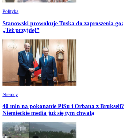
Polityka
Stanowski prowokuje Tuska do zaproszenia go:
„Też przyjdę!”
Niemcy
40 mln na pokonanie PiSu i Orbana z Brukseli?
Niemieckie media już się tym chwalą