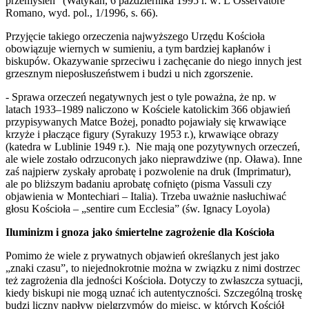
przemyśleń” (Watykan, 6 października 1995 r. w: L’Osservatore
Romano, wyd. pol., 1/1996, s. 66).
Przyjęcie takiego orzeczenia najwyższego Urzędu Kościoła
obowiązuje wiernych w sumieniu, a tym bardziej kapłanów i
biskupów. Okazywanie sprzeciwu i zachęcanie do niego innych jest
grzesznym nieposłuszeństwem i budzi u nich zgorszenie.
- Sprawa orzeczeń negatywnych jest o tyle poważna, że np. w
latach 1933–1989 naliczono w Kościele katolickim 366 objawień
przypisywanych Matce Bożej, ponadto pojawiały się krwawiące
krzyże i płaczące figury (Syrakuzy 1953 r.), krwawiące obrazy
(katedra w Lublinie 1949 r.). Nie mają one pozytywnych orzeczeń,
ale wiele zostało odrzuconych jako nieprawdziwe (np. Oława). Inne
zaś najpierw zyskały aprobatę i pozwolenie na druk (Imprimatur),
ale po bliższym badaniu aprobatę cofnięto (pisma Vassuli czy
objawienia w Montechiari – Italia). Trzeba uważnie nasłuchiwać
głosu Kościoła – „sentire cum Ecclesia” (św. Ignacy Loyola)
Iluminizm i gnoza jako śmiertelne zagrożenie dla Kościoła
Pomimo że wiele z prywatnych objawień określanych jest jako
„znaki czasu”, to niejednokrotnie można w związku z nimi dostrzec
też zagrożenia dla jedności Kościoła. Dotyczy to zwłaszcza sytuacji,
kiedy biskupi nie mogą uznać ich autentyczności. Szczególną troskę
budzi liczny napływ pielgrzymów do miejsc, w których Kościół