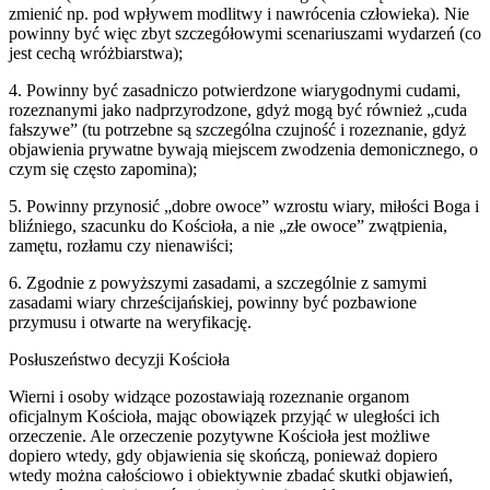
zmienić np. pod wpływem modlitwy i nawrócenia człowieka). Nie
powinny być więc zbyt szczegółowymi scenariuszami wydarzeń (co
jest cechą wróżbiarstwa);
4. Powinny być zasadniczo potwierdzone wiarygodnymi cudami,
rozeznanymi jako nadprzyrodzone, gdyż mogą być również „cuda
fałszywe” (tu potrzebne są szczególna czujność i rozeznanie, gdyż
objawienia prywatne bywają miejscem zwodzenia demonicznego, o
czym się często zapomina);
5. Powinny przynosić „dobre owoce” wzrostu wiary, miłości Boga i
bliźniego, szacunku do Kościoła, a nie „złe owoce” zwątpienia,
zamętu, rozłamu czy nienawiści;
6. Zgodnie z powyższymi zasadami, a szczególnie z samymi
zasadami wiary chrześcijańskiej, powinny być pozbawione
przymusu i otwarte na weryfikację.
Posłuszeństwo decyzji Kościoła
Wierni i osoby widzące pozostawiają rozeznanie organom
oficjalnym Kościoła, mając obowiązek przyjąć w uległości ich
orzeczenie. Ale orzeczenie pozytywne Kościoła jest możliwe
dopiero wtedy, gdy objawienia się skończą, ponieważ dopiero
wtedy można całościowo i obiektywnie zbadać skutki objawień,