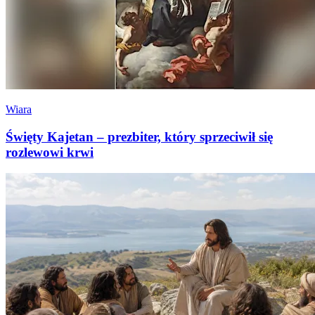
Wiara
Święty Kajetan – prezbiter, który sprzeciwił się
rozlewowi krwi