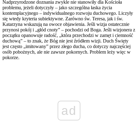
Nadprzyrodzone doznania zwykle nie stanowiły dla Kościoła
problemu, jeżeli dotyczyły – jako szczególna łaska życia
kontemplacyjnego – indywidualnego rozwoju duchowego. Liczyły
się wtedy kryteria subiektywne. Zarówno św. Teresa, jak i św.
Katarzyna wskazują na owoce objawienia. Jeśli wizja ostatecznie
przynosi pokój i „głód cnoty” – pochodzi od Boga. Jeśli wizjonera z
początku opanowuje radość, „która przechodzi w zamęt i ciemność
duchową” – to znak, że Bóg nie jest źródłem wizji. Duch Święty
jest często „imitowany” przez złego ducha, co dotyczy najczęściej
osób pobożnych, ale nie zawsze pokornych. Problem leży więc w
pokorze.
ad