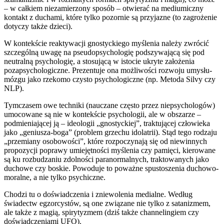
– w całkiem niezamierzony sposób – otwierać na mediumiczny
kontakt z duchami, które tylko pozornie są przyjazne (to zagrożenie
dotyczy także dzieci).
W kontekście reaktywacji gnostyckiego myślenia należy zwrócić
szczególną uwagę na pseudopsychologię podszywającą się pod
neutralną psychologię, a stosującą w istocie ukryte założenia
pozapsychologiczne. Prezentuje ona możliwości rozwoju umysłu-
mózgu jako rzekomo czysto psychologiczne (np. Metoda Silvy czy
NLP).
Tymczasem owe techniki (nauczane często przez niepsychologów)
umocowane są nie w kontekście psychologii, ale w obszarze –
podmieniającej ją – ideologii „gnostyckiej”, traktującej człowieka
jako „geniusza-boga” (problem grzechu idolatrii). Stąd tego rodzaju
„przemiany osobowości”, które rozpoczynają się od niewinnych
propozycji poprawy umiejętności myślenia czy pamięci, kierowane
są ku rozbudzaniu zdolności paranormalnych, traktowanych jako
duchowe czy boskie. Powoduje to poważne spustoszenia duchowo-
moralne, a nie tylko psychiczne.
Chodzi tu o doświadczenia i zniewolenia medialne. Według
świadectw egzorcystów, są one związane nie tylko z satanizmem,
ale także z magią, spirytyzmem (dziś także channelingiem czy
doświadczeniami UFO).