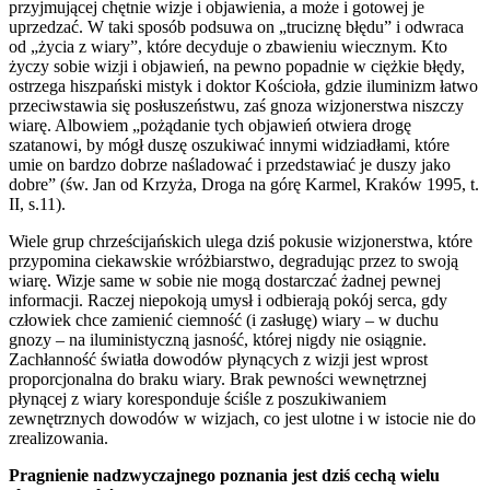
przyjmującej chętnie wizje i objawienia, a może i gotowej je
uprzedzać. W taki sposób podsuwa on „truciznę błędu” i odwraca
od „życia z wiary”, które decyduje o zbawieniu wiecznym. Kto
życzy sobie wizji i objawień, na pewno popadnie w ciężkie błędy,
ostrzega hiszpański mistyk i doktor Kościoła, gdzie iluminizm łatwo
przeciwstawia się posłuszeństwu, zaś gnoza wizjonerstwa niszczy
wiarę. Albowiem „pożądanie tych objawień otwiera drogę
szatanowi, by mógł duszę oszukiwać innymi widziadłami, które
umie on bardzo dobrze naśladować i przedstawiać je duszy jako
dobre” (św. Jan od Krzyża, Droga na górę Karmel, Kraków 1995, t.
II, s.11).
Wiele grup chrześcijańskich ulega dziś pokusie wizjonerstwa, które
przypomina ciekawskie wróżbiarstwo, degradując przez to swoją
wiarę. Wizje same w sobie nie mogą dostarczać żadnej pewnej
informacji. Raczej niepokoją umysł i odbierają pokój serca, gdy
człowiek chce zamienić ciemność (i zasługę) wiary – w duchu
gnozy – na iluministyczną jasność, której nigdy nie osiągnie.
Zachłanność światła dowodów płynących z wizji jest wprost
proporcjonalna do braku wiary. Brak pewności wewnętrznej
płynącej z wiary koresponduje ściśle z poszukiwaniem
zewnętrznych dowodów w wizjach, co jest ulotne i w istocie nie do
zrealizowania.
Pragnienie nadzwyczajnego poznania jest dziś cechą wielu