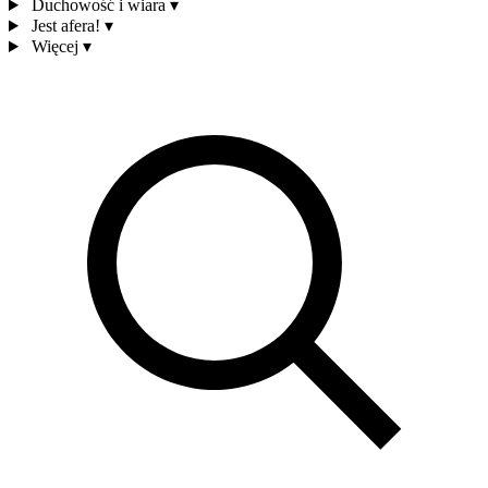
Duchowość i wiara
▾
Jest afera!
▾
Więcej
▾