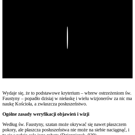
Play
Wydaje się, że to podstawowe kryterium – wbrew ostrzeżeniom św.
Faustyny – popadło dzisiaj w niełaskę i wielu wizjonerów za nic ma
naukę Kościoła, a zwłaszcza posłuszeństwo.
Ogólne zasady weryfikacji objawień i wizji
Według św. Faustyny, szatan może okrywać się nawet płaszczem
pokory, ale płaszcza posłuszeństwa nie może na siebie naciągnąć, i