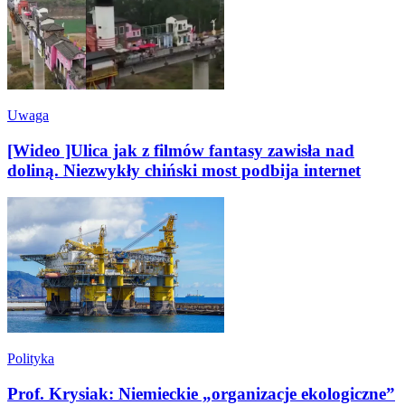
Uwaga
[Wideo ]Ulica jak z filmów fantasy zawisła nad
doliną. Niezwykły chiński most podbija internet
Polityka
Prof. Krysiak: Niemieckie „organizacje ekologiczne”