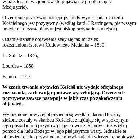
wraz z losami wizjonerów (tu pojawia się problem np. z
Medjugorie).
Orzeczenie pozytywne następuje, kiedy wynik badań Urzędu
Kościelnego jest pozytywny (według kard. J Ratzingera, pierwszym
urzędem i niezastąpionym jest biskup ordynariusz miejsca).
Ostatnie uznane objawienia stały się takimi dzięki
rozeznaniom (sprawa Cudownego Medalika – 1830;
La Salette – 1846;
Lourdes – 1858;
Fatima – 1917.
W czasie trwania objawień Kościół nie wydaje oficjalnego
rozeznania, zachowując postawę wyczekującą. Orzeczenie
pozytywne zawsze następuje w jakiś czas po zakończeniu
objawień.
Wymienione powyżej objawienia są wielkim darem Bożym,
złożone zostały w skarbcu Kościoła, znajdując się w spokojnym
jego posiadaniu, i przynoszą ciągle owoce. Stanowią też wielką
pomoc dla ludu Bożego w jego pielgrzymce wiary. Jednakże te
objawienia, jako prywatne, nie obowiązują do wierzenia, ponieważ