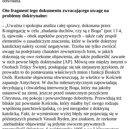
odwołana.
Oto fragment tego dokumentu zwracającego uwagę na
problemy doktrynalne:
- „Uważna i spokojna analiza całej sprawy, dokonana przez
Kongregację w celu ‚zbadania duchów, czy są z Boga” (por. l J 4,
l), ujawniła – obok aspektów pozytywnych – także cały zespół
elementów o zasadniczym znaczeniu, które w świetle doktryny
katolickiej należy ocenić negatywnie. Trzeba nie tylko zwrócić
uwagę na podejrzany charakter zewnętrznych form, w jakich
dokonują się owe rzekome objawienia, ale także podkreślić zawarte
w nich pewne błędy doktrynalne [AP]. Mówią one między innymi o
Osobach Trójcy Świętej, posługując się tak niejasnym językiem, że
prowadzi to do pomieszania właściwych imion i funkcji Boskich
Osób. Rzekome objawienia obwieszczają, że wkrótce w Kościele
zapanuje Antychryst. W duchu milenarystycznym zapowiadają
decydującą i chwalebną interwencję Boga, który ma jakoby
ustanowić na ziemi, jeszcze przed ostatecznym przyjściem
Chrystusa, erę pokoju i powszechnego dobrobytu. Przewidują też
bliskie już powstanie Kościoła, który miałby być swego rodzaju
wspólnotą panchrześcijańską, co jest niezgodne z doktryną
katolicką. Fakt, że wymienione wyżej błędy nie pojawiają się w
późniejszych pismach Vassuli Ryden, jest znakiem, że rzekome
‚niebiańskie objawienia’ są jedynie owocem prywatnych