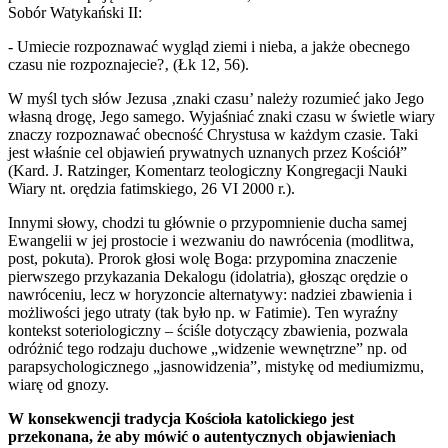
Sobór Watykański II:
- Umiecie rozpoznawać wygląd ziemi i nieba, a jakże obecnego
czasu nie rozpoznajecie?‚ (Łk 12, 56).
W myśl tych słów Jezusa ‚znaki czasu’ należy rozumieć jako Jego
własną drogę, Jego samego. Wyjaśniać znaki czasu w świetle wiary
znaczy rozpoznawać obecność Chrystusa w każdym czasie. Taki
jest właśnie cel objawień prywatnych uznanych przez Kościół”
(Kard. J. Ratzinger, Komentarz teologiczny Kongregacji Nauki
Wiary nt. orędzia fatimskiego, 26 VI 2000 r.).
Innymi słowy, chodzi tu głównie o przypomnienie ducha samej
Ewangelii w jej prostocie i wezwaniu do nawrócenia (modlitwa,
post, pokuta). Prorok głosi wolę Boga: przypomina znaczenie
pierwszego przykazania Dekalogu (idolatria), głosząc orędzie o
nawróceniu, lecz w horyzoncie alternatywy: nadziei zbawienia i
możliwości jego utraty (tak było np. w Fatimie). Ten wyraźny
kontekst soteriologiczny – ściśle dotyczący zbawienia, pozwala
odróżnić tego rodzaju duchowe „widzenie wewnętrzne” np. od
parapsychologicznego „jasnowidzenia”, mistykę od mediumizmu,
wiarę od gnozy.
W konsekwencji tradycja Kościoła katolickiego jest
przekonana, że aby mówić o autentycznych objawieniach