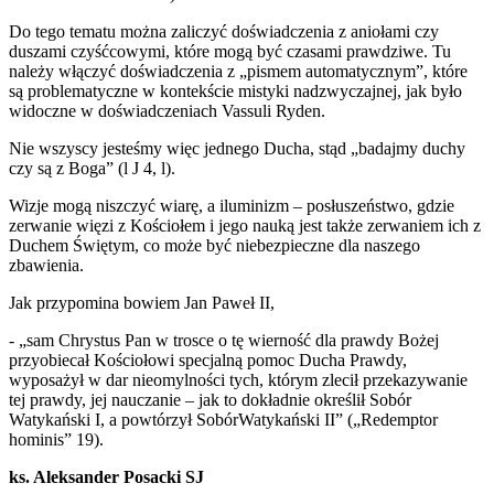
Do tego tematu można zaliczyć doświadczenia z aniołami czy
duszami czyśćcowymi, które mogą być czasami prawdziwe. Tu
należy włączyć doświadczenia z „pismem automatycznym”, które
są problematyczne w kontekście mistyki nadzwyczajnej, jak było
widoczne w doświadczeniach Vassuli Ryden.
Nie wszyscy jesteśmy więc jednego Ducha, stąd „badajmy duchy
czy są z Boga” (l J 4, l).
Wizje mogą niszczyć wiarę, a iluminizm – posłuszeństwo, gdzie
zerwanie więzi z Kościołem i jego nauką jest także zerwaniem ich z
Duchem Świętym, co może być niebezpieczne dla naszego
zbawienia.
Jak przypomina bowiem Jan Paweł II,
- „sam Chrystus Pan w trosce o tę wierność dla prawdy Bożej
przyobiecał Kościołowi specjalną pomoc Ducha Prawdy,
wyposażył w dar nieomylności tych, którym zlecił przekazywanie
tej prawdy, jej nauczanie – jak to dokładnie określił Sobór
Watykański I, a powtórzył SobórWatykański II” („Redemptor
hominis” 19).
ks. Aleksander Posacki SJ