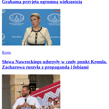
Grahama przyjęta ogromną większością
Rosja
Słowa Nawrockiego uderzyły w czuły punkt Kremla.
Zacharowa ruszyła z propagandą i fobiami