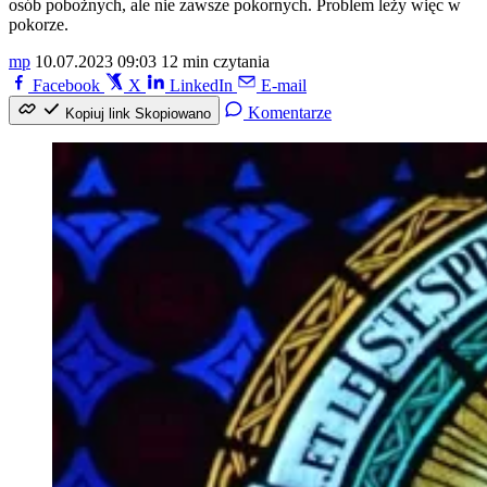
osób pobożnych, ale nie zawsze pokornych. Problem leży więc w
pokorze.
mp
10.07.2023 09:03
12 min czytania
Facebook
X
LinkedIn
E-mail
Komentarze
Kopiuj link
Skopiowano