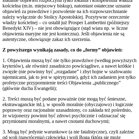
Badanie objawień rozpoczyna tylko lokalna i kompetentna władza
kościelna (m.in. miejscowy biskup), natomiast ostateczne uznanie
objawień za prawdziwe i pozwolenie na ich rozpowszechnianie
należy wyłącznie do Stolicy Apostolskiej. Pozytywne orzeczenie
władzy kościelnej – co ustalił już Prosper Lambertini (późniejszy
Benedykt XIV) – nie jest obowiązujące (stąd wiara np. w liczne
objawienia maryjne nie jest konieczna). Jeśli objawienia nie są
autentyczne, obowiązuje zakaz ich szerzenia.
Z powyższego wynikają zasady, co do „formy” objawień:
1. Objawienia muszą być nie tylko prawdziwe (według powyższych
kryteriów), ale również zasadniczo powściągliwe, a nawet krótkie i
zwięzłe (nie powinny być „rozgadane” i zbyt hojne w szafowaniu
tajemnicami, jak to jest w spirytyzmie), gdyż ich zadaniem jest tylko
profetyczne przypomnienie treści Objawienia „publicznego”
(głównie ducha Ewangelii);
2. Treści muszą być podane poważnie (nie mogą być śmieszne,
ekstrawaganckie itd.), w sposób moralnie (obyczajowo) i logicznie
poprawny oraz racjonalnie uzasadniony, co zakłada też pośrednio,
że wizjonerzy powinni być zdrowi psychicznie i odznaczać się
przymiotami moralnymi, a nawet cnotami duchowymi;
3. Mogą być jedynie warunkowe (a nie fatalistyczne), czyli zależne
od woli (nawrócenia) człowieka i woli Boga (która się może