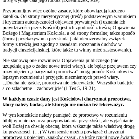
tu się wydaje cała jego robota (Dzienniczek, 939).
Przypomnijmy więc ogólne zasady, które obowiązują każdego
katolika. Od strony merytorycznej (treść) podstawowym warunkiem
i kryterium autentyczności objawień prywatnych (i uznania ich
prawdziwości przez Kościół) jest ich zgodność z treścią Objawienia
Bożego i Magisterium Kościoła, a od strony formalnej także sposób
(forma) przekazywania przesłania (taki nierozerwalny związek
formy z treścią jest zgodny z zasadami rozeznania duchów w
tradycji chrześcijańskiej, które także tu winny mieć zastosowanie).
Nie stanowią one rozwinięcia Objawienia publicznego (nie
uzupełniają go o żadne nowe treści wiary), ale będąc przejawem czy
rozwinięciem „charyzmatu proroctwa” mogą pomóc Kościołowi w
lepszym rozumieniu i przyjęciu niezmiennych prawd wiary.
„‚Ducha nie gaście, proroctwa nie lekceważcie. Wszystko badajcie,
a co szlachetne – zachowujcie’ (1 Tes 5, 19-21).
W każdym czasie dany jest Kościołowi charyzmat proroctwa,
który należy badać, ale którego nie można też lekceważyć.
W tym kontekście należy pamiętać, że proroctwo w rozumieniu
biblijnym nie oznacza przepowiadania przyszłości, ale wyjaśnianie
woli Bożej na chwilę obecną, która wskazuje także właściwą drogę
ku przyszłości. (…) W tym sensie można powiązać charyzmat
proroctwa z pojęciem ‚znaków czasu’, na które rzucił nowe światło