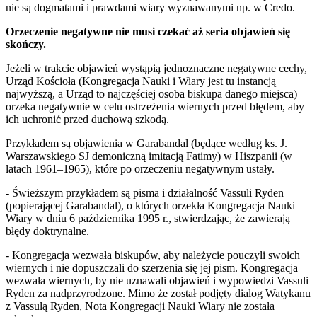
nie są dogmatami i prawdami wiary wyznawanymi np. w Credo.
Orzeczenie negatywne nie musi czekać aż seria objawień się
skończy.
Jeżeli w trakcie objawień wystąpią jednoznaczne negatywne cechy,
Urząd Kościoła (Kongregacja Nauki i Wiary jest tu instancją
najwyższą, a Urząd to najczęściej osoba biskupa danego miejsca)
orzeka negatywnie w celu ostrzeżenia wiernych przed błędem, aby
ich uchronić przed duchową szkodą.
Przykładem są objawienia w Garabandal (będące według ks. J.
Warszawskiego SJ demoniczną imitacją Fatimy) w Hiszpanii (w
latach 1961–1965), które po orzeczeniu negatywnym ustały.
- Świeższym przykładem są pisma i działalność Vassuli Ryden
(popierającej Garabandal), o których orzekła Kongregacja Nauki
Wiary w dniu 6 października 1995 r., stwierdzając, że zawierają
błędy doktrynalne.
- Kongregacja wezwała biskupów, aby należycie pouczyli swoich
wiernych i nie dopuszczali do szerzenia się jej pism. Kongregacja
wezwała wiernych, by nie uznawali objawień i wypowiedzi Vassuli
Ryden za nadprzyrodzone. Mimo że został podjęty dialog Watykanu
z Vassulą Ryden, Nota Kongregacji Nauki Wiary nie została