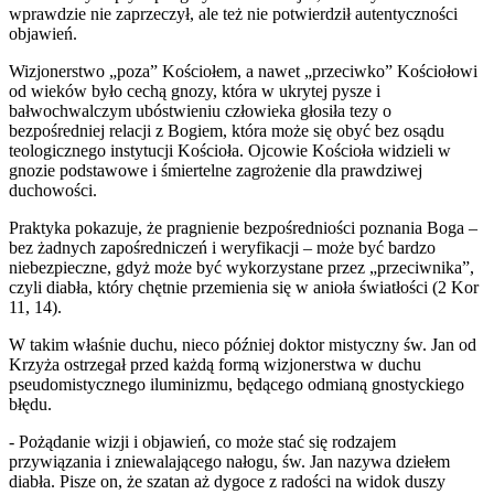
wprawdzie nie zaprzeczył, ale też nie potwierdził autentyczności
objawień.
Wizjonerstwo „poza” Kościołem, a nawet „przeciwko” Kościołowi
od wieków było cechą gnozy, która w ukrytej pysze i
bałwochwalczym ubóstwieniu człowieka głosiła tezy o
bezpośredniej relacji z Bogiem, która może się obyć bez osądu
teologicznego instytucji Kościoła. Ojcowie Kościoła widzieli w
gnozie podstawowe i śmiertelne zagrożenie dla prawdziwej
duchowości.
Praktyka pokazuje, że pragnienie bezpośredniości poznania Boga –
bez żadnych zapośredniczeń i weryfikacji – może być bardzo
niebezpieczne, gdyż może być wykorzystane przez „przeciwnika”,
czyli diabła, który chętnie przemienia się w anioła światłości (2 Kor
11, 14).
W takim właśnie duchu, nieco później doktor mistyczny św. Jan od
Krzyża ostrzegał przed każdą formą wizjonerstwa w duchu
pseudomistycznego iluminizmu, będącego odmianą gnostyckiego
błędu.
- Pożądanie wizji i objawień, co może stać się rodzajem
przywiązania i zniewalającego nałogu, św. Jan nazywa dziełem
diabła. Pisze on, że szatan aż dygoce z radości na widok duszy