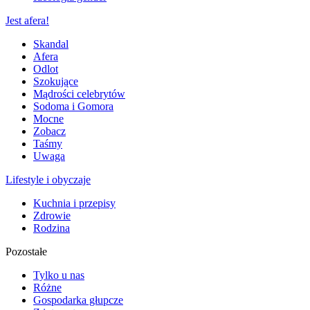
Jest afera!
Skandal
Afera
Odlot
Szokujące
Mądrości celebrytów
Sodoma i Gomora
Mocne
Zobacz
Taśmy
Uwaga
Lifestyle i obyczaje
Kuchnia i przepisy
Zdrowie
Rodzina
Pozostałe
Tylko u nas
Różne
Gospodarka głupcze