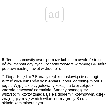
ad
6. Ten niesamowity owoc pomoże kobietom uwolnić się od
bólów menstruacyjnych. Ponadto zawiera witaminę B6, która
poprawi nastrój nawet w „trudne” dni.
7. Dopadł cię kac? Banany szybko postawią cię na nogi.
Wrzuć kilka bananów do blendera, dodaj odrobinę miodu i
jogurt. Wypij tak przygotowany koktajl, a twój żołądek
zacznie pracować normalnie. Banany pomogą też
wszystkim, którzy zmagają się z głodem nikotynowym, dzięki
znajdującym się w nich witaminom z grupy B oraz
składnikom mineralnym.