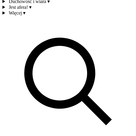
Duchowość i wiara
▾
Jest afera!
▾
Więcej
▾