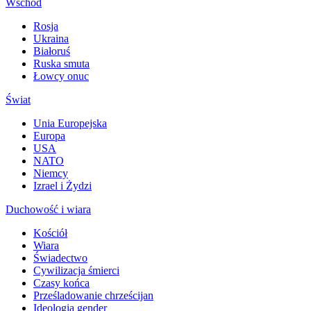
Wschód
Rosja
Ukraina
Białoruś
Ruska smuta
Łowcy onuc
Świat
Unia Europejska
Europa
USA
NATO
Niemcy
Izrael i Żydzi
Duchowość i wiara
Kościół
Wiara
Świadectwo
Cywilizacja śmierci
Czasy końca
Prześladowanie chrześcijan
Ideologia gender