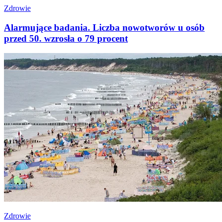
Zdrowie
Alarmujące badania. Liczba nowotworów u osób
przed 50. wzrosła o 79 procent
Zdrowie