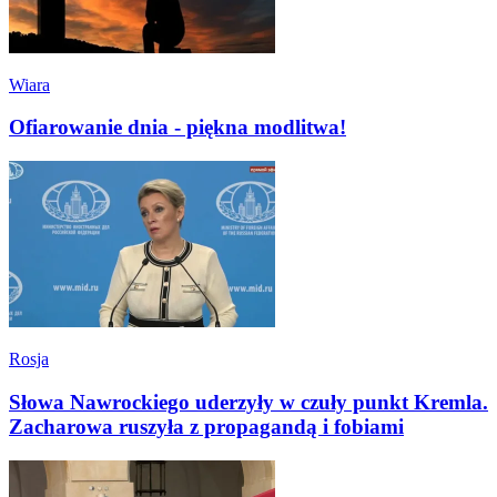
Wiara
Ofiarowanie dnia - piękna modlitwa!
Rosja
Słowa Nawrockiego uderzyły w czuły punkt Kremla.
Zacharowa ruszyła z propagandą i fobiami