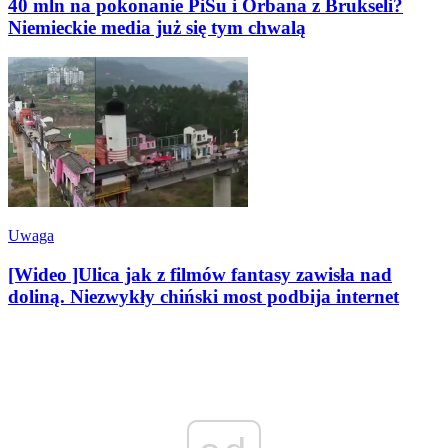
40 mln na pokonanie PiSu i Orbana z Brukseli?
Niemieckie media już się tym chwalą
Uwaga
[Wideo ]Ulica jak z filmów fantasy zawisła nad
doliną. Niezwykły chiński most podbija internet