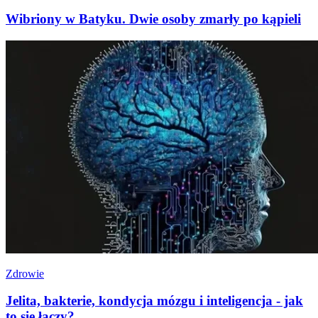
Wibriony w Batyku. Dwie osoby zmarły po kąpieli
Zdrowie
Jelita, bakterie, kondycja mózgu i inteligencja - jak
to się łączy?