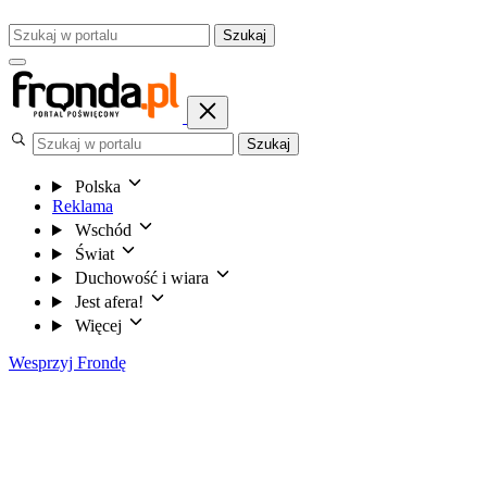
Szukaj
Szukaj
Polska
Reklama
Wschód
Świat
Duchowość i wiara
Jest afera!
Więcej
Wesprzyj Frondę