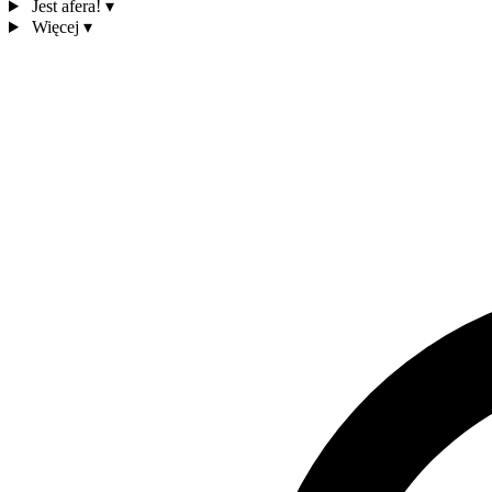
Jest afera!
▾
Więcej
▾