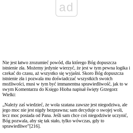
ad
Nie jest łatwo zrozumieć powód, dla którego Bóg dopuszcza
istnienie zła. Możemy jedynie wierzyć, że jest w tym pewna logika i
czekać do czasu, aż wszystko się wyjaśni. Skoro Bóg dopuszcza
istnienie zła i pozwala mu doświadczać wszystkich swoich
możliwości, musi w tym być immanentna sprawiedliwość, jak to w
swym Komentarzu do Księgo Hioba napisał święty Grzegorz
Wielki:
„Należy zaś wiedzieć, że wola szatana zawsze jest niegodziwa, ale
jego moc nie jest nigdy bezprawna; sam decyduje o swojej woli,
lecz moc posiada od Pana. Jeśli sam chce coś niegodziwie uczynić,
Bóg pozwala, aby się tak stało, tylko wówczas, gdy to
sprawiedliwe”[216].