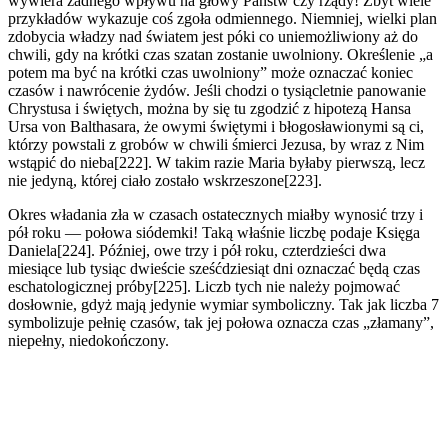
wywiera żadnego wpływu na głowy Państw czy rządy! Zbyt wiele
przykładów wykazuje coś zgoła odmiennego. Niemniej, wielki plan
zdobycia władzy nad światem jest póki co uniemożliwiony aż do
chwili, gdy na krótki czas szatan zostanie uwolniony. Określenie „a
potem ma być na krótki czas uwolniony” może oznaczać koniec
czasów i nawrócenie żydów. Jeśli chodzi o tysiącletnie panowanie
Chrystusa i świętych, można by się tu zgodzić z hipotezą Hansa
Ursa von Balthasara, że owymi świętymi i błogosławionymi są ci,
którzy powstali z grobów w chwili śmierci Jezusa, by wraz z Nim
wstąpić do nieba[222]. W takim razie Maria byłaby pierwszą, lecz
nie jedyną, której ciało zostało wskrzeszone[223].
Okres władania zła w czasach ostatecznych miałby wynosić trzy i
pół roku — połowa siódemki! Taką właśnie liczbę podaje Księga
Daniela[224]. Później, owe trzy i pół roku, czterdzieści dwa
miesiące lub tysiąc dwieście sześćdziesiąt dni oznaczać będą czas
eschatologicznej próby[225]. Liczb tych nie należy pojmować
dosłownie, gdyż mają jedynie wymiar symboliczny. Tak jak liczba 7
symbolizuje pełnię czasów, tak jej połowa oznacza czas „złamany”,
niepełny, niedokończony.