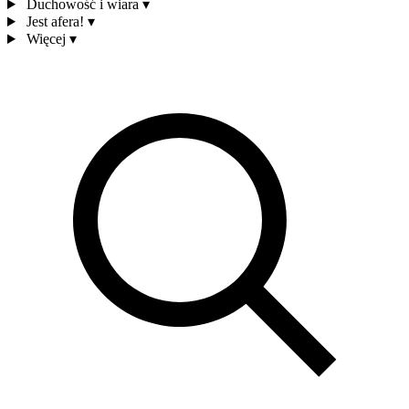
Duchowość i wiara
▾
Jest afera!
▾
Więcej
▾