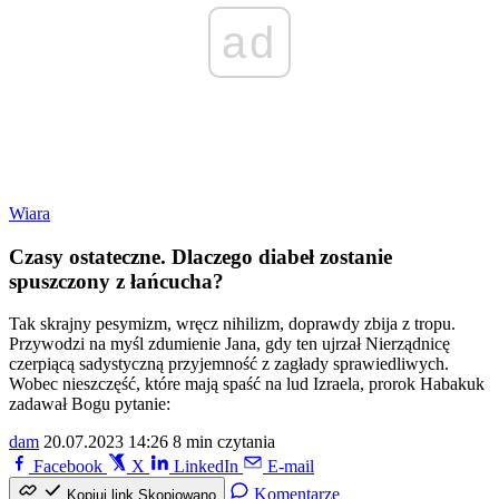
ad
Wiara
Czasy ostateczne. Dlaczego diabeł zostanie
spuszczony z łańcucha?
Tak skrajny pesymizm, wręcz nihilizm, doprawdy zbija z tropu.
Przywodzi na myśl zdumienie Jana, gdy ten ujrzał Nierządnicę
czerpiącą sadystyczną przyjemność z zagłady sprawiedliwych.
Wobec nieszczęść, które mają spaść na lud Izraela, prorok Habakuk
zadawał Bogu pytanie:
dam
20.07.2023 14:26
8 min czytania
Facebook
X
LinkedIn
E-mail
Komentarze
Kopiuj link
Skopiowano