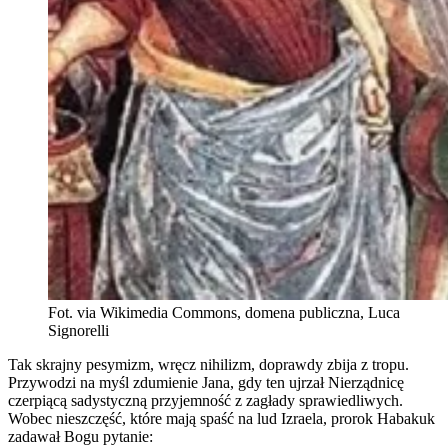
Fot. via Wikimedia Commons, domena publiczna, Luca
Signorelli
Tak skrajny pesymizm, wręcz nihilizm, doprawdy zbija z tropu.
Przywodzi na myśl zdumienie Jana, gdy ten ujrzał Nierządnicę
czerpiącą sadystyczną przyjemność z zagłady sprawiedliwych.
Wobec nieszczęść, które mają spaść na lud Izraela, prorok Habakuk
zadawał Bogu pytanie: