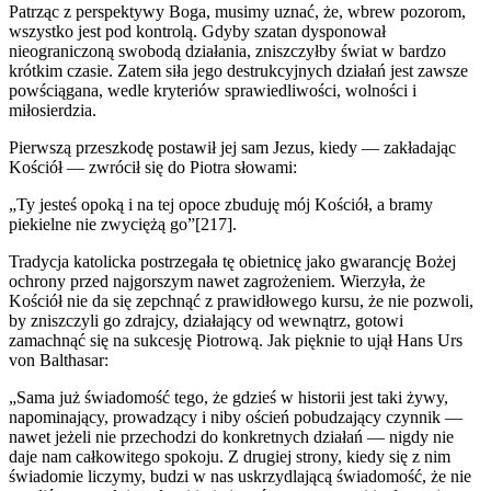
Patrząc z perspektywy Boga, musimy uznać, że, wbrew pozorom,
wszystko jest pod kontrolą. Gdyby szatan dysponował
nieograniczoną swobodą działania, zniszczyłby świat w bardzo
krótkim czasie. Zatem siła jego destrukcyjnych działań jest zawsze
powściągana, wedle kryteriów sprawiedliwości, wolności i
miłosierdzia.
Pierwszą przeszkodę postawił jej sam Jezus, kiedy — zakładając
Kościół — zwrócił się do Piotra słowami:
„Ty jesteś opoką i na tej opoce zbuduję mój Kościół, a bramy
piekielne nie zwyciężą go”[217].
Tradycja katolicka postrzegała tę obietnicę jako gwarancję Bożej
ochrony przed najgorszym nawet zagrożeniem. Wierzyła, że
Kościół nie da się zepchnąć z prawidłowego kursu, że nie pozwoli,
by zniszczyli go zdrajcy, działający od wewnątrz, gotowi
zamachnąć się na sukcesję Piotrową. Jak pięknie to ujął Hans Urs
von Balthasar:
„Sama już świadomość tego, że gdzieś w historii jest taki żywy,
napominający, prowadzący i niby oścień pobudzający czynnik —
nawet jeżeli nie przechodzi do konkretnych działań — nigdy nie
daje nam całkowitego spokoju. Z drugiej strony, kiedy się z nim
świadomie liczymy, budzi w nas uskrzydlającą świadomość, że nie