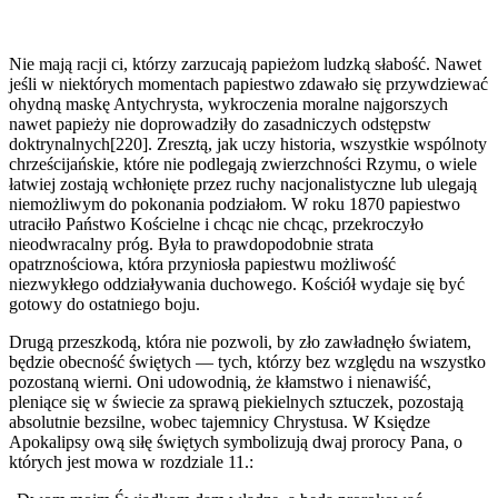
Nie mają racji ci, którzy zarzucają papieżom ludzką słabość. Nawet
jeśli w niektórych momentach papiestwo zdawało się przywdziewać
ohydną maskę Antychrysta, wykroczenia moralne najgorszych
nawet papieży nie doprowadziły do zasadniczych odstępstw
doktrynalnych[220]. Zresztą, jak uczy historia, wszystkie wspólnoty
chrześcijańskie, które nie podlegają zwierzchności Rzymu, o wiele
łatwiej zostają wchłonięte przez ruchy nacjonalistyczne lub ulegają
niemożliwym do pokonania podziałom. W roku 1870 papiestwo
utraciło Państwo Kościelne i chcąc nie chcąc, przekroczyło
nieodwracalny próg. Była to prawdopodobnie strata
opatrznościowa, która przyniosła papiestwu możliwość
niezwykłego oddziaływania duchowego. Kościół wydaje się być
gotowy do ostatniego boju.
Drugą przeszkodą, która nie pozwoli, by zło zawładnęło światem,
będzie obecność świętych — tych, którzy bez względu na wszystko
pozostaną wierni. Oni udowodnią, że kłamstwo i nienawiść,
pleniące się w świecie za sprawą piekielnych sztuczek, pozostają
absolutnie bezsilne, wobec tajemnicy Chrystusa. W Księdze
Apokalipsy ową siłę świętych symbolizują dwaj prorocy Pana, o
których jest mowa w rozdziale 11.: