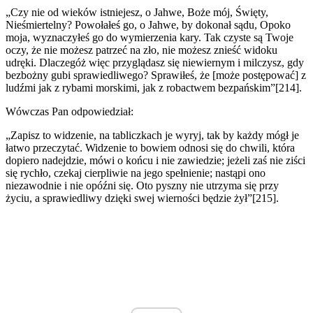
„Czy nie od wieków istniejesz, o Jahwe, Boże mój, Święty,
Nieśmiertelny? Powołałeś go, o Jahwe, by dokonał sądu, Opoko
moja, wyznaczyłeś go do wymierzenia kary. Tak czyste są Twoje
oczy, że nie możesz patrzeć na zło, nie możesz znieść widoku
udręki. Dlaczegóż więc przyglądasz się niewiernym i milczysz, gdy
bezbożny gubi sprawiedliwego? Sprawiłeś, że [może postępować] z
ludźmi jak z rybami morskimi, jak z robactwem bezpańskim”[214].
Wówczas Pan odpowiedział:
„Zapisz to widzenie, na tabliczkach je wyryj, tak by każdy mógł je
łatwo przeczytać. Widzenie to bowiem odnosi się do chwili, która
dopiero nadejdzie, mówi o końcu i nie zawiedzie; jeżeli zaś nie ziści
się rychło, czekaj cierpliwie na jego spełnienie; nastąpi ono
niezawodnie i nie opóźni się. Oto pyszny nie utrzyma się przy
życiu, a sprawiedliwy dzięki swej wierności będzie żył”[215].