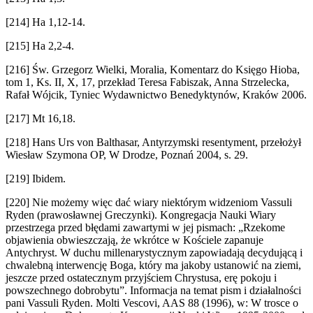
[214] Ha 1,12-14.
[215] Ha 2,2-4.
[216] Św. Grzegorz Wielki, Moralia, Komentarz do Księgo Hioba,
tom 1, Ks. II, X, 17, przekład Teresa Fabiszak, Anna Strzelecka,
Rafał Wójcik, Tyniec Wydawnictwo Benedyktynów, Kraków 2006.
[217] Mt 16,18.
[218] Hans Urs von Balthasar, Antyrzymski resentyment, przełożył
Wiesław Szymona OP, W Drodze, Poznań 2004, s. 29.
[219] Ibidem.
[220] Nie możemy więc dać wiary niektórym widzeniom Vassuli
Ryden (prawosławnej Greczynki). Kongregacja Nauki Wiary
przestrzega przed błędami zawartymi w jej pismach: „Rzekome
objawienia obwieszczają, że wkrótce w Kościele zapanuje
Antychryst. W duchu millenarystycznym zapowiadają decydującą i
chwalebną interwencję Boga, który ma jakoby ustanowić na ziemi,
jeszcze przed ostatecznym przyjściem Chrystusa, erę pokoju i
powszechnego dobrobytu”. Informacja na temat pism i działalności
pani Vassuli Ryden. Molti Vescovi, AAS 88 (1996), w: W trosce o