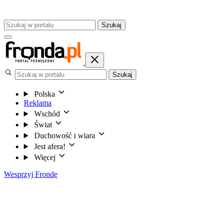
Szukaj
Szukaj
Polska
Reklama
Wschód
Świat
Duchowość i wiara
Jest afera!
Więcej
Wesprzyj Frondę