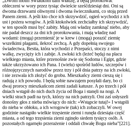
„Dwom moim Świadkom dam władzę, a będą prorokować
obleczeni w wory przez tysiąc dwieście sześćdziesiąt dni. Oni są
dwoma drzewami oliwnymi i dwoma świecznikami, co stoją przed
Panem ziemi. A jeśli kto chce ich skrzywdzić, ogień wychodzi z ich
ust i pożera wrogów. A jeśli ktokolwiek zechciałby ich skrzywdzić,
w ten sposób musi być zabity. Mają oni władzę zamknąć niebo, aby
nie padał deszcz za dni ich prorokowania, i mają władzę nad
wodami: (mogą) przemienić je w krew i (mogą) porazić ziemię
wszelkimi plagami, ilekroć zechcą. A gdy dopełnią swojego
świadectwa, Bestia, która wychodzi z Przepaści, stoczy z nimi
walkę, zwycięży ich i zabije. A zwłoki ich (leżeć będą) na placu
wielkiego miasta, które przenośnie zwie się Sodoma i Egipt, gdzie
także ukrzyżowano ich Pana. I (wielu) spośród ludów, szczepów i
różnojęzycznych narodów przez trzy i pół dnia patrzy na ich zwłoki,
i nie zezwala ich złożyć do grobu. Mieszkańcy ziemi cieszą się i
radują z ich powodu. I będą sobie nawzajem posyłali dary, bo ci
dwaj prorocy mieszkańcom ziemi zadali katusze. A po trzech i pół
dniach wstąpił do nich duch życia od Boga i stanęli na nogi. A
wielki strach padł na tych, którzy na nich patrzyli. Oni zaś usłyszeli
donośny głos z nieba mówiący do nich: «Wstąpcie tutaj!» I wstąpili
do nieba w obłoku, a ich wrogowie (tak) ich zobaczyli. W owej
godzinie nastąpiło wielkie trzęsienie ziemi i runęła dziesiąta część
miasta, a od tego trzęsienia ziemi zginęło siedem tysięcy osób. A
pozostałych ogarnęło przerażenie i oddali chwałę Bogu nieba”[221].