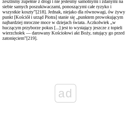
zeszliśmy zupełnie z drogi i nie jesteśmy samotnymi i zdanymi na
siebie samych poszukiwaczami, ponoszącymi całe ryzyko i
wszystkie koszty”[218]. Jednak, niejako dla równowagi, ów żywy
punkt [Kościół i urząd Piotra] stanie się „punktem prowokującym
najbardziej mroczne moce w dziejach świata. Aczkolwiek „w
huczącym przyborze pokus [...] jest to wystający jeszcze z topieli
wierzchołek — darowany Kościołowi akt Boży, ratujący go przed
zatonięciem”[219].
ad