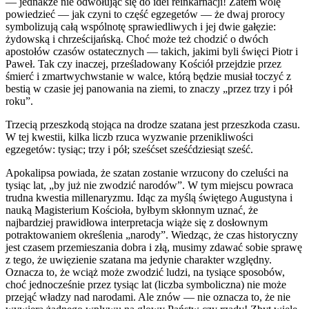
— jednakże nie odwołując się do idei reinkarnacji! Zatem wolę
powiedzieć — jak czyni to część egzegetów — że dwaj prorocy
symbolizują całą wspólnotę sprawiedliwych i jej dwie gałęzie:
żydowską i chrześcijańską. Choć może też chodzić o dwóch
apostołów czasów ostatecznych — takich, jakimi byli święci Piotr i
Paweł. Tak czy inaczej, prześladowany Kościół przejdzie przez
śmierć i zmartwychwstanie w walce, którą będzie musiał toczyć z
bestią w czasie jej panowania na ziemi, to znaczy „przez trzy i pół
roku”.
Trzecią przeszkodą stojąca na drodze szatana jest przeszkoda czasu.
W tej kwestii, kilka liczb rzuca wyzwanie przenikliwości
egzegetów: tysiąc; trzy i pół; sześćset sześćdziesiąt sześć.
Apokalipsa powiada, że szatan zostanie wrzucony do czeluści na
tysiąc lat, „by już nie zwodzić narodów”. W tym miejscu powraca
trudna kwestia millenaryzmu. Idąc za myślą świętego Augustyna i
nauką Magisterium Kościoła, byłbym skłonnym uznać, że
najbardziej prawidłowa interpretacja wiąże się z dosłownym
potraktowaniem określenia „narody”. Wiedząc, że czas historyczny
jest czasem przemieszania dobra i złą, musimy zdawać sobie sprawę
z tego, że uwięzienie szatana ma jedynie charakter względny.
Oznacza to, że wciąż może zwodzić ludzi, na tysiące sposobów,
choć jednocześnie przez tysiąc lat (liczba symboliczna) nie może
przejąć władzy nad narodami. Ale znów — nie oznacza to, że nie