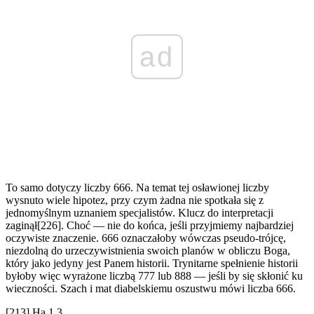
ad
To samo dotyczy liczby 666. Na temat tej osławionej liczby
wysnuto wiele hipotez, przy czym żadna nie spotkała się z
jednomyślnym uznaniem specjalistów. Klucz do interpretacji
zaginął[226]. Choć — nie do końca, jeśli przyjmiemy najbardziej
oczywiste znaczenie. 666 oznaczałoby wówczas pseudo-trójcę,
niezdolną do urzeczywistnienia swoich planów w obliczu Boga,
który jako jedyny jest Panem historii. Trynitarne spełnienie historii
byłoby więc wyrażone liczbą 777 lub 888 — jeśli by się skłonić ku
wieczności. Szach i mat diabelskiemu oszustwu mówi liczba 666.
[213] Ha 1,3.