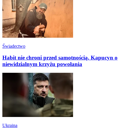
Świadectwo
Habit nie chroni przed samotnością. Kapucyn o
niewidzialnym krzyżu powołania
Ukraina