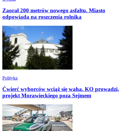
Zaorał 200 metrów nowego asfaltu. Miasto
odpowiada na roszczenia rolnika
Polityka
Ćwierć wyborców wciąż się waha. KO prowadzi,
projekt Morawieckiego poza Sejmem