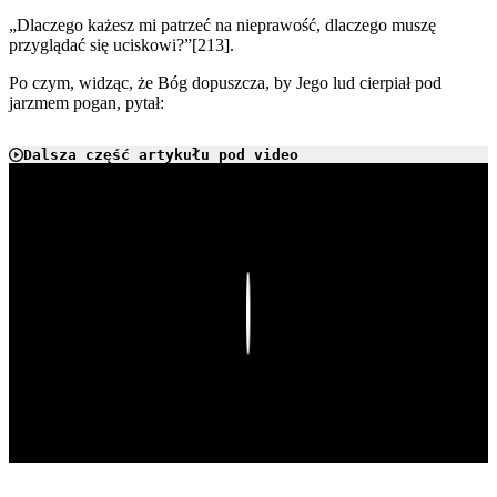
„Dlaczego każesz mi patrzeć na nieprawość, dlaczego muszę
przyglądać się uciskowi?”[213].
Po czym, widząc, że Bóg dopuszcza, by Jego lud cierpiał pod
jarzmem pogan, pytał:
Dalsza część artykułu pod video
Play