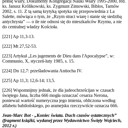
pełnię wiary, Dokumenty Kongregacji Nauki Wiary 1995-2000, red.
ks. Janusz Królikowski, ks. Zygmunt Zimowski, Biblos, Tarnów
2002, s. 11. Z tą samą krytyką spotyka się przepowiednia z La
Salette, mówiąca o tym, że „Rzym straci wiarę i stanie się siedzibą
antychrysta” — o ile nie odnosi się do mieszkańców Rzymu, a nie
do centralnej władzy Kościoła.
[221] Ap 11,3-13.
[222] Mt 27,52-53.
[223] Artykuł „Les jugements de Dieu dans l'Apocalypse”, w:
Communio, X, styczeń-luty 1985, s. 15.
[224] Dn 12,7: prześladowania Antiocha IV.
[225] Ap 11,3; 12,6-14; 13,5.
[226] Wspomnijmy jednak, że dla judeochrześcijan w czasach
świętego Jana, liczba 666 mogła oznaczać cesarza Nerona,
ponieważ wartość numeryczna jego imienia, obliczona według
alfabetu babilońskiego, po aramejsku rzeczywiście oznacza 666.
Jean-Marc Bot - „Koniec świata. Duch czasów ostatecznych”
(fragment książki, wydanej przez Wydawnictwo Święty Wojciech,
2012 r.)