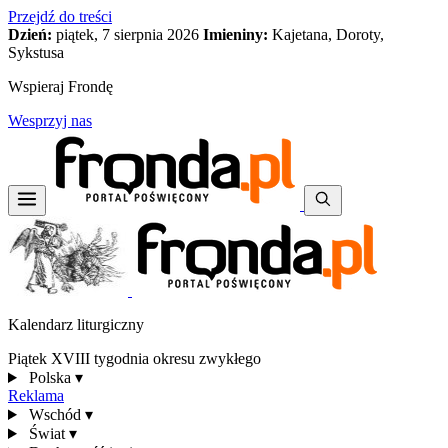
Przejdź do treści
Dzień:
piątek, 7 sierpnia 2026
Imieniny:
Kajetana, Doroty,
Sykstusa
Wspieraj Frondę
Wesprzyj nas
Kalendarz liturgiczny
Piątek XVIII tygodnia okresu zwykłego
Polska
▾
Reklama
Wschód
▾
Świat
▾