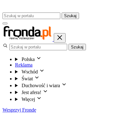
Szukaj
Szukaj
Polska
Reklama
Wschód
Świat
Duchowość i wiara
Jest afera!
Więcej
Wesprzyj Frondę