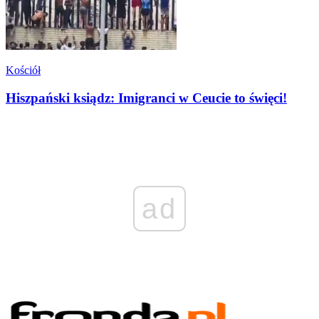
Kościół
Hiszpański ksiądz: Imigranci w Ceucie to święci!
ad