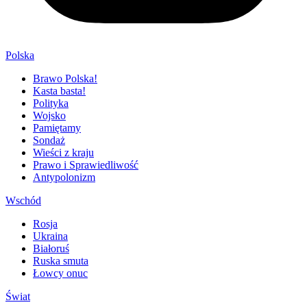
Polska
Brawo Polska!
Kasta basta!
Polityka
Wojsko
Pamiętamy
Sondaż
Wieści z kraju
Prawo i Sprawiedliwość
Antypolonizm
Wschód
Rosja
Ukraina
Białoruś
Ruska smuta
Łowcy onuc
Świat