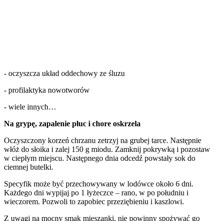
- oczyszcza układ oddechowy ze śluzu
- profilaktyka nowotworów
- wiele innych…
Na grypę, zapalenie płuc i chore oskrzela
Oczyszczony korzeń chrzanu zetrzyj na grubej tarce. Następnie
włóż do słoika i zalej 150 g miodu. Zamknij pokrywką i pozostaw
w ciepłym miejscu. Następnego dnia odcedź powstały sok do
ciemnej butelki.
Specyfik może być przechowywany w lodówce około 6 dni.
Każdego dni wypijaj po 1 łyżeczce – rano, w po południu i
wieczorem. Pozwoli to zapobiec przeziębieniu i kaszlowi.
Z uwagi na mocny smak mieszanki, nie powinny spożywać go