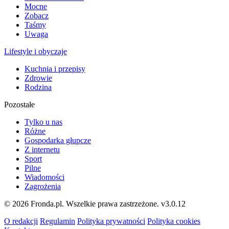
Mocne
Zobacz
Taśmy
Uwaga
Lifestyle i obyczaje
Kuchnia i przepisy
Zdrowie
Rodzina
Pozostałe
Tylko u nas
Różne
Gospodarka głupcze
Z internetu
Sport
Pilne
Wiadomości
Zagrożenia
© 2026 Fronda.pl. Wszelkie prawa zastrzeżone.
v3.0.12
O redakcji
Regulamin
Polityka prywatności
Polityka cookies