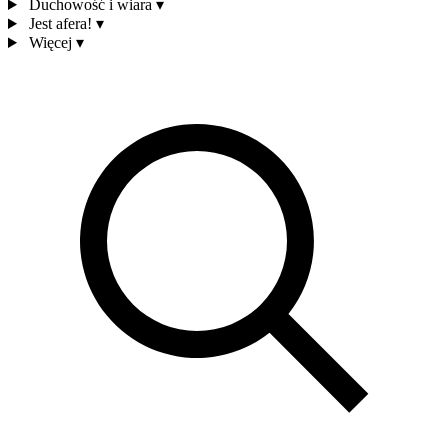
Duchowość i wiara
▾
Jest afera!
▾
Więcej
▾