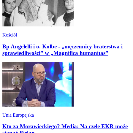
Kościół
Bp Angelelli i o. Kolbe - „męczennicy braterstwa i
sprawiedliwości” w „Magnifica humanitas”
Unia Europejska
Kto za Morawieckiego? Media: Na czele EKR może
stanąć Bielan