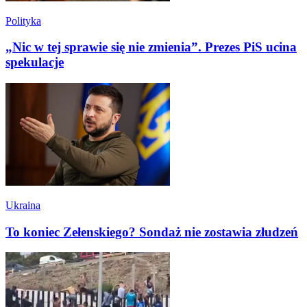
Polityka
„Nic w tej sprawie się nie zmienia”. Prezes PiS ucina
spekulacje
Ukraina
To koniec Zełenskiego? Sondaż nie zostawia złudzeń