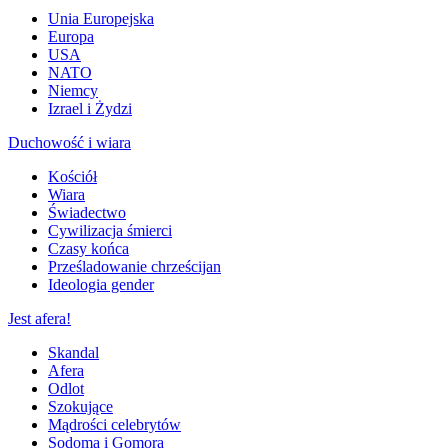
Unia Europejska
Europa
USA
NATO
Niemcy
Izrael i Żydzi
Duchowość i wiara
Kościół
Wiara
Świadectwo
Cywilizacja śmierci
Czasy końca
Prześladowanie chrześcijan
Ideologia gender
Jest afera!
Skandal
Afera
Odlot
Szokujące
Mądrości celebrytów
Sodoma i Gomora