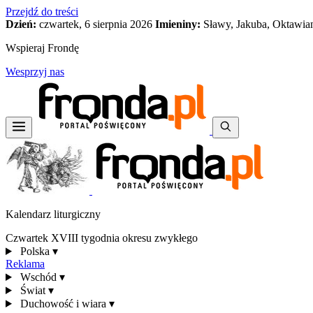
Przejdź do treści
Dzień:
czwartek, 6 sierpnia 2026
Imieniny:
Sławy, Jakuba, Oktawia
Wspieraj Frondę
Wesprzyj nas
Kalendarz liturgiczny
Czwartek XVIII tygodnia okresu zwykłego
Polska
▾
Reklama
Wschód
▾
Świat
▾
Duchowość i wiara
▾