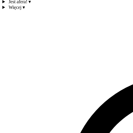
Jest afera!
▾
Więcej
▾