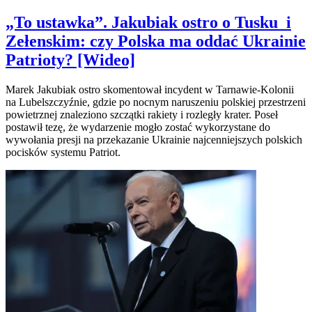
„To ustawka”. Jakubiak ostro o Tusku i
Zełenskim: czy Polska ma oddać Ukrainie
Patrioty? [Wideo]
Marek Jakubiak ostro skomentował incydent w Tarnawie-Kolonii
na Lubelszczyźnie, gdzie po nocnym naruszeniu polskiej przestrzeni
powietrznej znaleziono szczątki rakiety i rozległy krater. Poseł
postawił tezę, że wydarzenie mogło zostać wykorzystane do
wywołania presji na przekazanie Ukrainie najcenniejszych polskich
pocisków systemu Patriot.