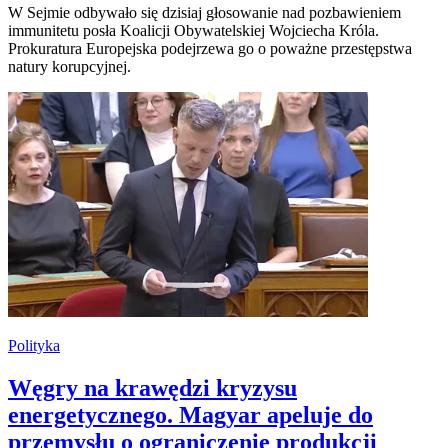
W Sejmie odbywało się dzisiaj głosowanie nad pozbawieniem
immunitetu posła Koalicji Obywatelskiej Wojciecha Króla.
Prokuratura Europejska podejrzewa go o poważne przestępstwa
natury korupcyjnej.
Polityka
Węgry na krawędzi kryzysu
energetycznego. Magyar apeluje do
przemysłu o ograniczenie produkcji