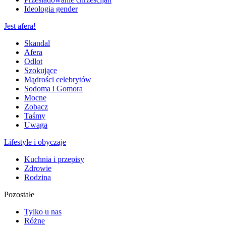
Ideologia gender
Jest afera!
Skandal
Afera
Odlot
Szokujące
Mądrości celebrytów
Sodoma i Gomora
Mocne
Zobacz
Taśmy
Uwaga
Lifestyle i obyczaje
Kuchnia i przepisy
Zdrowie
Rodzina
Pozostałe
Tylko u nas
Różne