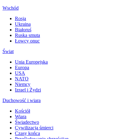
Wschód
Rosja
Ukraina
Białoruś
Ruska smuta
Łowcy onuc
Świat
Unia Europejska
Europa
USA
NATO
Niemcy
Izrael i Żydzi
Duchowość i wiara
Kościół
Wiara
Świadectwo
Cywilizacja śmierci
Czasy końca
Prześladowanie chrześcijan