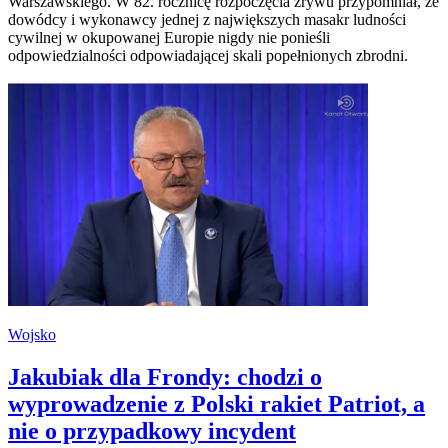
Warszawskiego. W 82. rocznicę rozpoczęcia zrywu przypomniał, że
dowódcy i wykonawcy jednej z największych masakr ludności
cywilnej w okupowanej Europie nigdy nie ponieśli
odpowiedzialności odpowiadającej skali popełnionych zbrodni.
Wojsko
Jakubiak dla Frondy: chodzi o
wyprowadzenie z Polski rakiet Patriot, a
nie o przypadkowy incydent