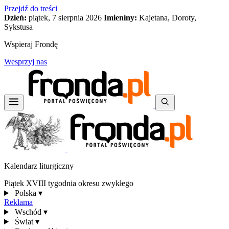
Przejdź do treści
Dzień:
piątek, 7 sierpnia 2026
Imieniny:
Kajetana, Doroty,
Sykstusa
Wspieraj Frondę
Wesprzyj nas
Kalendarz liturgiczny
Piątek XVIII tygodnia okresu zwykłego
Polska
▾
Reklama
Wschód
▾
Świat
▾