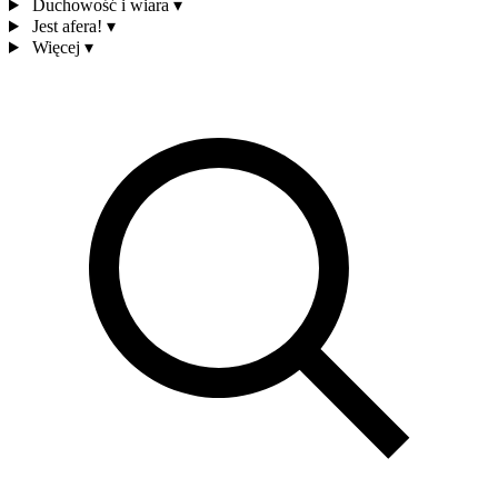
Duchowość i wiara
▾
Jest afera!
▾
Więcej
▾