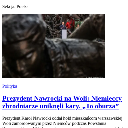
Sekcja: Polska
Polityka
Prezydent Nawrocki na Woli: Niemieccy
zbrodniarze uniknęli kary. „To oburza”
Prezydent Karol Nawrocki oddał hołd mieszkańcom warszawskiej
Woli zamordowanym przez Niemców podczas Powstania