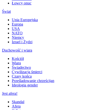
Łowcy onuc
Świat
Unia Europejska
Europa
USA
NATO
Niemcy
Izrael i Żydzi
Duchowość i wiara
Kościół
Wiara
Świadectwo
Cywilizacja śmierci
Czasy końca
Prześladowanie chrześcijan
Ideologia gender
Jest afera!
Skandal
Afera