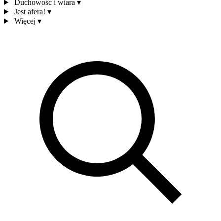
Duchowość i wiara
▾
Jest afera!
▾
Więcej
▾