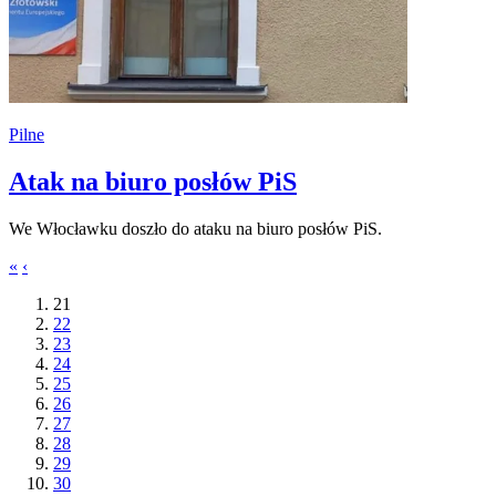
Pilne
Atak na biuro posłów PiS
We Włocławku doszło do ataku na biuro posłów PiS.
«
‹
21
22
23
24
25
26
27
28
29
30