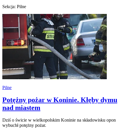
Sekcja: Pilne
Pilne
Potężny pożar w Koninie. Kłęby dymu
nad miastem
Dziś o świcie w wielkopolskim Koninie na składowisku opon
wybuchł potężny pożar.