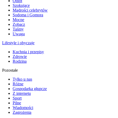
Odlot
Szokujące
Mądrości celebrytów
Sodoma i Gomora
Mocne
Zobacz
Taśmy
Uwaga
Lifestyle i obyczaje
Kuchnia i przepisy
Zdrowie
Rodzina
Pozostałe
Tylko u nas
Różne
Gospodarka głupcze
Z internetu
Sport
Pilne
Wiadomości
Zagrożenia