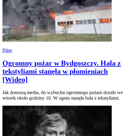
Pilne
Ogromny pożar w Bydgoszczy. Hala z
tekstyliami stanęła w płomieniach
[Wideo]
Jak donoszą media, do wybuchu ogromnego pożaru doszło we
wtorek około godziny 10. W ogniu stanęła hala z tekstyliami.