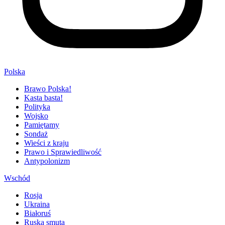
Polska
Brawo Polska!
Kasta basta!
Polityka
Wojsko
Pamiętamy
Sondaż
Wieści z kraju
Prawo i Sprawiedliwość
Antypolonizm
Wschód
Rosja
Ukraina
Białoruś
Ruska smuta