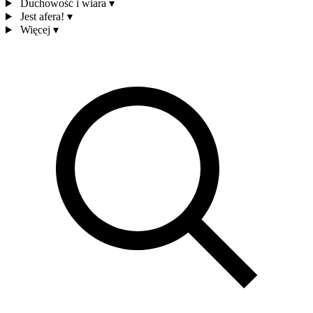
Duchowość i wiara
▾
Jest afera!
▾
Więcej
▾