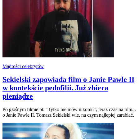
Mądrości celebrytów
Sekielski zapowiada film o Janie Pawle II
w kontekście pedofilii. Już zbiera
pieniądze
Po głośnym filmie pt: "Tylko nie mów nikomu", teraz czas na film...
o Janie Pawle II. Tomasz Sekielski wie, na czym najlepiej zarabiać.