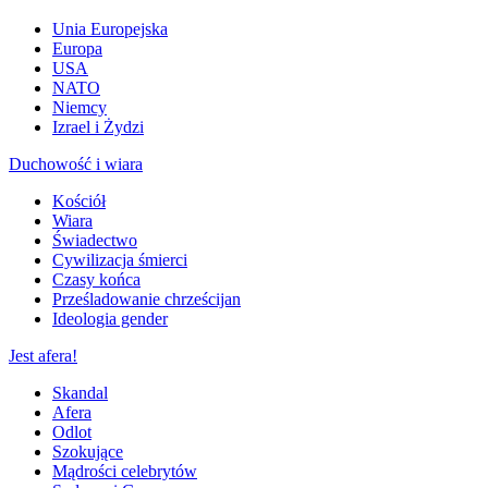
Unia Europejska
Europa
USA
NATO
Niemcy
Izrael i Żydzi
Duchowość i wiara
Kościół
Wiara
Świadectwo
Cywilizacja śmierci
Czasy końca
Prześladowanie chrześcijan
Ideologia gender
Jest afera!
Skandal
Afera
Odlot
Szokujące
Mądrości celebrytów