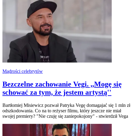
Mądrości celebrytów
Bezczelne zachowanie Vegi. ,,Mogę się
schować za tym, że jestem artystą''
Bartłomiej Misiewicz pozwał Patryka Vegę domagajać się 1 mln zł
odszkodowania. Co na to reżyser filmu, który jeszcze nie miał
swojej premiery? "Nie czuję się zaniepokojony" - stwierdził Vega