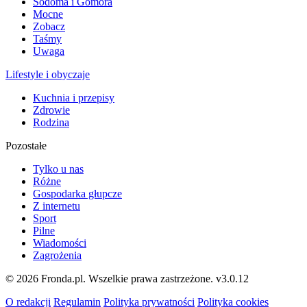
Sodoma i Gomora
Mocne
Zobacz
Taśmy
Uwaga
Lifestyle i obyczaje
Kuchnia i przepisy
Zdrowie
Rodzina
Pozostałe
Tylko u nas
Różne
Gospodarka głupcze
Z internetu
Sport
Pilne
Wiadomości
Zagrożenia
© 2026 Fronda.pl. Wszelkie prawa zastrzeżone.
v3.0.12
O redakcji
Regulamin
Polityka prywatności
Polityka cookies