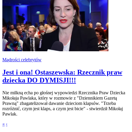
Mądrości celebrytów
Jest i ona! Ostaszewska: Rzecznik praw
dziecka DO DYMISJI!!!
Nie milkną echa po głośnej wypowiedzi Rzecznika Praw Dziecka
Mikołaja Pawlaka, który w rozmowie z "Dziennikiem Gazetą
Prawną" zbagatelizował dawanie dzieciom klapsów. "Trzeba
rozróżnić, czym jest klaps, a czym jest bicie" - stwierdził Mikołaj
Pawlak.
«
‹