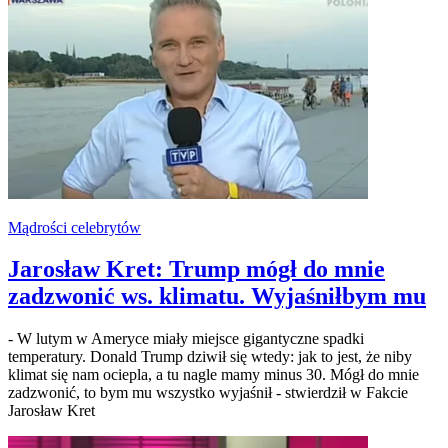
Mądrości celebrytów
Jarosław Kret: Trump mógł do mnie
zadzwonić ws. klimatu. Wyjaśniłbym mu
- W lutym w Ameryce miały miejsce gigantyczne spadki
temperatury. Donald Trump dziwił się wtedy: jak to jest, że niby
klimat się nam ociepla, a tu nagle mamy minus 30. Mógł do mnie
zadzwonić, to bym mu wszystko wyjaśnił - stwierdził w Fakcie
Jarosław Kret