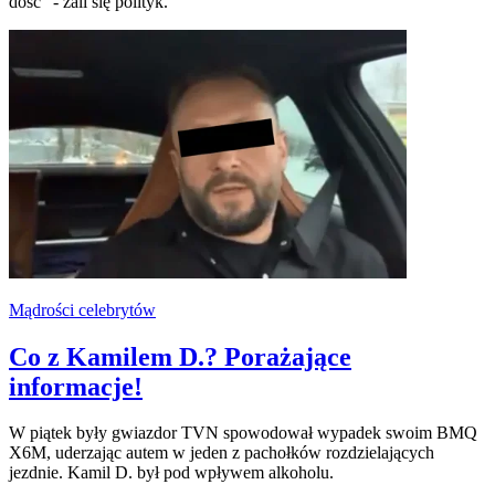
dość" - żali się polityk.
Mądrości celebrytów
Co z Kamilem D.? Porażające
informacje!
W piątek były gwiazdor TVN spowodował wypadek swoim BMQ
X6M, uderzając autem w jeden z pachołków rozdzielających
jezdnie. Kamil D. był pod wpływem alkoholu.