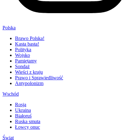
Polska
Brawo Polska!
Kasta basta!
Polityka
Wojsko
Pamiętamy
Sondaż
Wieści z kraju
Prawo i Sprawiedliwość
Antypolonizm
Wschód
Rosja
Ukraina
Białoruś
Ruska smuta
Łowcy onuc
Świat