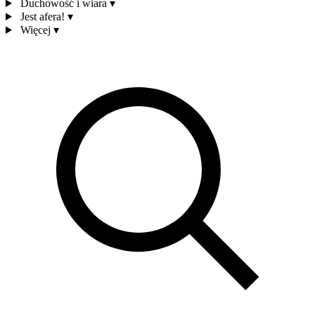
Duchowość i wiara
▾
Jest afera!
▾
Więcej
▾