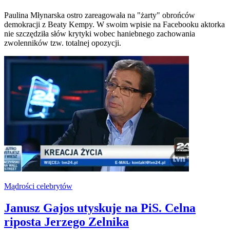
Paulina Młynarska ostro zareagowała na "żarty" obrońców
demokracji z Beaty Kempy. W swoim wpisie na Facebooku aktorka
nie szczędziła słów krytyki wobec haniebnego zachowania
zwolenników tzw. totalnej opozycji.
Mądrości celebrytów
Janusz Gajos utyskuje na PiS. Celna
riposta Jerzego Zelnika