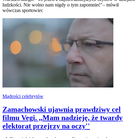
ludzkości. Nie wolno nam nigdy o tym zapomnieć"– mówił
wówczas sportowiec
Mądrości celebrytów
Zamachowski ujawnia prawdziwy cel
filmu Vegi. ,,Mam nadzieję, że twardy
elektorat przejrzy na oczy''