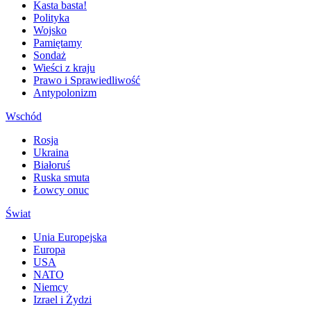
Kasta basta!
Polityka
Wojsko
Pamiętamy
Sondaż
Wieści z kraju
Prawo i Sprawiedliwość
Antypolonizm
Wschód
Rosja
Ukraina
Białoruś
Ruska smuta
Łowcy onuc
Świat
Unia Europejska
Europa
USA
NATO
Niemcy
Izrael i Żydzi