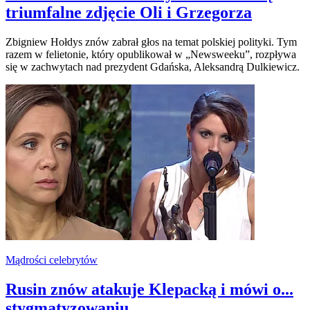
triumfalne zdjęcie Oli i Grzegorza
Zbigniew Hołdys znów zabrał głos na temat polskiej polityki. Tym
razem w felietonie, który opublikował w „Newsweeku”, rozpływa
się w zachwytach nad prezydent Gdańska, Aleksandrą Dulkiewicz.
Mądrości celebrytów
Rusin znów atakuje Klepacką i mówi o...
stygmatyzowaniu