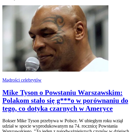
Mądrości celebrytów
Mike Tyson o Powstaniu Warszawskim:
Polakom stało się g***o w porównaniu do
tego, co dotyka czarnych w Ameryce
Bokser Mike Tyson przebywa w Polsce. W ubiegłym roku wziął
udział w spocie wyprodukowanym na 74. rocznicę Powstania
Warszawskiego. "To jeden z najodważniejszych czynów w dziejach