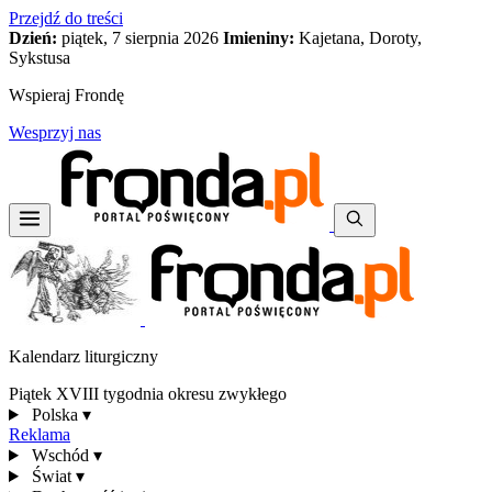
Przejdź do treści
Dzień:
piątek, 7 sierpnia 2026
Imieniny:
Kajetana, Doroty,
Sykstusa
Wspieraj Frondę
Wesprzyj nas
Kalendarz liturgiczny
Piątek XVIII tygodnia okresu zwykłego
Polska
▾
Reklama
Wschód
▾
Świat
▾