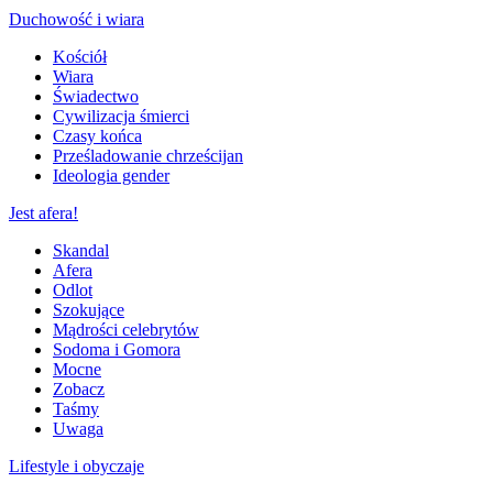
Duchowość i wiara
Kościół
Wiara
Świadectwo
Cywilizacja śmierci
Czasy końca
Prześladowanie chrześcijan
Ideologia gender
Jest afera!
Skandal
Afera
Odlot
Szokujące
Mądrości celebrytów
Sodoma i Gomora
Mocne
Zobacz
Taśmy
Uwaga
Lifestyle i obyczaje