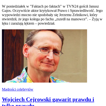
W poniedziałek w "Faktach po faktach" w TVN24 gościł Janusz
Gajos. Oczywiście aktor krytykował Prawo i Sprawiedliwość. Jego
wypowiedzi mocno nie spodobały się Jerzemu Zelnikowi, który
stwierdził, że jego kolega po fachu „zszedł na manowce”. – Żyją w
lęku i zarażają lękiem – powiedział.
Mądrości celebrytów
Wojciech Cejrowski gawarit prawdu i
tylko prawdu