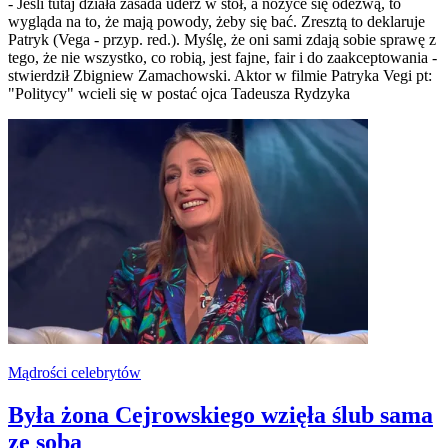
- Jeśli tutaj działa zasada uderz w stół, a nożyce się odezwą, to
wygląda na to, że mają powody, żeby się bać. Zresztą to deklaruje
Patryk (Vega - przyp. red.). Myślę, że oni sami zdają sobie sprawę z
tego, że nie wszystko, co robią, jest fajne, fair i do zaakceptowania -
stwierdził Zbigniew Zamachowski. Aktor w filmie Patryka Vegi pt:
"Politycy" wcieli się w postać ojca Tadeusza Rydzyka
Mądrości celebrytów
Była żona Cejrowskiego wzięła ślub sama
ze sobą