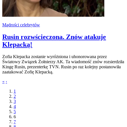
Mądrości celebrytów
Rusin rozwścieczona. Znów atakuje
Klepacką!
Zofia Klepacka zostanie wyróżniona i uhonorowana przez
Światowy Związek Żołnierzy AK. Ta wiadomość znów rozsierdziła
Kingę Rusin, prezenterkę TVN. Rusin po raz kolejny postanowiła
zaatakować Zofię Klepacką.
«
‹
1
2
3
4
5
6
7
8