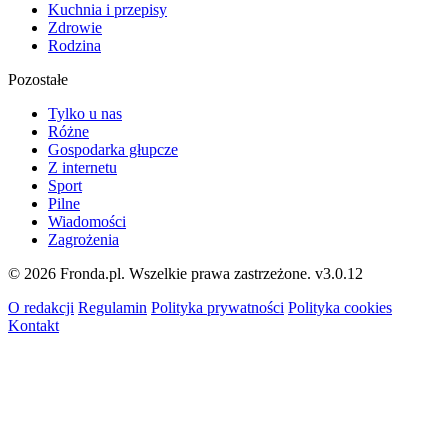
Kuchnia i przepisy
Zdrowie
Rodzina
Pozostałe
Tylko u nas
Różne
Gospodarka głupcze
Z internetu
Sport
Pilne
Wiadomości
Zagrożenia
© 2026 Fronda.pl. Wszelkie prawa zastrzeżone.
v3.0.12
O redakcji
Regulamin
Polityka prywatności
Polityka cookies
Kontakt