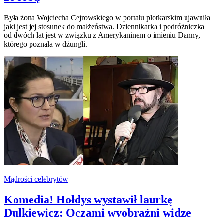
Była żona Wojciecha Cejrowskiego w portalu plotkarskim ujawniła
jaki jest jej stosunek do małżeństwa. Dziennikarka i podróżniczka
od dwóch lat jest w związku z Amerykaninem o imieniu Danny,
którego poznała w dżungli.
Mądrości celebrytów
Komedia! Hołdys wystawił laurkę
Dulkiewicz: Oczami wyobraźni widzę