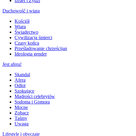
Izrael i Żydzi
Duchowość i wiara
Kościół
Wiara
Świadectwo
Cywilizacja śmierci
Czasy końca
Prześladowanie chrześcijan
Ideologia gender
Jest afera!
Skandal
Afera
Odlot
Szokujące
Mądrości celebrytów
Sodoma i Gomora
Mocne
Zobacz
Taśmy
Uwaga
Lifestyle i obyczaje