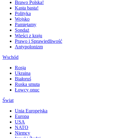
Brawo Polska!
Kasta basta!
Polityka
Wojsko
Pamiętamy
Sondaż
Wieści z kraju
Prawo i Sprawiedliwość
Antypolonizm
Wschód
Rosja
Ukraina
Białoruś
Ruska smuta
Łowcy onuc
Świat
Unia Europejska
Europa
USA
NATO
Niemcy