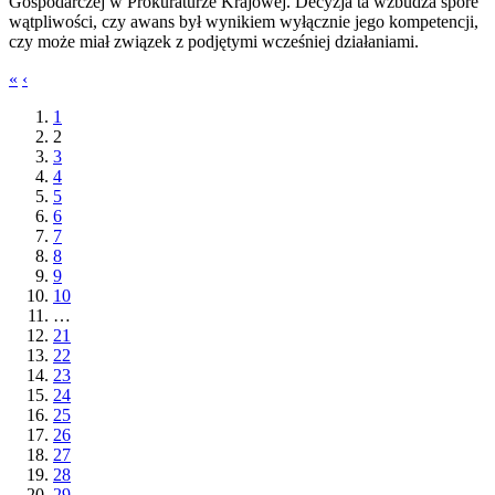
Gospodarczej w Prokuraturze Krajowej. Decyzja ta wzbudza spore
wątpliwości, czy awans był wynikiem wyłącznie jego kompetencji,
czy może miał związek z podjętymi wcześniej działaniami.
«
‹
1
2
3
4
5
6
7
8
9
10
…
21
22
23
24
25
26
27
28
29