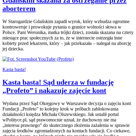
Gdańskim skazana za ostrzeganie przez
aborterem
W Starogardzie Gdańskim zapadł wyrok, który wzbudza ogromne
kontrowersje i prowokuje pytania o granice wolności słowa w
Polsce. Pani Weronika, matka trójki dzieci, została skazana na cztery
miesiące prac społecznych za to, że w internecie ostrzegła inne
kobiety przed lekarzem, który – jak przekazała – nalegał na aborcję
jej dziecka.
Kasta basta!
Kasta basta! Sąd uderza w fundację
„Profeto” i nakazuje zajęcie kont
Wydana przez Sąd Okręgowy w Warszawie decyzja o zajęciu kont
Fundacji „Profeto” to kolejny krok w próbach zablokowania
działalności księdza Michała Olszewskiego. Jak ustalił portal
wPolityce.pl, sąd prawomocnie uznał, że duchowny nie ma
„interesu prawnego” do skutecznego złożenia zażalenia w sprawie
zajęcia środków zgromadzonych na kontach fundacji. Co ciekawe,