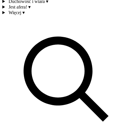
Duchowość i wiara
▾
Jest afera!
▾
Więcej
▾