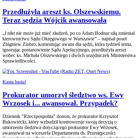
Przedłużyła areszt ks. Olszewskiemu.
Teraz sędzia Wójcik awansowała
„I nikt nie może już mieć złudzeń, po co Adam Bodnar siłą zmieniał
kierownictwo Sądu Okręgowego w Warszawie” – napisał poseł
Zbigniew Ziobro, komentując awans dla sędzi, która tydzień temu,
ignorując postanowienie Sądu Apelacyjnego, przedłużyła areszt
wobec ks. Michała Olszewskiego i dwóch urzędniczek Ministerstwa
Sprawiedliwości.
Kasta basta!
Prokurator umorzył śledztwo ws. Ewy
Wrzosek i... awansował. Przypadek?
Dziennik "Rzeczpospolita" donosi, że prokurator Krzysztof
Bukowiecki, który wzbudził kontrowersje swoją decyzją o
umorzeniu śledztwa dotyczącego prokurator Ewy Wrzosek,
awansował na wiceszefa Departamentu ds. Przestępczości