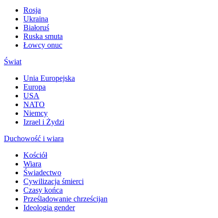
Rosja
Ukraina
Białoruś
Ruska smuta
Łowcy onuc
Świat
Unia Europejska
Europa
USA
NATO
Niemcy
Izrael i Żydzi
Duchowość i wiara
Kościół
Wiara
Świadectwo
Cywilizacja śmierci
Czasy końca
Prześladowanie chrześcijan
Ideologia gender