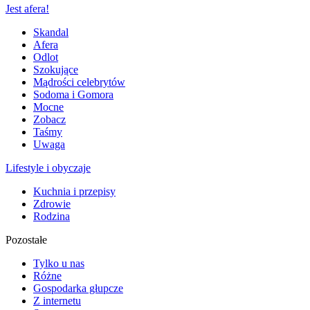
Jest afera!
Skandal
Afera
Odlot
Szokujące
Mądrości celebrytów
Sodoma i Gomora
Mocne
Zobacz
Taśmy
Uwaga
Lifestyle i obyczaje
Kuchnia i przepisy
Zdrowie
Rodzina
Pozostałe
Tylko u nas
Różne
Gospodarka głupcze
Z internetu