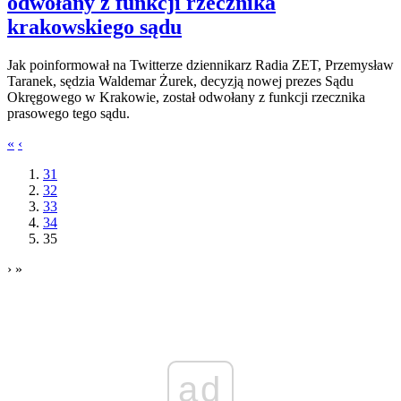
odwołany z funkcji rzecznika
krakowskiego sądu
Jak poinformował na Twitterze dziennikarz Radia ZET, Przemysław
Taranek, sędzia Waldemar Żurek, decyzją nowej prezes Sądu
Okręgowego w Krakowie, został odwołany z funkcji rzecznika
prasowego tego sądu.
«
‹
31
32
33
34
35
›
»
ad