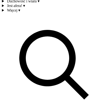
Duchowość i wiara
▾
Jest afera!
▾
Więcej
▾