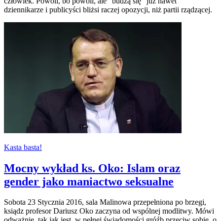
człowiek. Powoli, bo powoli, ale "budzą się" już nawet
dziennikarze i publicyści bliżsi raczej opozycji, niż partii rządzącej.
Kasta basta!
Mocny wykład ks. Oko: Islam oraz
gender jako maniactwo seksualne
Sobota 23 Stycznia 2016, sala Malinowa przepełniona po brzegi,
ksiądz profesor Dariusz Oko zaczyna od wspólnej modlitwy. Mówi
odważnie, tak jak jest, w pełnej świadomości gróźb przeciw sobie, o