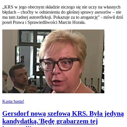
„KRS w jego obecnym składzie niczego się nie uczy na własnych
błędach – choćby w odniesieniu do głośnej sprawy asesorów – nie
ma tam żadnej autorefleksji. Pokazuje za to arogancję” - mówił dziś
poseł Prawa i Sprawiedliwości Marcin Horała.
Kasta basta!
Gersdorf nową szefową KRS. Była jedyną
kandydatką.'Będę grabarzem tej