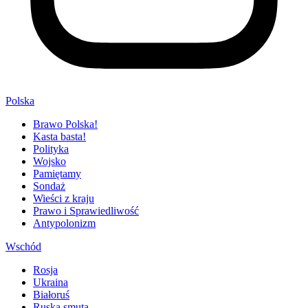
Polska
Brawo Polska!
Kasta basta!
Polityka
Wojsko
Pamiętamy
Sondaż
Wieści z kraju
Prawo i Sprawiedliwość
Antypolonizm
Wschód
Rosja
Ukraina
Białoruś
Ruska smuta