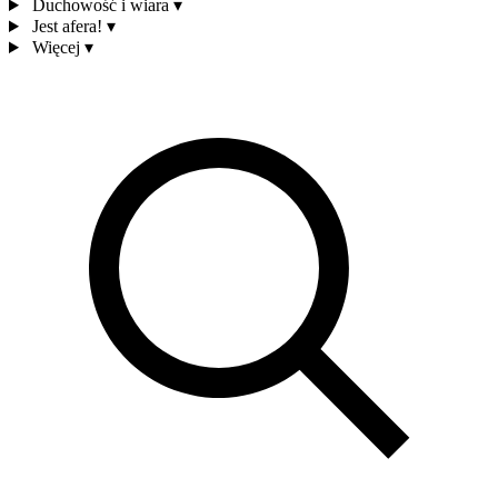
Duchowość i wiara
▾
Jest afera!
▾
Więcej
▾