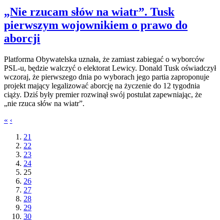
„Nie rzucam słów na wiatr”. Tusk
pierwszym wojownikiem o prawo do
aborcji
Platforma Obywatelska uznała, że zamiast zabiegać o wyborców
PSL-u, będzie walczyć o elektorat Lewicy. Donald Tusk oświadczył
wczoraj, że pierwszego dnia po wyborach jego partia zaproponuje
projekt mający legalizować aborcję na życzenie do 12 tygodnia
ciąży. Dziś były premier rozwinął swój postulat zapewniając, że
„nie rzuca słów na wiatr”.
«
‹
21
22
23
24
25
26
27
28
29
30