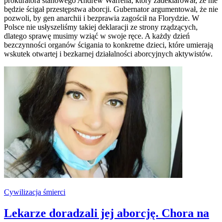
prokuratora stanowego Andrew Warrena, który zadeklarował, że nie
będzie ścigał przestępstwa aborcji. Gubernator argumentował, że nie
pozwoli, by gen anarchii i bezprawia zagościł na Florydzie. W
Polsce nie usłyszeliśmy takiej deklaracji ze strony rządzących,
dlatego sprawę musimy wziąć w swoje ręce. A każdy dzień
bezczynności organów ścigania to konkretne dzieci, które umierają
wskutek otwartej i bezkarnej działalności aborcyjnych aktywistów.
Cywilizacja śmierci
Lekarze doradzali jej aborcję. Chora na