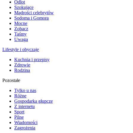
Odlot
Szokujące
Mądrości celebrytów
Sodoma i Gomora
Mocne
Zobacz
Taśmy
Uwaga
Lifestyle i obyczaje
Kuchnia i przepisy
Zdrowie
Rodzina
Pozostałe
Tylko u nas
Różne
Gospodarka głupcze
Z internetu
Sport
Pilne
Wiadomości
Zagrożenia