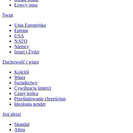
Łowcy onuc
Świat
Unia Europejska
Europa
USA
NATO
Niemcy
Izrael i Żydzi
Duchowość i wiara
Kościół
Wiara
Świadectwo
Cywilizacja śmierci
Czasy końca
Prześladowanie chrześcijan
Ideologia gender
Jest afera!
Skandal
Afera