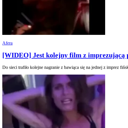
Afera
[WIDEO] Jest kolejny film z imprezującą p
Do sieci trafiło kolejne nagranie z bawiąca się na jednej z imprez fi