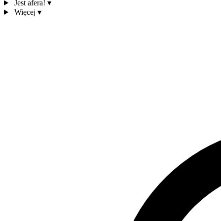
Jest afera!
▾
Więcej
▾