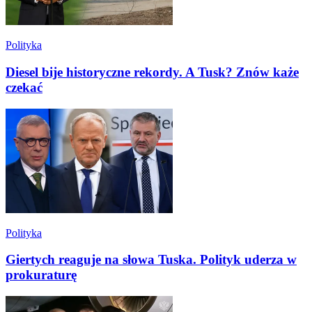
Polityka
Diesel bije historyczne rekordy. A Tusk? Znów każe
czekać
Polityka
Giertych reaguje na słowa Tuska. Polityk uderza w
prokuraturę