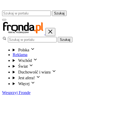
Szukaj
Szukaj
Polska
Reklama
Wschód
Świat
Duchowość i wiara
Jest afera!
Więcej
Wesprzyj Frondę