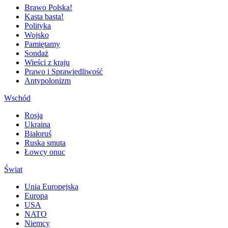
Brawo Polska!
Kasta basta!
Polityka
Wojsko
Pamiętamy
Sondaż
Wieści z kraju
Prawo i Sprawiedliwość
Antypolonizm
Wschód
Rosja
Ukraina
Białoruś
Ruska smuta
Łowcy onuc
Świat
Unia Europejska
Europa
USA
NATO
Niemcy