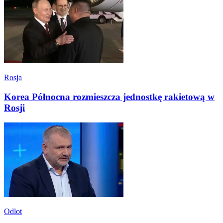
Rosja
Korea Północna rozmieszcza jednostkę rakietową w
Rosji
Odlot