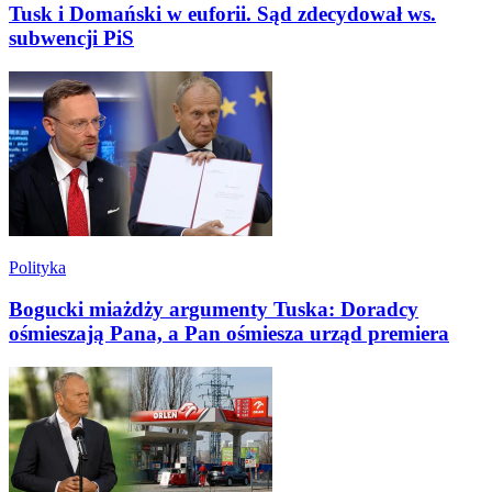
Tusk i Domański w euforii. Sąd zdecydował ws.
subwencji PiS
Polityka
Bogucki miażdży argumenty Tuska: Doradcy
ośmieszają Pana, a Pan ośmiesza urząd premiera