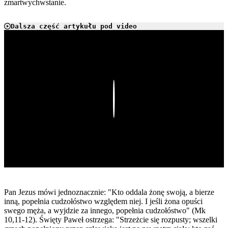
zmartwychwstanie.
Dalsza część artykułu pod video
Play
Pan Jezus mówi jednoznacznie: "Kto oddala żonę swoją, a bierze
inną, popełnia cudzołóstwo względem niej. I jeśli żona opuści
swego męża, a wyjdzie za innego, popełnia cudzołóstwo" (Mk
10,11-12). Święty Paweł ostrzega: "Strzeżcie się rozpusty; wszelki