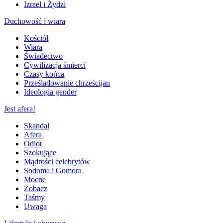
Izrael i Żydzi
Duchowość i wiara
Kościół
Wiara
Świadectwo
Cywilizacja śmierci
Czasy końca
Prześladowanie chrześcijan
Ideologia gender
Jest afera!
Skandal
Afera
Odlot
Szokujące
Mądrości celebrytów
Sodoma i Gomora
Mocne
Zobacz
Taśmy
Uwaga