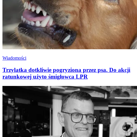
Wiadomości
Trzylatka dotkliwie pogryziona przez psa. Do akcji
ratunkowej użyto śmigłowca LPR