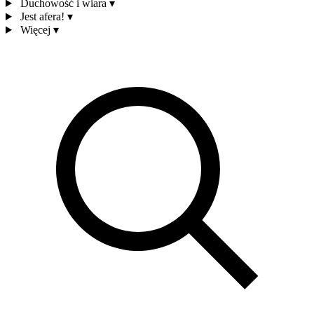
Duchowość i wiara
▾
Jest afera!
▾
Więcej
▾