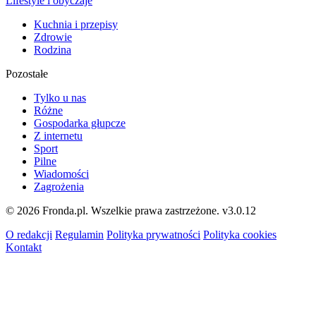
Lifestyle i obyczaje
Kuchnia i przepisy
Zdrowie
Rodzina
Pozostałe
Tylko u nas
Różne
Gospodarka głupcze
Z internetu
Sport
Pilne
Wiadomości
Zagrożenia
© 2026 Fronda.pl. Wszelkie prawa zastrzeżone.
v3.0.12
O redakcji
Regulamin
Polityka prywatności
Polityka cookies
Kontakt