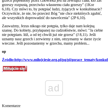
grzech popełniony przez człowieka jest na zewnątrz ciała; kto zaś
grzeszy rozpustą, przeciwko własnemu ciału grzeszy" (1Kor
6,18). Czy mówi to, by potępiać ludzi, żyjących w konkubinacie?
Oczywiście, że nie, bo przecież Bóg "nie chce niektórych zgubić,
ale wszystkich doprowadzić do nawrócenia" (2P 6,10).
Zauważmy, Jezus nikogo nie potępia, tylko daje nam kolejną
szansę. Do kobiety, przyłapanej na cudzołóstwie, mówi: "Ja ciebie
nie potępiam. Idź, a od tej chwili już nie grzesz" (J 8,11). Jeśli
uznamy nasz grzech i zerwiemy z nim, otrzymamy w darze życie
wieczne. Jeśli pozostaniemy w grzechu, mamy problem...
op
Źródło:http://www.milujciesie.org.pl/pg/pl/gorace_tematy/konk
ad
Komentarze