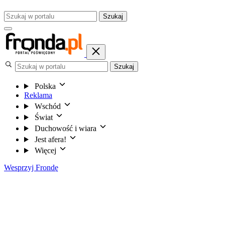
Szukaj
Szukaj
Polska
Reklama
Wschód
Świat
Duchowość i wiara
Jest afera!
Więcej
Wesprzyj Frondę