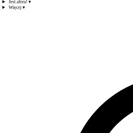
Jest afera!
▾
Więcej
▾