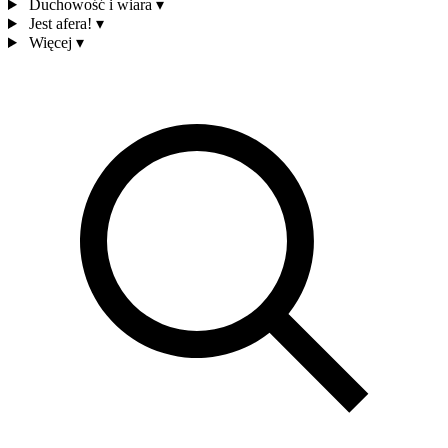
Duchowość i wiara
▾
Jest afera!
▾
Więcej
▾