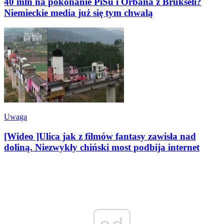
40 mln na pokonanie PiSu i Orbana z Brukseli?
Niemieckie media już się tym chwalą
Uwaga
[Wideo ]Ulica jak z filmów fantasy zawisła nad
doliną. Niezwykły chiński most podbija internet