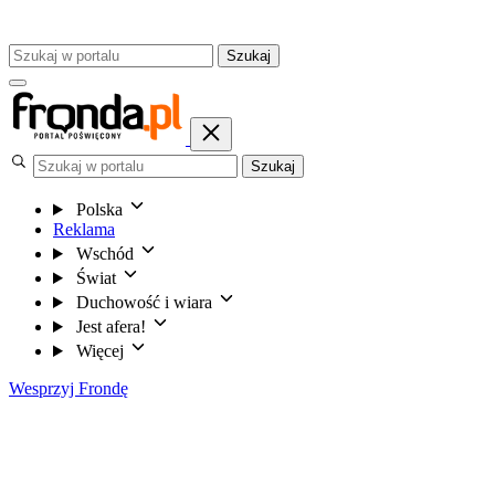
Szukaj
Szukaj
Polska
Reklama
Wschód
Świat
Duchowość i wiara
Jest afera!
Więcej
Wesprzyj Frondę