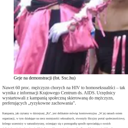
Geje na demonstracji (fot. Sxc.hu)
Nawet 60 proc. mężczyzn chorych na HIV to homoseksualiści – tak
wynika z informacji
Krajowego Centrum ds. AIDS.
Urzędnicy
wystartowali z kampanią społeczną skierowaną do mężczyzn,
preferujących „ryzykowne zachowania”.
Kampania, jak czytamy w dzisiejszej „Rz”, jest delikatnie mówiąc kontrowersyjna. „W jej ramach osiem
organizacji, w tym działające na rzecz mniejszości seksualnych, stworzyły fikcyjny portal społecznościowy,
którego uczestnicy w naturalistyczny, ocierający się o pornografię sposób opowiadają o swoich