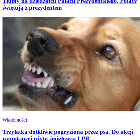
Tłumy na dziedzińcu Pałacu Prezydenckiego. Polacy
świętują z prezydentem
Wiadomości
Trzylatka dotkliwie pogryziona przez psa. Do akcji
ratunkowej użyto śmigłowca LPR