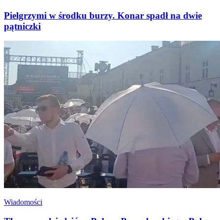
Pielgrzymi w środku burzy. Konar spadł na dwie
pątniczki
Wiadomości