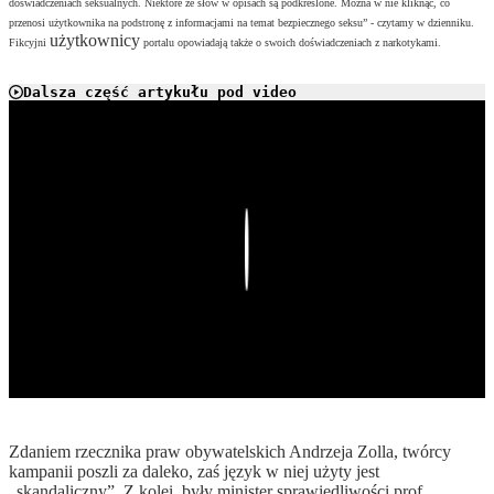
doświadczeniach seksualnych. Niektóre ze słów w opisach są podkreślone. Można w nie kliknąć, co
przenosi użytkownika na podstronę z informacjami na temat bezpiecznego seksu” - czytamy w dzienniku.
użytkownicy
Fikcyjni
portalu opowiadają także o swoich doświadczeniach z narkotykami.
Dalsza część artykułu pod video
Play
Zdaniem rzecznika praw obywatelskich Andrzeja Zolla, twórcy
kampanii poszli za daleko, zaś język w niej użyty jest
„skandaliczny”. Z kolei, były minister sprawiedliwości prof.