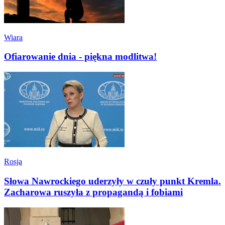
Wiara
Ofiarowanie dnia - piękna modlitwa!
Rosja
Słowa Nawrockiego uderzyły w czuły punkt Kremla.
Zacharowa ruszyła z propagandą i fobiami