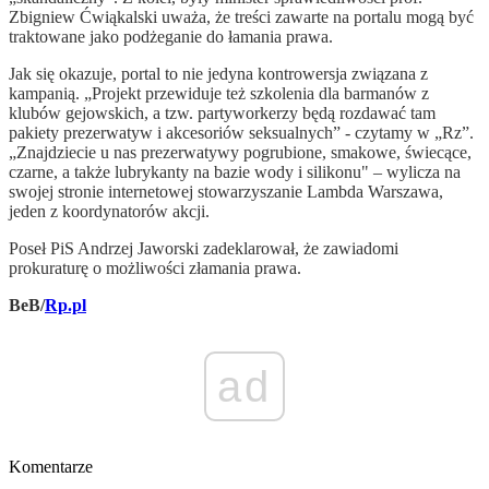
Zbigniew Ćwiąkalski uważa, że treści zawarte na portalu mogą być
traktowane jako podżeganie do łamania prawa.
Jak się okazuje, portal to nie jedyna kontrowersja związana z
kampanią. „Projekt przewiduje też szkolenia dla barmanów z
klubów gejowskich, a tzw. partyworkerzy będą rozdawać tam
pakiety prezerwatyw i akcesoriów seksualnych” - czytamy w „Rz”.
„Znajdziecie u nas prezerwatywy pogrubione, smakowe, świecące,
czarne, a także lubrykanty na bazie wody i silikonu" – wylicza na
swojej stronie internetowej stowarzyszanie Lambda Warszawa,
jeden z koordynatorów akcji.
Poseł PiS Andrzej Jaworski zadeklarował, że zawiadomi
prokuraturę o możliwości złamania prawa.
BeB/
Rp.pl
ad
Komentarze