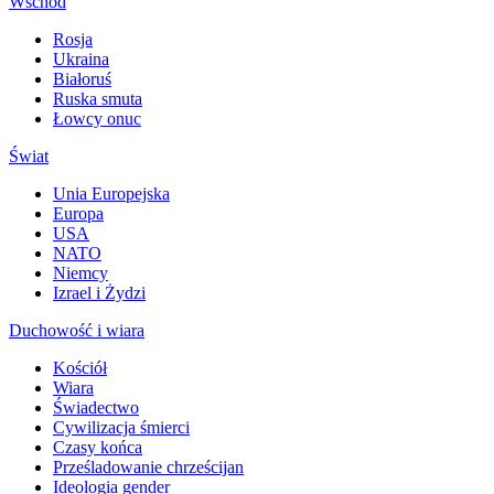
Wschód
Rosja
Ukraina
Białoruś
Ruska smuta
Łowcy onuc
Świat
Unia Europejska
Europa
USA
NATO
Niemcy
Izrael i Żydzi
Duchowość i wiara
Kościół
Wiara
Świadectwo
Cywilizacja śmierci
Czasy końca
Prześladowanie chrześcijan
Ideologia gender