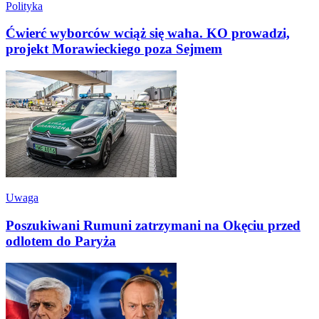
Polityka
Ćwierć wyborców wciąż się waha. KO prowadzi,
projekt Morawieckiego poza Sejmem
Uwaga
Poszukiwani Rumuni zatrzymani na Okęciu przed
odlotem do Paryża