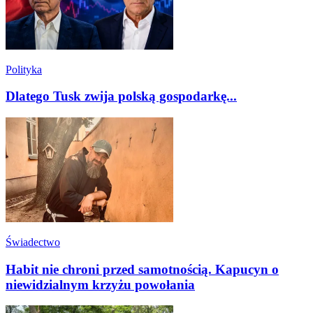
Polityka
Dlatego Tusk zwija polską gospodarkę...
Świadectwo
Habit nie chroni przed samotnością. Kapucyn o
niewidzialnym krzyżu powołania