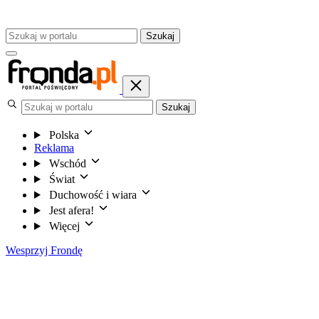
Szukaj
Szukaj
Polska
Reklama
Wschód
Świat
Duchowość i wiara
Jest afera!
Więcej
Wesprzyj Frondę