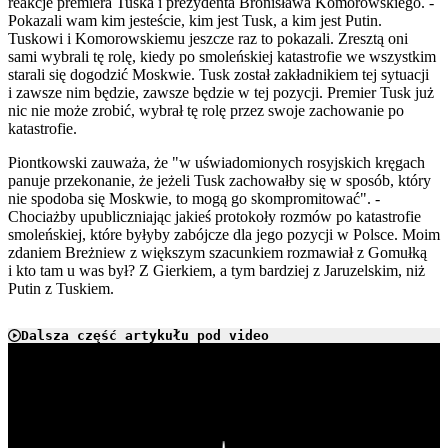
reakcje premiera Tuska i prezydenta Bronisława Komorowskiego. -
Pokazali wam kim jesteście, kim jest Tusk, a kim jest Putin.
Tuskowi i Komorowskiemu jeszcze raz to pokazali. Zresztą oni
sami wybrali tę rolę, kiedy po smoleńskiej katastrofie we wszystkim
starali się dogodzić Moskwie. Tusk został zakładnikiem tej sytuacji
i zawsze nim będzie, zawsze będzie w tej pozycji. Premier Tusk już
nic nie może zrobić, wybrał tę rolę przez swoje zachowanie po
katastrofie.
Piontkowski zauważa, że "w uświadomionych rosyjskich kręgach
panuje przekonanie, że jeżeli Tusk zachowałby się w sposób, który
nie spodoba się Moskwie, to mogą go skompromitować". -
Chociażby upubliczniając jakieś protokoły rozmów po katastrofie
smoleńskiej, które byłyby zabójcze dla jego pozycji w Polsce. Moim
zdaniem Breżniew z większym szacunkiem rozmawiał z Gomułką
i kto tam u was był? Z Gierkiem, a tym bardziej z Jaruzelskim, niż
Putin z Tuskiem.
Dalsza część artykułu pod video