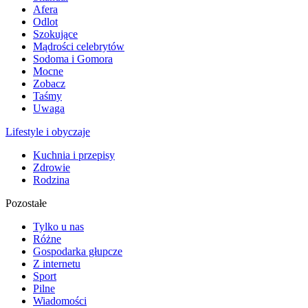
Afera
Odlot
Szokujące
Mądrości celebrytów
Sodoma i Gomora
Mocne
Zobacz
Taśmy
Uwaga
Lifestyle i obyczaje
Kuchnia i przepisy
Zdrowie
Rodzina
Pozostałe
Tylko u nas
Różne
Gospodarka głupcze
Z internetu
Sport
Pilne
Wiadomości