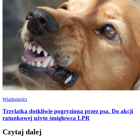
Wiadomości
Trzylatka dotkliwie pogryziona przez psa. Do akcji
ratunkowej użyto śmigłowca LPR
Czytaj dalej