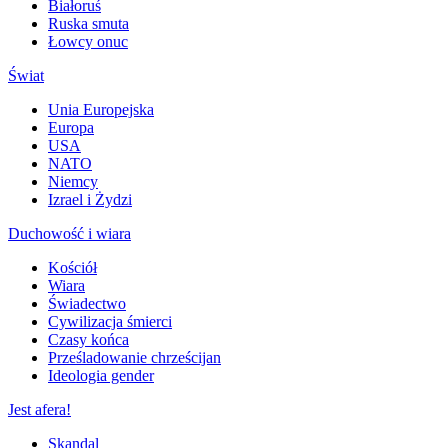
Białoruś
Ruska smuta
Łowcy onuc
Świat
Unia Europejska
Europa
USA
NATO
Niemcy
Izrael i Żydzi
Duchowość i wiara
Kościół
Wiara
Świadectwo
Cywilizacja śmierci
Czasy końca
Prześladowanie chrześcijan
Ideologia gender
Jest afera!
Skandal