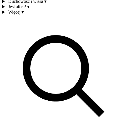
Duchowość i wiara
▾
Jest afera!
▾
Więcej
▾