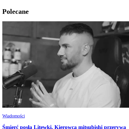
Polecane
Wiadomości
Śmierć posła Litewki. Kierowca mitsubishi przerywa