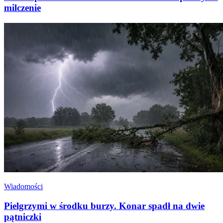
milczenie
Wiadomości
Pielgrzymi w środku burzy. Konar spadł na dwie
pątniczki