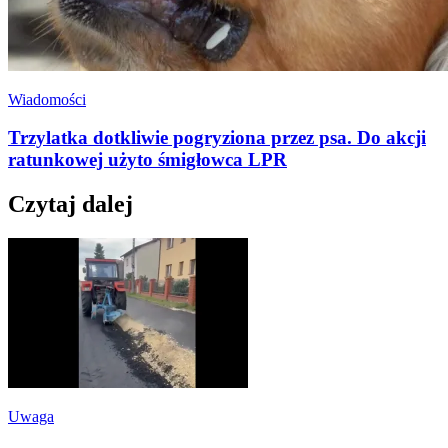
Wiadomości
Trzylatka dotkliwie pogryziona przez psa. Do akcji
ratunkowej użyto śmigłowca LPR
Czytaj dalej
Uwaga