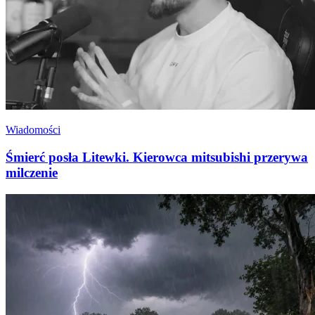
Wiadomości
Śmierć posła Litewki. Kierowca mitsubishi przerywa
milczenie