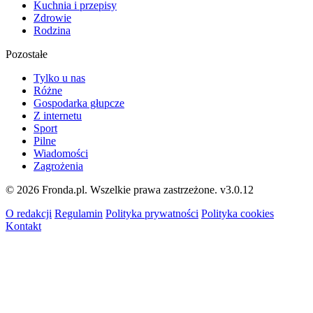
Kuchnia i przepisy
Zdrowie
Rodzina
Pozostałe
Tylko u nas
Różne
Gospodarka głupcze
Z internetu
Sport
Pilne
Wiadomości
Zagrożenia
© 2026 Fronda.pl. Wszelkie prawa zastrzeżone.
v3.0.12
O redakcji
Regulamin
Polityka prywatności
Polityka cookies
Kontakt