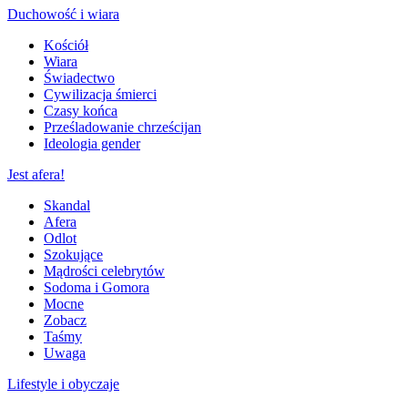
Duchowość i wiara
Kościół
Wiara
Świadectwo
Cywilizacja śmierci
Czasy końca
Prześladowanie chrześcijan
Ideologia gender
Jest afera!
Skandal
Afera
Odlot
Szokujące
Mądrości celebrytów
Sodoma i Gomora
Mocne
Zobacz
Taśmy
Uwaga
Lifestyle i obyczaje