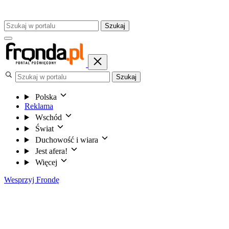
Szukaj
Szukaj
Polska
Reklama
Wschód
Świat
Duchowość i wiara
Jest afera!
Więcej
Wesprzyj Frondę