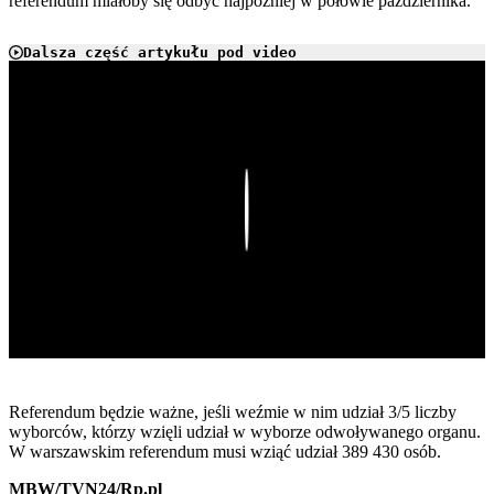
referendum miałoby się odbyć najpóźniej w połowie października.
Dalsza część artykułu pod video
Play
Referendum będzie ważne, jeśli weźmie w nim udział 3/5 liczby
wyborców, którzy wzięli udział w wyborze odwoływanego organu.
W warszawskim referendum musi wziąć udział 389 430 osób.
MBW/TVN24/Rp.pl