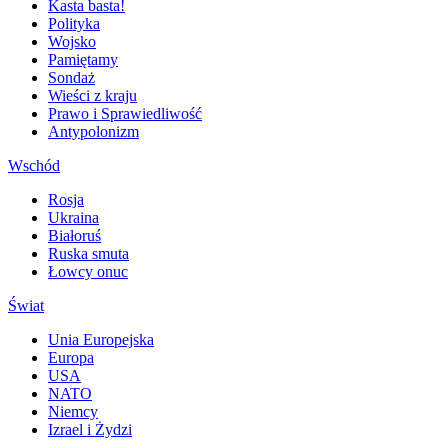
Kasta basta!
Polityka
Wojsko
Pamiętamy
Sondaż
Wieści z kraju
Prawo i Sprawiedliwość
Antypolonizm
Wschód
Rosja
Ukraina
Białoruś
Ruska smuta
Łowcy onuc
Świat
Unia Europejska
Europa
USA
NATO
Niemcy
Izrael i Żydzi