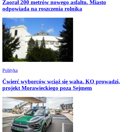
Zaorał 200 metrów nowego asfaltu. Miasto
odpowiada na roszczenia rolnika
Polityka
Ćwierć wyborców wciąż się waha. KO prowadzi,
projekt Morawieckiego poza Sejmem