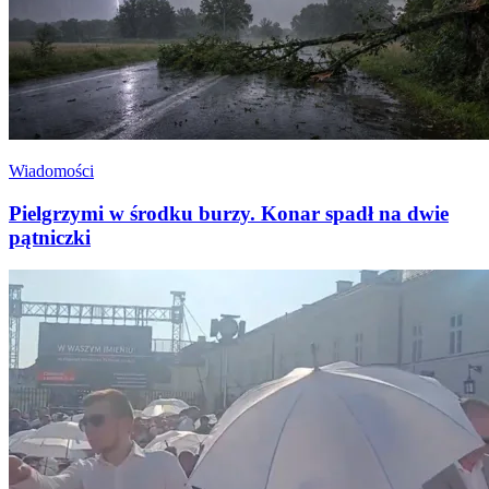
Wiadomości
Pielgrzymi w środku burzy. Konar spadł na dwie
pątniczki