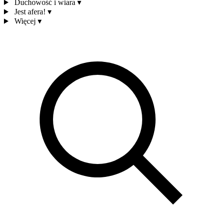
Duchowość i wiara
▾
Jest afera!
▾
Więcej
▾