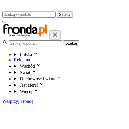
Szukaj
Szukaj
Polska
Reklama
Wschód
Świat
Duchowość i wiara
Jest afera!
Więcej
Wesprzyj Frondę