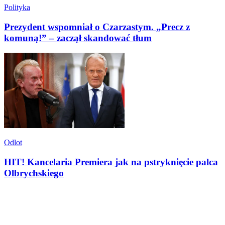
Polityka
Prezydent wspomniał o Czarzastym. „Precz z
komuną!” – zaczął skandować tłum
Odlot
HIT! Kancelaria Premiera jak na pstryknięcie palca
Olbrychskiego