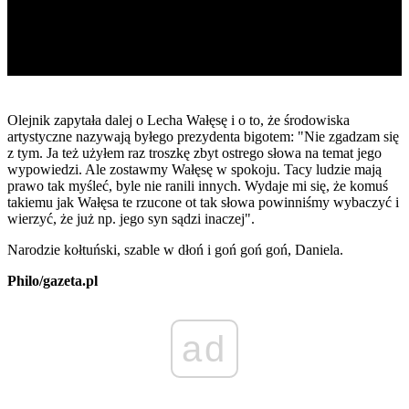
Olejnik zapytała dalej o Lecha Wałęsę i o to, że środowiska
artystyczne nazywają byłego prezydenta bigotem: "Nie zgadzam się
z tym. Ja też użyłem raz troszkę zbyt ostrego słowa na temat jego
wypowiedzi. Ale zostawmy Wałęsę w spokoju. Tacy ludzie mają
prawo tak myśleć, byle nie ranili innych. Wydaje mi się, że komuś
takiemu jak Wałęsa te rzucone ot tak słowa powinniśmy wybaczyć i
wierzyć, że już np. jego syn sądzi inaczej".
Narodzie kołtuński, szable w dłoń i goń goń goń, Daniela.
Philo/gazeta.pl
ad