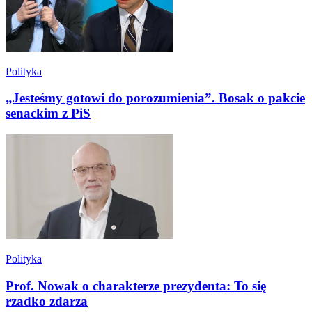
Polityka
„Jesteśmy gotowi do porozumienia”. Bosak o pakcie
senackim z PiS
Polityka
Prof. Nowak o charakterze prezydenta: To się
rzadko zdarza