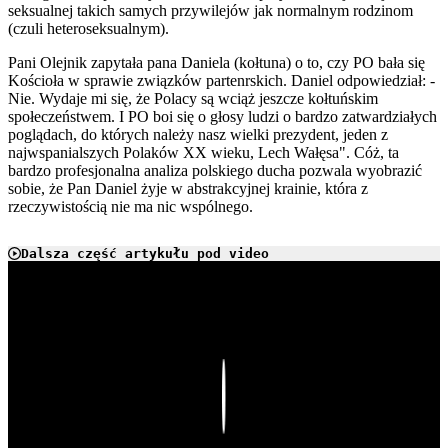
seksualnej takich samych przywilejów jak normalnym rodzinom
(czuli heteroseksualnym).
Pani Olejnik zapytała pana Daniela (kołtuna) o to, czy PO bała się
Kościoła w sprawie związków partenrskich. Daniel odpowiedział: -
Nie. Wydaje mi się, że Polacy są wciąż jeszcze kołtuńskim
społeczeństwem. I PO boi się o głosy ludzi o bardzo zatwardziałych
poglądach, do których należy nasz wielki prezydent, jeden z
najwspanialszych Polaków XX wieku, Lech Wałęsa". Cóż, ta
bardzo profesjonalna analiza polskiego ducha pozwala wyobrazić
sobie, że Pan Daniel żyje w abstrakcyjnej krainie, która z
rzeczywistością nie ma nic wspólnego.
Dalsza część artykułu pod video
Play