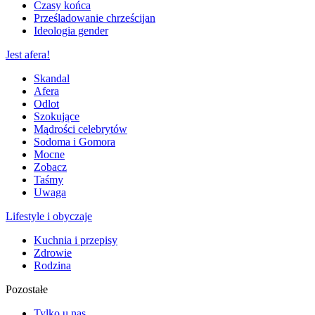
Czasy końca
Prześladowanie chrześcijan
Ideologia gender
Jest afera!
Skandal
Afera
Odlot
Szokujące
Mądrości celebrytów
Sodoma i Gomora
Mocne
Zobacz
Taśmy
Uwaga
Lifestyle i obyczaje
Kuchnia i przepisy
Zdrowie
Rodzina
Pozostałe
Tylko u nas