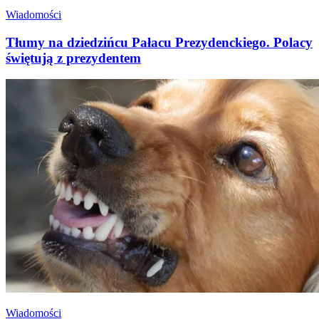
Wiadomości
Tłumy na dziedzińcu Pałacu Prezydenckiego. Polacy
świętują z prezydentem
Wiadomości