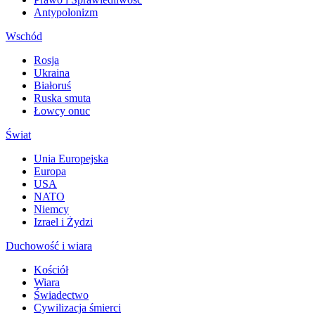
Antypolonizm
Wschód
Rosja
Ukraina
Białoruś
Ruska smuta
Łowcy onuc
Świat
Unia Europejska
Europa
USA
NATO
Niemcy
Izrael i Żydzi
Duchowość i wiara
Kościół
Wiara
Świadectwo
Cywilizacja śmierci