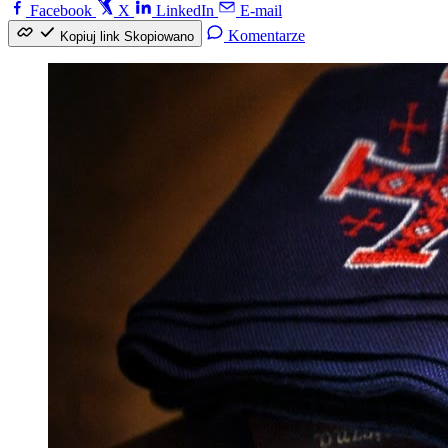
Facebook
X
LinkedIn
E-mail
Komentarze
Kopiuj link
Skopiowano