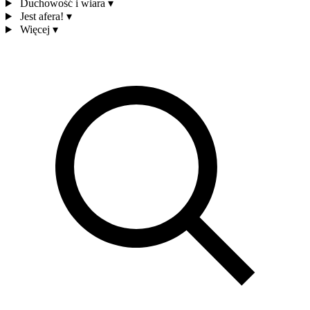
Duchowość i wiara
▾
Jest afera!
▾
Więcej
▾