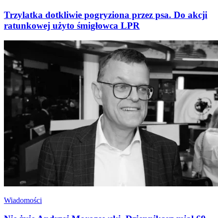
Trzylatka dotkliwie pogryziona przez psa. Do akcji
ratunkowej użyto śmigłowca LPR
Wiadomości