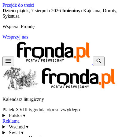
Przejdź do treści
Dzień:
piątek, 7 sierpnia 2026
Imieniny:
Kajetana, Doroty,
Sykstusa
Wspieraj Frondę
Wesprzyj nas
Kalendarz liturgiczny
Piątek XVIII tygodnia okresu zwykłego
Polska
▾
Reklama
Wschód
▾
Świat
▾