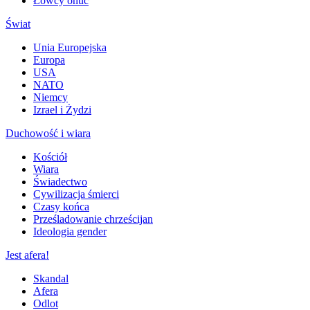
Łowcy onuc
Świat
Unia Europejska
Europa
USA
NATO
Niemcy
Izrael i Żydzi
Duchowość i wiara
Kościół
Wiara
Świadectwo
Cywilizacja śmierci
Czasy końca
Prześladowanie chrześcijan
Ideologia gender
Jest afera!
Skandal
Afera
Odlot