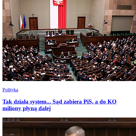
Polityka
Tak działa system... Sąd zabiera PiS, a do KO
miliony płyną dalej