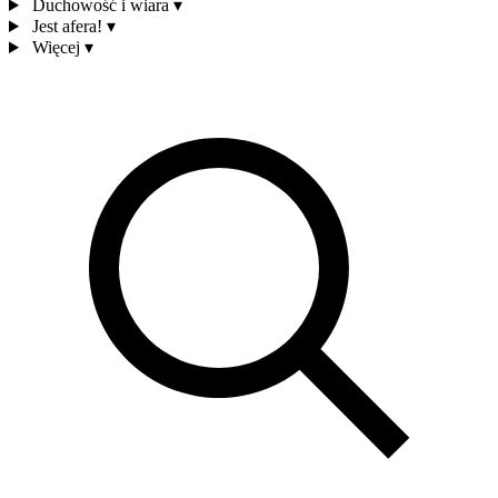
Duchowość i wiara
▾
Jest afera!
▾
Więcej
▾