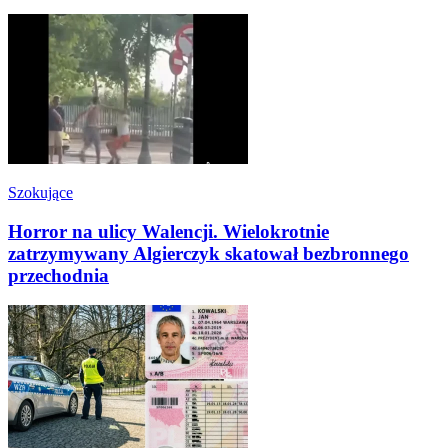
Szokujące
Horror na ulicy Walencji. Wielokrotnie
zatrzymywany Algierczyk skatował bezbronnego
przechodnia