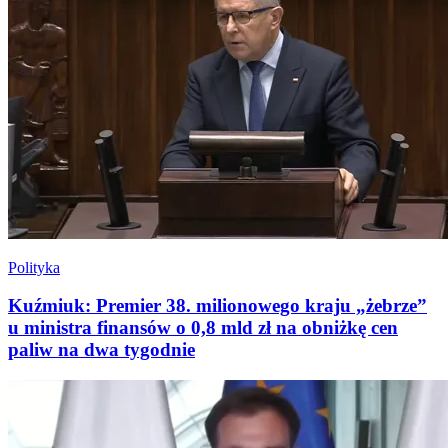
Polityka
Kuźmiuk: Premier 38. milionowego kraju „żebrze”
u ministra finansów o 0,8 mld zł na obniżkę cen
paliw na dwa tygodnie