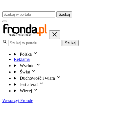
Szukaj
Szukaj
Polska
Reklama
Wschód
Świat
Duchowość i wiara
Jest afera!
Więcej
Wesprzyj Frondę