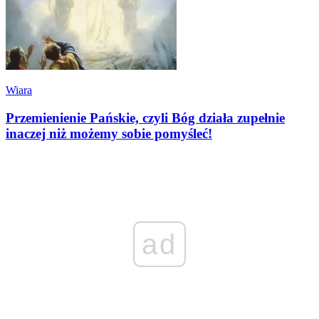
Wiara
Przemienienie Pańskie, czyli Bóg działa zupełnie
inaczej niż możemy sobie pomyśleć!
ad