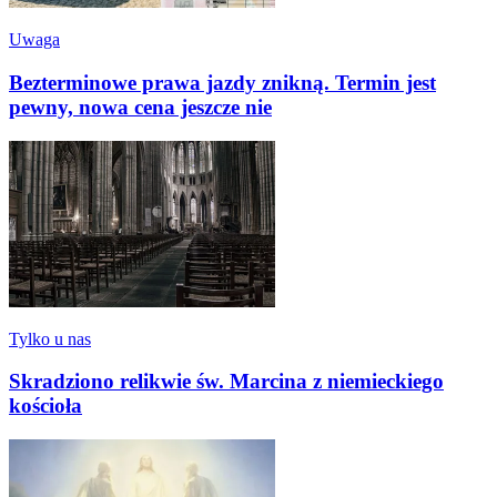
Uwaga
Bezterminowe prawa jazdy znikną. Termin jest
pewny, nowa cena jeszcze nie
Tylko u nas
Skradziono relikwie św. Marcina z niemieckiego
kościoła