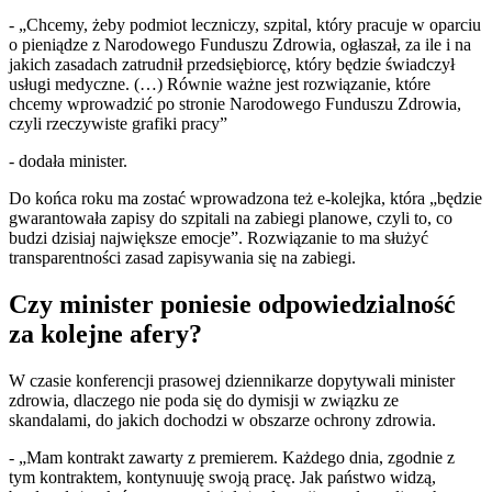
- „Chcemy, żeby podmiot leczniczy, szpital, który pracuje w oparciu
o pieniądze z Narodowego Funduszu Zdrowia, ogłaszał, za ile i na
jakich zasadach zatrudnił przedsiębiorcę, który będzie świadczył
usługi medyczne. (…) Równie ważne jest rozwiązanie, które
chcemy wprowadzić po stronie Narodowego Funduszu Zdrowia,
czyli rzeczywiste grafiki pracy”
- dodała minister.
Do końca roku ma zostać wprowadzona też e-kolejka, która „będzie
gwarantowała zapisy do szpitali na zabiegi planowe, czyli to, co
budzi dzisiaj największe emocje”. Rozwiązanie to ma służyć
transparentności zasad zapisywania się na zabiegi.
Czy minister poniesie odpowiedzialność
za kolejne afery?
W czasie konferencji prasowej dziennikarze dopytywali minister
zdrowia, dlaczego nie poda się do dymisji w związku ze
skandalami, do jakich dochodzi w obszarze ochrony zdrowia.
- „Mam kontrakt zawarty z premierem. Każdego dnia, zgodnie z
tym kontraktem, kontynuuję swoją pracę. Jak państwo widzą,