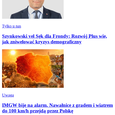
Tylko u nas
Szynkowski vel Sęk dla Frondy: Rozwój Plus wie,
jak zniwelować kryzys demograficzny
Uwaga
IMGW bije na alarm. Nawałnice z gradem i wiatrem
do 100 km/h przejdą przez Polskę