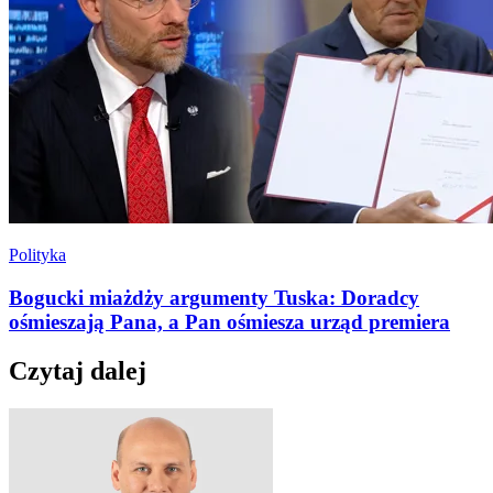
Polityka
Bogucki miażdży argumenty Tuska: Doradcy
ośmieszają Pana, a Pan ośmiesza urząd premiera
Czytaj dalej