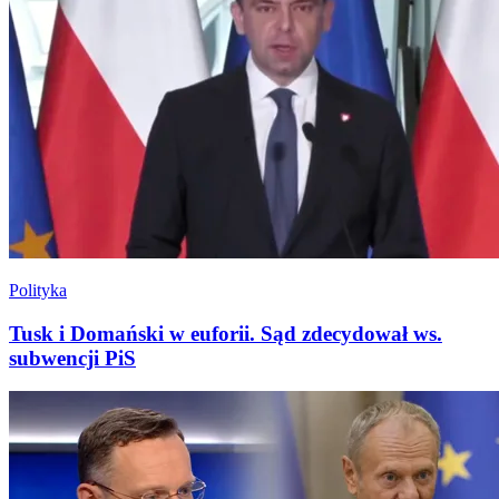
Polityka
Tusk i Domański w euforii. Sąd zdecydował ws.
subwencji PiS