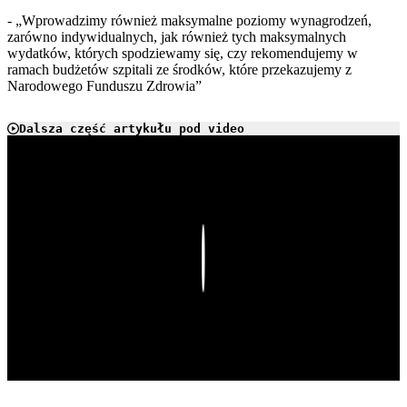
- „Wprowadzimy również maksymalne poziomy wynagrodzeń,
zarówno indywidualnych, jak również tych maksymalnych
wydatków, których spodziewamy się, czy rekomendujemy w
ramach budżetów szpitali ze środków, które przekazujemy z
Narodowego Funduszu Zdrowia”
Dalsza część artykułu pod video
Play