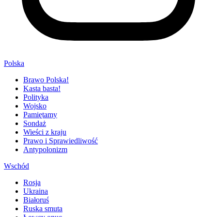
Polska
Brawo Polska!
Kasta basta!
Polityka
Wojsko
Pamiętamy
Sondaż
Wieści z kraju
Prawo i Sprawiedliwość
Antypolonizm
Wschód
Rosja
Ukraina
Białoruś
Ruska smuta