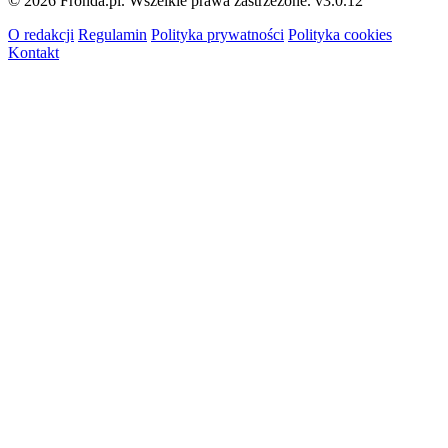
© 2026 Fronda.pl. Wszelkie prawa zastrzeżone.
v3.0.12
O redakcji
Regulamin
Polityka prywatności
Polityka cookies
Kontakt