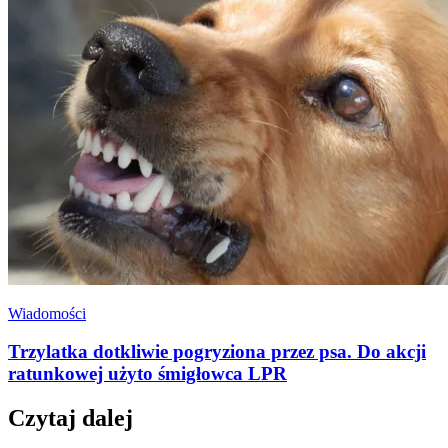
Wiadomości
Trzylatka dotkliwie pogryziona przez psa. Do akcji
ratunkowej użyto śmigłowca LPR
Czytaj dalej