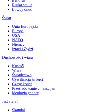
Białoruś
Ruska smuta
Łowcy onuc
Świat
Unia Europejska
Europa
USA
NATO
Niemcy
Izrael i Żydzi
Duchowość i wiara
Kościół
Wiara
Świadectwo
Cywilizacja śmierci
Czasy końca
Prześladowanie chrześcijan
Ideologia gender
Jest afera!
Skandal