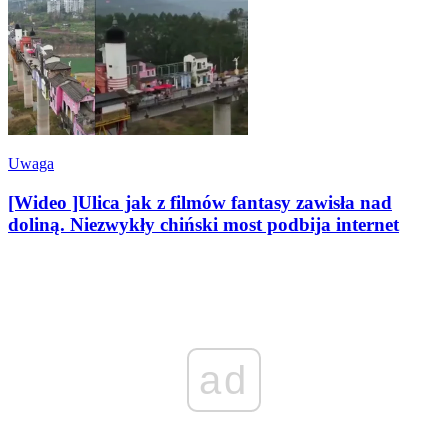
Uwaga
[Wideo ]Ulica jak z filmów fantasy zawisła nad
doliną. Niezwykły chiński most podbija internet
ad