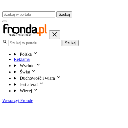
Szukaj
Szukaj
Polska
Reklama
Wschód
Świat
Duchowość i wiara
Jest afera!
Więcej
Wesprzyj Frondę