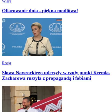
Wiara
Ofiarowanie dnia - piękna modlitwa!
Rosja
Słowa Nawrockiego uderzyły w czuły punkt Kremla.
Zacharowa ruszyła z propagandą i fobiami