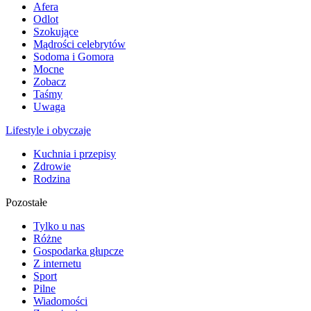
Afera
Odlot
Szokujące
Mądrości celebrytów
Sodoma i Gomora
Mocne
Zobacz
Taśmy
Uwaga
Lifestyle i obyczaje
Kuchnia i przepisy
Zdrowie
Rodzina
Pozostałe
Tylko u nas
Różne
Gospodarka głupcze
Z internetu
Sport
Pilne
Wiadomości