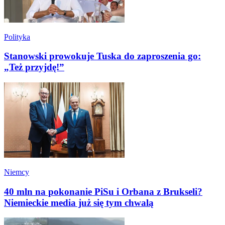
Polityka
Stanowski prowokuje Tuska do zaproszenia go:
„Też przyjdę!”
Niemcy
40 mln na pokonanie PiSu i Orbana z Brukseli?
Niemieckie media już się tym chwalą