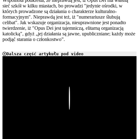
Wspólnota podkreśla, że nieprawdą jest, iż Opus Dei ma własną
sieć szkół w kilku miastach, bo prowadzi "jedynie ośrodki, w
których prowadzone są działania o charakterze kulturalno-
formacyjnym". Nieprawdą jest też, iż "numerariusze ślubują
celibat". Jak wskazuje organizacja, nieuprawnione jest ponadto
twierdzenie, iż "Opus Dei jest tajemniczą, elitarną organizacją
katolicką", gdyż „jej działania są jawne, upubliczniane; każdy może
podjąć starania o członkostwo”.
Dalsza część artykułu pod video
Play