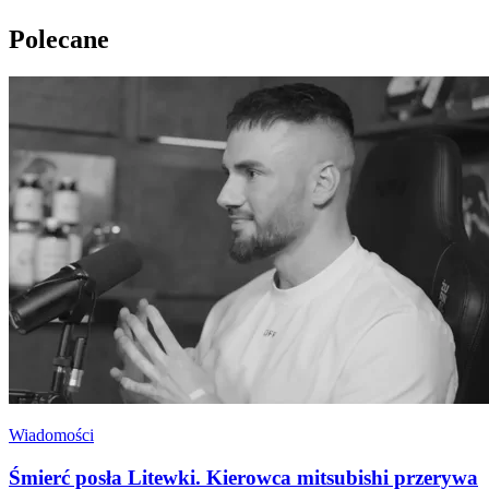
Polecane
Wiadomości
Śmierć posła Litewki. Kierowca mitsubishi przerywa