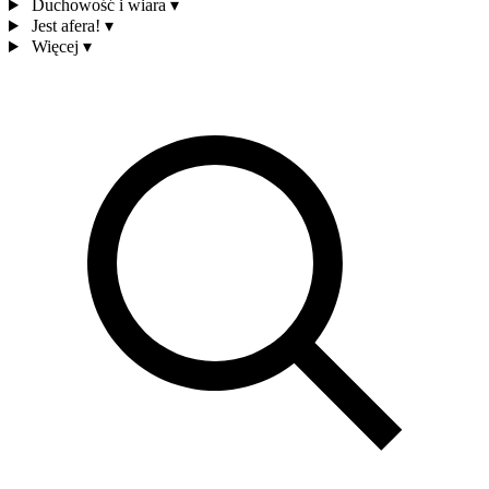
Duchowość i wiara
▾
Jest afera!
▾
Więcej
▾