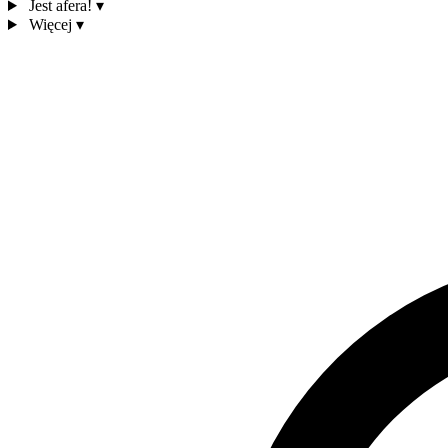
Jest afera!
▾
Więcej
▾