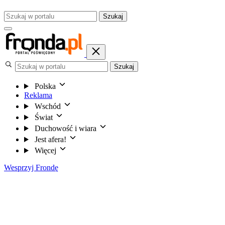
Szukaj
Szukaj
Polska
Reklama
Wschód
Świat
Duchowość i wiara
Jest afera!
Więcej
Wesprzyj Frondę