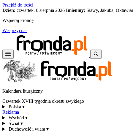
Przejdź do treści
Dzień:
czwartek, 6 sierpnia 2026
Imieniny:
Sławy, Jakuba, Oktawia
Wspieraj Frondę
Wesprzyj nas
Kalendarz liturgiczny
Czwartek XVIII tygodnia okresu zwykłego
Polska
▾
Reklama
Wschód
▾
Świat
▾
Duchowość i wiara
▾