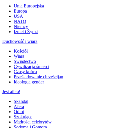
Unia Europejska
Europa
USA
NATO
Niemcy
Izrael i Żydzi
Duchowość i wiara
Kościół
Wiara
Świadectwo
Cywilizacja śmierci
Czasy końca
Prześladowanie chrześcijan
Ideologia gender
Jest afera!
Skandal
Afera
Odlot
Szokujące
Mądrości celebrytów
Sodoma i Gomora