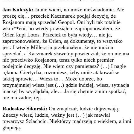
Jan Kulczyk:
Ja nie wiem, no może nieświadomie. Ale
proszę cię… przecież Kaczmarek podjął decyzję, że
Rosjanom mają sprzedać Geopol. Oni byli tak totalnie
wkur**eni, bo wtedy ja wziąłem zaproponowałem, że
Orlen kupi Lotos. Przecież to była wtedy… nie ja,
zaproponowałem, że Orlen, są dokumenty, to wszystko
jest. I wtedy Millera ja przekonałem, że nie można
sprzedać, a Kaczmarek sławetny powiedział, że on nie ma
nic przeciwko Rosjanom, teraz tylko niech premier
podejmie decyzję. Nie wiem czy pamiętasz? (…) I nagle
rękoma Giertycha, rozumiesz, żeby mnie atakować w
takiej sprawie… Wiesz to… Może dobrze, bo
przynajmniej wiesz jest (…) gdzie indziej, wiesz, sytuacja
inaczej by wyglądała, ale… Ja się chętnie z nim spotkać,
nie ma żadnej tej…
Radosław Sikorski:
On zmądrzał, ludzie dojrzewają.
Znaczy wiesz, ludzie, ważny jest (…) jak mawiał
towarzysz Szlachcic. Niektórzy mądrzeją z wiekiem, a inni
głupieją.