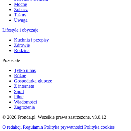
Mocne
Zobacz
Taśmy
Uwaga
Lifestyle i obyczaje
Kuchnia i przepisy
Zdrowie
Rodzina
Pozostałe
Tylko u nas
Różne
Gospodarka głupcze
Z internetu
Sport
Pilne
Wiadomości
Zagrożenia
© 2026 Fronda.pl. Wszelkie prawa zastrzeżone.
v3.0.12
O redakcji
Regulamin
Polityka prywatności
Polityka cookies