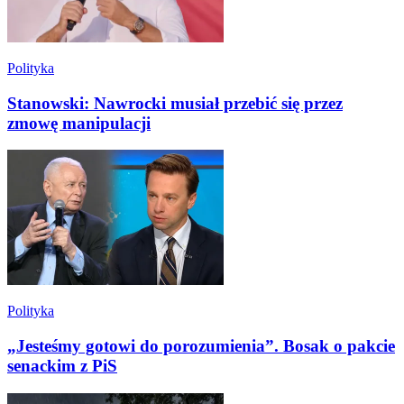
Polityka
Stanowski: Nawrocki musiał przebić się przez
zmowę manipulacji
Polityka
„Jesteśmy gotowi do porozumienia”. Bosak o pakcie
senackim z PiS