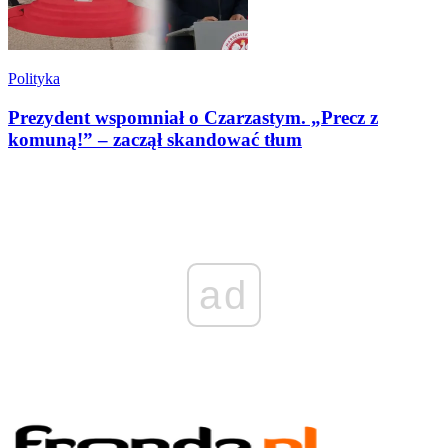
Polityka
Prezydent wspomniał o Czarzastym. „Precz z
komuną!” – zaczął skandować tłum
ad