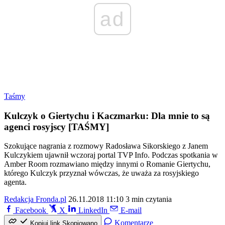
ad
Taśmy
Kulczyk o Giertychu i Kaczmarku: Dla mnie to są
agenci rosyjscy [TAŚMY]
Szokujące nagrania z rozmowy Radosława Sikorskiego z Janem
Kulczykiem ujawnił wczoraj portal TVP Info. Podczas spotkania w
Amber Room rozmawiano między innymi o Romanie Giertychu,
którego Kulczyk przyznał wówczas, że uważa za rosyjskiego
agenta.
Redakcja Fronda.pl
26.11.2018 11:10
3 min czytania
Facebook
X
LinkedIn
E-mail
Komentarze
Kopiuj link
Skopiowano