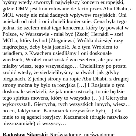
byśmy wtedy stworzyli największy koncern europejski,
gdzie OMV jest kontrolowane de facto przez Abu Dhabi, a
MOL wtedy nie miał żadnych wpływów rosyjskich. Oni
uciekali od nich i oni chcieli koniecznie. Cena była tego
jedna, że szefem miał tego koncernu, który by powstał w
Polsce, w Warszawie - miał być [Zsolt] Hernádi – szef
MOLa, który był od [Zbigniewa] Wróbla dziesięć razy
mądrzejszy, żeby była jasność. Ja z tym Wróblem to
usiadłem, z Kwachem usiedliśmy i oni doskonale
wiedzieli, Wróbel miał zostać wiceszefem, ale już nie
miałby wiesz, tego wszystkiego… Chcieliśmy po prostu
zrobić wtedy, że siedzielibyśmy na dwóch jak gdyby
biegunach. Z jednej strony na ropie Abu Dhabi, z drugiej
strony można by było tą rosyjska […] I Rosjanie o tym
doskonale wiedzieli, że jak mnie ustrzelą, to nie będzie
tego spiritus movens, który to wszystko (…) I Giertycha
wykorzystali. Giertycha, tych wszystkich innych, wiesz…
no co, faktycznie. Kaczmarek oczywiście był (…) dla
mnie to są agenci rosyjscy. Kaczmarek (drugie nazwisko
niezrozumiałe) ci wszyscy…
Radosław Sikorski:
Nieświadomie, nieświadomie.