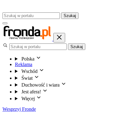
Szukaj
Szukaj
Polska
Reklama
Wschód
Świat
Duchowość i wiara
Jest afera!
Więcej
Wesprzyj Frondę