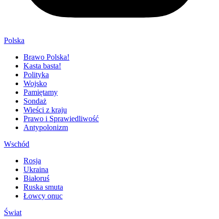
Polska
Brawo Polska!
Kasta basta!
Polityka
Wojsko
Pamiętamy
Sondaż
Wieści z kraju
Prawo i Sprawiedliwość
Antypolonizm
Wschód
Rosja
Ukraina
Białoruś
Ruska smuta
Łowcy onuc
Świat