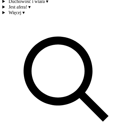
Duchowość i wiara
▾
Jest afera!
▾
Więcej
▾