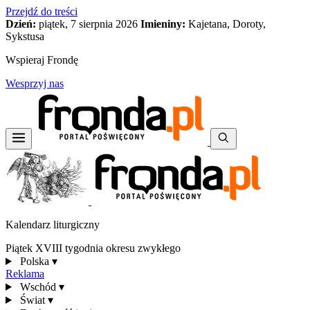
Przejdź do treści
Dzień:
piątek, 7 sierpnia 2026
Imieniny:
Kajetana, Doroty,
Sykstusa
Wspieraj Frondę
Wesprzyj nas
Kalendarz liturgiczny
Piątek XVIII tygodnia okresu zwykłego
Polska
▾
Reklama
Wschód
▾
Świat
▾