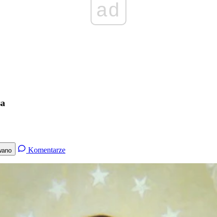
ad
sa
Komentarze
wano