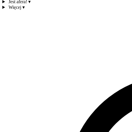
Jest afera!
▾
Więcej
▾