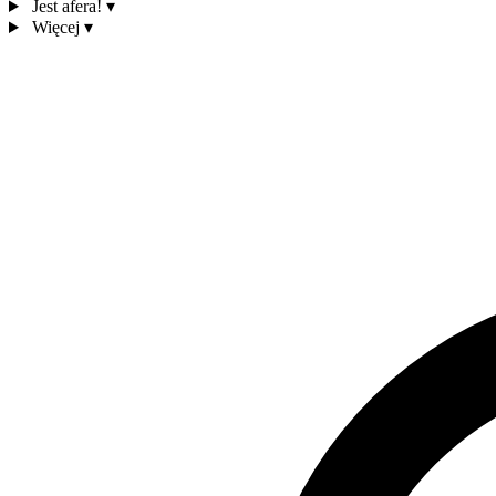
Jest afera!
▾
Więcej
▾