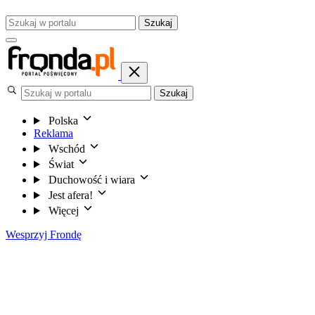
Szukaj
Szukaj
Polska
Reklama
Wschód
Świat
Duchowość i wiara
Jest afera!
Więcej
Wesprzyj Frondę