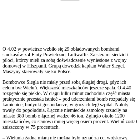
O 4.02 w powietrze wzbiło się 29 obładowanych bombami
stuckasów z 4 Floty Powietrznej Luftwaffe. Za sterami siedzieli
piloci, którzy mieli za sobą doświadczenie wyniesione z wojny
domowej w Hiszpanii. Grupą dowodził kapitan Walter Siegel.
Maszyny skierowały się ku Polsce.
Bombowce Siegla nie miały przed sobą długiej drogi, gdyż ich
celem był Wieluń. Większość mieszkańców jeszcze spała. O 4.40
rozpętało się piekło. W ciągu kilku minut zachodnia część miasta
praktycznie przestała istnieć – pod uderzeniami bomb rozpadały się
kamienice, budynki gospodarcze, w gruzach legł szpital. Naloty
trwały do popołudnia. Łącznie niemieckie samoloty zrzuciły na
miasto 380 bomb o łącznej wadze 46 ton. Zginęło około 1200
mieszkańców, co stanowi mniej więcej osiem procent. Wieluń został
zniszczony w 75 procentach.
– Wielunia żadną miarą nie można było uznać za cel wojskowy.