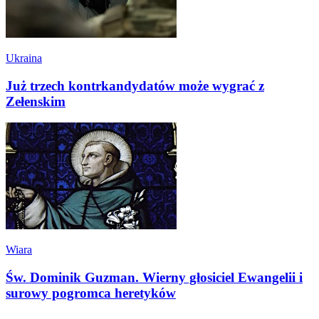
Ukraina
Już trzech kontrkandydatów może wygrać z
Zełenskim
Wiara
Św. Dominik Guzman. Wierny głosiciel Ewangelii i
surowy pogromca heretyków