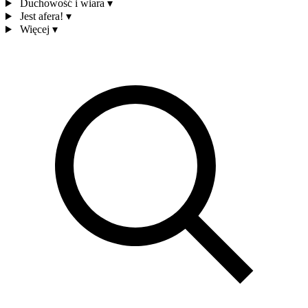
Duchowość i wiara
▾
Jest afera!
▾
Więcej
▾