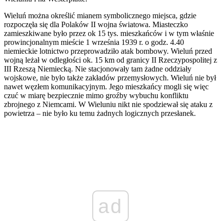
Wieluń można określić mianem symbolicznego miejsca, gdzie
rozpoczęła się dla Polaków II wojna światowa. Miasteczko
zamieszkiwane było przez ok 15 tys. mieszkańców i w tym właśnie
prowincjonalnym mieście 1 września 1939 r. o godz. 4.40
niemieckie lotnictwo przeprowadziło atak bombowy. Wieluń przed
wojną leżał w odległości ok. 15 km od granicy II Rzeczypospolitej z
III Rzeszą Niemiecką. Nie stacjonowały tam żadne oddziały
wojskowe, nie było także zakładów przemysłowych. Wieluń nie był
nawet węzłem komunikacyjnym. Jego mieszkańcy mogli się więc
czuć w miarę bezpiecznie mimo groźby wybuchu konfliktu
zbrojnego z Niemcami. W Wieluniu nikt nie spodziewał się ataku z
powietrza – nie było ku temu żadnych logicznych przesłanek.
ad