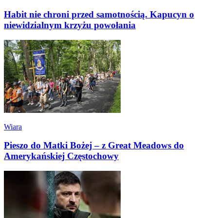
Habit nie chroni przed samotnością. Kapucyn o
niewidzialnym krzyżu powołania
Wiara
Pieszo do Matki Bożej – z Great Meadows do
Amerykańskiej Częstochowy