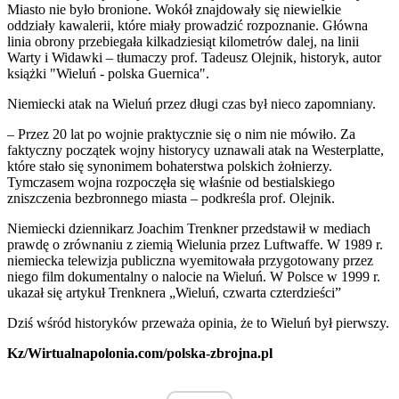
Miasto nie było bronione. Wokół znajdowały się niewielkie
oddziały kawalerii, które miały prowadzić rozpoznanie. Główna
linia obrony przebiegała kilkadziesiąt kilometrów dalej, na linii
Warty i Widawki – tłumaczy prof. Tadeusz Olejnik, historyk, autor
książki "Wieluń - polska Guernica".
Niemiecki atak na Wieluń przez długi czas był nieco zapomniany.
– Przez 20 lat po wojnie praktycznie się o nim nie mówiło. Za
faktyczny początek wojny historycy uznawali atak na Westerplatte,
które stało się synonimem bohaterstwa polskich żołnierzy.
Tymczasem wojna rozpoczęła się właśnie od bestialskiego
zniszczenia bezbronnego miasta – podkreśla prof. Olejnik.
Niemiecki dziennikarz Joachim Trenkner przedstawił w mediach
prawdę o zrównaniu z ziemią Wielunia przez Luftwaffe. W 1989 r.
niemiecka telewizja publiczna wyemitowała przygotowany przez
niego film dokumentalny o nalocie na Wieluń. W Polsce w 1999 r.
ukazał się artykuł Trenknera „Wieluń, czwarta czterdzieści”
Dziś wśród historyków przeważa opinia, że to Wieluń był pierwszy.
Kz/Wirtualnapolonia.com/polska-zbrojna.pl