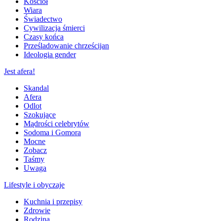
Kościół
Wiara
Świadectwo
Cywilizacja śmierci
Czasy końca
Prześladowanie chrześcijan
Ideologia gender
Jest afera!
Skandal
Afera
Odlot
Szokujące
Mądrości celebrytów
Sodoma i Gomora
Mocne
Zobacz
Taśmy
Uwaga
Lifestyle i obyczaje
Kuchnia i przepisy
Zdrowie
Rodzina