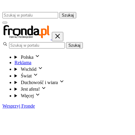
Szukaj
Szukaj
Polska
Reklama
Wschód
Świat
Duchowość i wiara
Jest afera!
Więcej
Wesprzyj Frondę