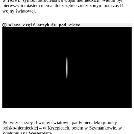
w 1939 r., symbol okrucieństwa wojsk niemieckich. Wieluń był
pierwszym miastem niemal doszczętnie zniszczonym podczas II
wojny światowej.
Dalsza część artykułu pod video
Play
Pierwsze strzały II wojny światowej padły niedaleko granicy
polsko-niemieckiej – w Krzepicach, potem w Szymankowie, w
Wieluniu i na Westerplatte.