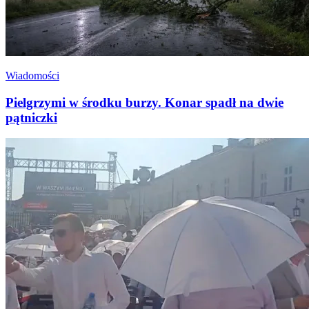
Wiadomości
Pielgrzymi w środku burzy. Konar spadł na dwie
pątniczki