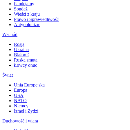
Pamiętamy
Sondaż
Wieści z kraju
Prawo i Sprawiedliwość
Antypolonizm
Wschód
Rosja
Ukraina
Białoruś
Ruska smuta
Łowcy onuc
Świat
Unia Europejska
Europa
USA
NATO
Niemcy
Izrael i Żydzi
Duchowość i wiara