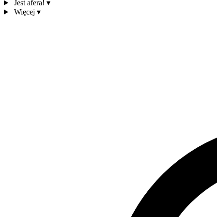
Jest afera!
▾
Więcej
▾