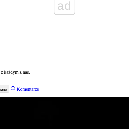
ad
 z każdym z nas.
Komentarze
wano