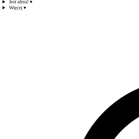
Jest afera!
▾
Więcej
▾