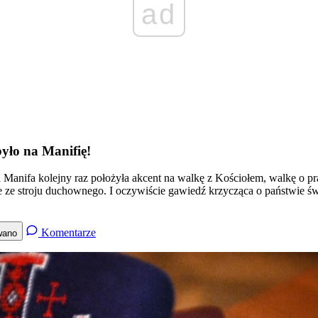
ad
było na Manifię!
a Manifa kolejny raz położyła akcent na walkę z Kościołem, walkę o pr
bie ze stroju duchownego. I oczywiście gawiedź krzycząca o państwie ś
Komentarze
wano