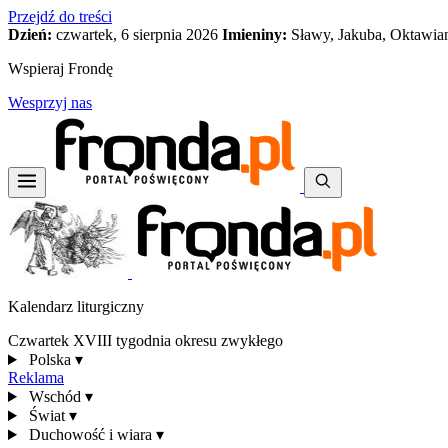
Przejdź do treści
Dzień:
czwartek, 6 sierpnia 2026
Imieniny:
Sławy, Jakuba, Oktawia
Wspieraj Frondę
Wesprzyj nas
Kalendarz liturgiczny
Czwartek XVIII tygodnia okresu zwykłego
Polska
▾
Reklama
Wschód
▾
Świat
▾
Duchowość i wiara
▾