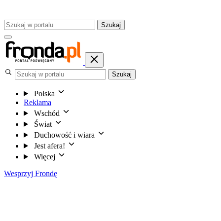
Szukaj
Szukaj
Polska
Reklama
Wschód
Świat
Duchowość i wiara
Jest afera!
Więcej
Wesprzyj Frondę