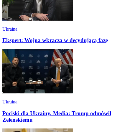
Ukraina
Ekspert: Wojna wkracza w decydującą fazę
Ukraina
Pociski dla Ukrainy. Media: Trump odmówił
Zełenskiemu