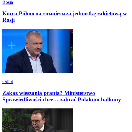
Rosja
Korea Północna rozmieszcza jednostkę rakietową w
Rosji
Odlot
Zakaz wieszania prania? Ministerstwo
Sprawiedliwości chce… zabrać Polakom balkony