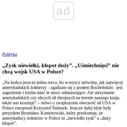
ad
Polityka
„Zysk niewielki, kłopot duży”. „Uśmiechnięci” nie
chcą wojsk USA w Polsce?
„Na końcu jeszcze jedna rzecz, bo wszyscy mówimy, jak najwięcej
amerykańskich żołnierzy - zgadzam się z posłem Bocheńskim - jest
zagrożenie i trzeba mieć te moce odstraszające. Ale utrzymanie
amerykańskich czy obcych sił zbrojnych na terenie naszego kraju,
także nas kosztuje” – mówi o zwiększeniu obecność sił USA w
Polsce europoseł Krzysztof Śmiszek. Jeszcze dalej idzie były
prezydent Bronisław Komorowski, który przekonuje, że
amerykańscy żołnierze w Polsce to „niewielki zysk” a „duży
kłopot”.