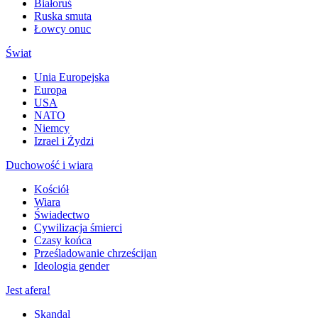
Białoruś
Ruska smuta
Łowcy onuc
Świat
Unia Europejska
Europa
USA
NATO
Niemcy
Izrael i Żydzi
Duchowość i wiara
Kościół
Wiara
Świadectwo
Cywilizacja śmierci
Czasy końca
Prześladowanie chrześcijan
Ideologia gender
Jest afera!
Skandal