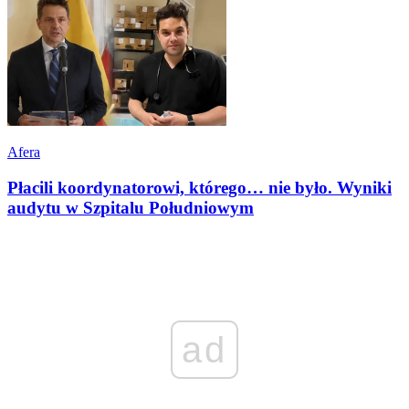
Afera
Płacili koordynatorowi, którego… nie było. Wyniki
audytu w Szpitalu Południowym
ad