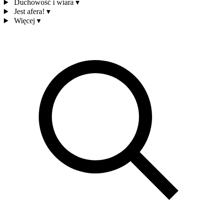
Duchowość i wiara
▾
Jest afera!
▾
Więcej
▾