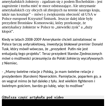
amerykańskich żołnierzy - zgadzam się z posłem Bocheńskim - jest
zagrożenie i trzeba mieć te moce odstraszające. Ale utrzymanie
amerykańskich czy obcych sił zbrojnych na terenie naszego kraju,
także nas kosztuje” – mówi o zwiększeniu obecność sił USA w
Polsce europoseł Krzysztof Śmiszek. Jeszcze dalej idzie były
prezydent Bronisław Komorowski, który przekonuje, że
amerykańscy żołnierze w Polsce to „niewielki zysk” a „duży
kłopot”.
Kiedy w latach 2008-2009 Amerykanie chcieli zainstalować w
Polsce tarczę antyrakietową, inwestycję blokował premier Donald
Tusk, który mówił wówczas, że „prezydent Putin nie jest
entuzjastą tego projektu”. Teraz prezydent Stanów Zjednoczonych
mówi o możliwości przesunięcia do Polski żołnierzy wycofywanych
z Niemiec.
- „Mamy świetne relacje z Polską, ja mam świetne relacje z
prezydentem (Karolem) Nawrockim. Pamiętacie, poparłem go, a
on wygrał mimo że był daleko z tyłu. Jest wielkim fighterem i
świetnym gościem, bardzo go lubię, więc to możliwe”
Dalsza część artykułu pod video