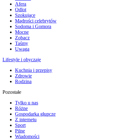
Afera
Odlot
Szokujące
Mądrości celebrytów
Sodoma i Gomora
Mocne
Zobacz
Taśmy
Uwaga
Lifestyle i obyczaje
Kuchnia i przepisy
Zdrowie
Rodzina
Pozostałe
Tylko u nas
Różne
Gospodarka głupcze
Z internetu
Sport
Pilne
Wiadomości