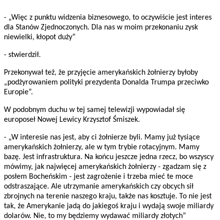
- „Więc z punktu widzenia biznesowego, to oczywiście jest interes
dla Stanów Zjednoczonych. Dla nas w moim przekonaniu zysk
niewielki, kłopot duży”
- stwierdził.
Przekonywał też, że przyjęcie amerykańskich żołnierzy byłoby
„podżyrowaniem polityki prezydenta Donalda Trumpa przeciwko
Europie”.
W podobnym duchu w tej samej telewizji wypowiadał się
europoseł Nowej Lewicy Krzysztof Śmiszek.
- „W interesie nas jest, aby ci żołnierze byli. Mamy już tysiące
amerykańskich żołnierzy, ale w tym trybie rotacyjnym. Mamy
bazę. Jest infrastruktura. Na końcu jeszcze jedna rzecz, bo wszyscy
mówimy, jak najwięcej amerykańskich żołnierzy - zgadzam się z
posłem Bocheńskim - jest zagrożenie i trzeba mieć te moce
odstraszające. Ale utrzymanie amerykańskich czy obcych sił
zbrojnych na terenie naszego kraju, także nas kosztuje. To nie jest
tak, że Amerykanie jadą do jakiegoś kraju i wydają swoje miliardy
dolarów. Nie, to my będziemy wydawać miliardy złotych”