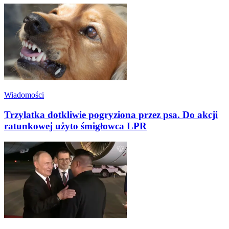
Wiadomości
Trzylatka dotkliwie pogryziona przez psa. Do akcji
ratunkowej użyto śmigłowca LPR