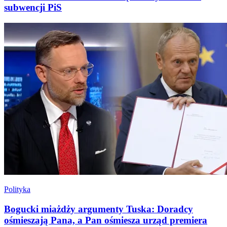
subwencji PiS
Polityka
Bogucki miażdży argumenty Tuska: Doradcy
ośmieszają Pana, a Pan ośmiesza urząd premiera