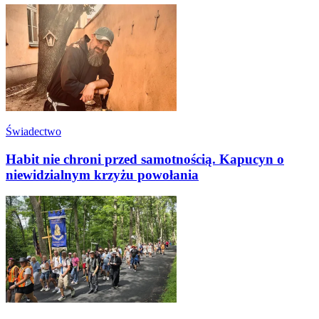
Świadectwo
Habit nie chroni przed samotnością. Kapucyn o
niewidzialnym krzyżu powołania