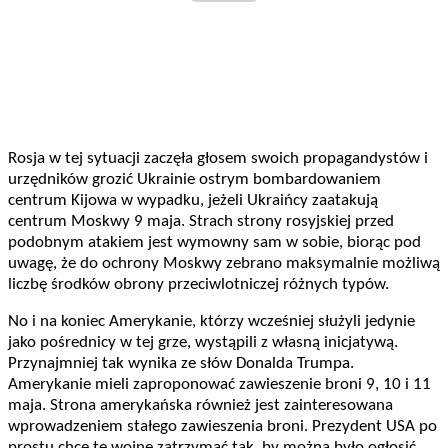
Rosja w tej sytuacji zaczęła głosem swoich propagandystów i
urzędników grozić Ukrainie ostrym bombardowaniem
centrum Kijowa w wypadku, jeżeli Ukraińcy zaatakują
centrum Moskwy 9 maja. Strach strony rosyjskiej przed
podobnym atakiem jest wymowny sam w sobie, biorąc pod
uwagę, że do ochrony Moskwy zebrano maksymalnie możliwą
liczbę środków obrony przeciwlotniczej różnych typów.
No i na koniec Amerykanie, którzy wcześniej służyli jedynie
jako pośrednicy w tej grze, wystąpili z własną inicjatywą.
Przynajmniej tak wynika ze słów Donalda Trumpa.
Amerykanie mieli zaproponować zawieszenie broni 9, 10 i 11
maja. Strona amerykańska również jest zainteresowana
wprowadzeniem stałego zawieszenia broni. Prezydent USA po
prostu chce tę wojnę zatrzymać tak, by można było ogłosić