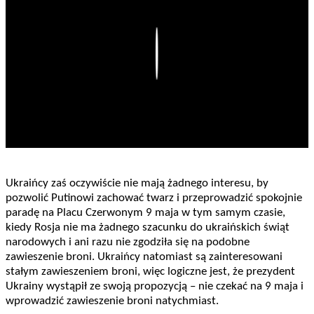
Play
Ukraińcy zaś oczywiście nie mają żadnego interesu, by
pozwolić Putinowi zachować twarz i przeprowadzić spokojnie
paradę na Placu Czerwonym 9 maja w tym samym czasie,
kiedy Rosja nie ma żadnego szacunku do ukraińskich świąt
narodowych i ani razu nie zgodziła się na podobne
zawieszenie broni. Ukraińcy natomiast są zainteresowani
stałym zawieszeniem broni, więc logiczne jest, że prezydent
Ukrainy wystąpił ze swoją propozycją – nie czekać na 9 maja i
wprowadzić zawieszenie broni natychmiast.