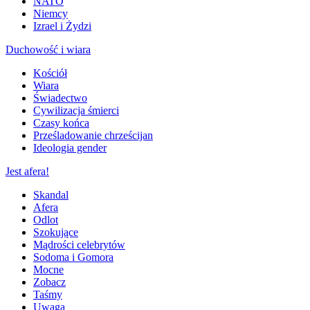
NATO
Niemcy
Izrael i Żydzi
Duchowość i wiara
Kościół
Wiara
Świadectwo
Cywilizacja śmierci
Czasy końca
Prześladowanie chrześcijan
Ideologia gender
Jest afera!
Skandal
Afera
Odlot
Szokujące
Mądrości celebrytów
Sodoma i Gomora
Mocne
Zobacz
Taśmy
Uwaga