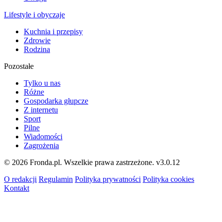
Lifestyle i obyczaje
Kuchnia i przepisy
Zdrowie
Rodzina
Pozostałe
Tylko u nas
Różne
Gospodarka głupcze
Z internetu
Sport
Pilne
Wiadomości
Zagrożenia
© 2026 Fronda.pl. Wszelkie prawa zastrzeżone.
v3.0.12
O redakcji
Regulamin
Polityka prywatności
Polityka cookies
Kontakt