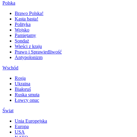
Polska
Brawo Polska!
Kasta basta!
Polityka
Wojsko
Pamiętamy
Sondaż
Wieści z kraju
Prawo i Sprawiedliwość
Antypolonizm
Wschód
Rosja
Ukraina
Białoruś
Ruska smuta
Łowcy onuc
Świat
Unia Europejska
Europa
USA