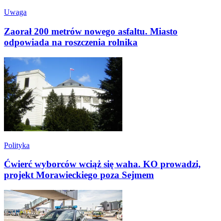
Uwaga
Zaorał 200 metrów nowego asfaltu. Miasto
odpowiada na roszczenia rolnika
Polityka
Ćwierć wyborców wciąż się waha. KO prowadzi,
projekt Morawieckiego poza Sejmem