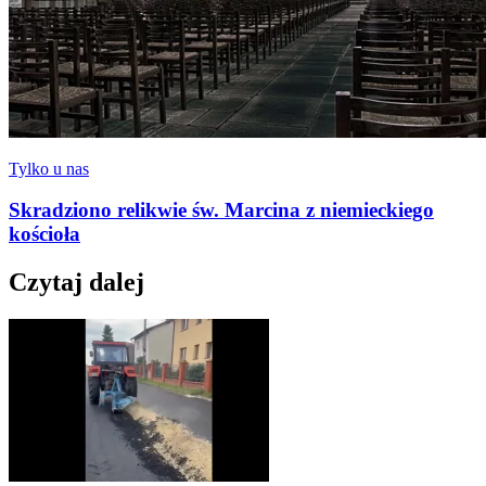
Tylko u nas
Skradziono relikwie św. Marcina z niemieckiego
kościoła
Czytaj dalej