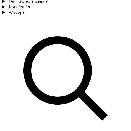
Duchowość i wiara
▾
Jest afera!
▾
Więcej
▾