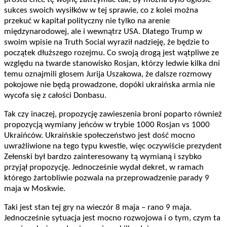
sukces swoich wysiłków w tej sprawie, co z kolei można
przekuć w kapitał polityczny nie tylko na arenie
międzynarodowej, ale i wewnątrz USA. Dlatego Trump w
swoim wpisie na Truth Social wyraził nadzieję, że będzie to
początek dłuższego rozejmu. Co swoją drogą jest wątpliwe ze
względu na twarde stanowisko Rosjan, którzy ledwie kilka dni
temu oznajmili głosem Jurija Uszakowa, że dalsze rozmowy
pokojowe nie będą prowadzone, dopóki ukraińska armia nie
wycofa się z całości Donbasu.
Tak czy inaczej, propozycję zawieszenia broni poparto również
propozycją wymiany jeńców w trybie 1000 Rosjan vs 1000
Ukraińców. Ukraińskie społeczeństwo jest dość mocno
uwrażliwione na tego typu kwestie, więc oczywiście prezydent
Zełenski był bardzo zainteresowany tą wymianą i szybko
przyjął propozycję. Jednocześnie wydał dekret, w ramach
którego żartobliwie pozwala na przeprowadzenie parady 9
maja w Moskwie.
Taki jest stan tej gry na wieczór 8 maja – rano 9 maja.
Jednocześnie sytuacja jest mocno rozwojowa i o tym, czym ta