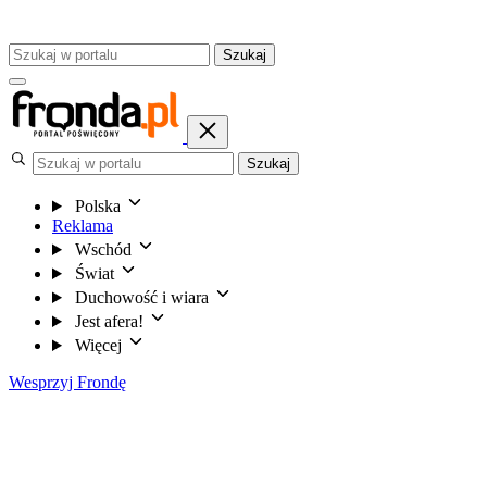
Szukaj
Szukaj
Polska
Reklama
Wschód
Świat
Duchowość i wiara
Jest afera!
Więcej
Wesprzyj Frondę