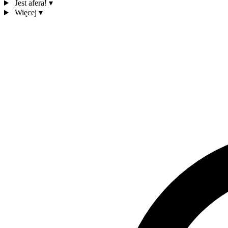
Jest afera!
▾
Więcej
▾