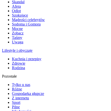
Skandal
Afera
Odlot
Szokujące
Mądrości celebrytów
Sodoma i Gomora
Mocne
Zobacz
Taśmy
Uwaga
Lifestyle i obyczaje
Kuchnia i przepisy
Zdrowie
Rodzina
Pozostałe
Tylko u nas
Różne
Gospodarka głupcze
Z internetu
Sport
Pilne