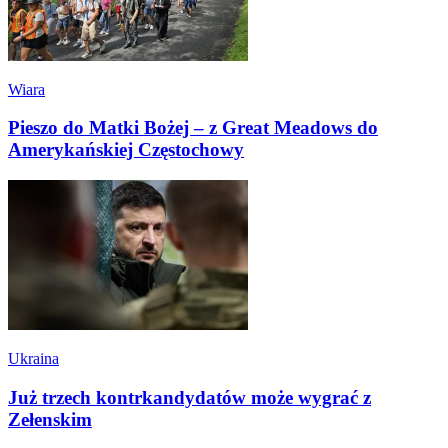
Wiara
Pieszo do Matki Bożej – z Great Meadows do
Amerykańskiej Częstochowy
Ukraina
Już trzech kontrkandydatów może wygrać z
Zełenskim