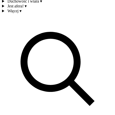
Duchowość i wiara
▾
Jest afera!
▾
Więcej
▾