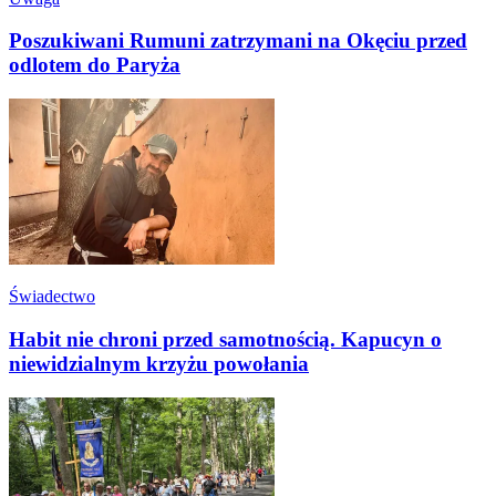
Poszukiwani Rumuni zatrzymani na Okęciu przed
odlotem do Paryża
Świadectwo
Habit nie chroni przed samotnością. Kapucyn o
niewidzialnym krzyżu powołania