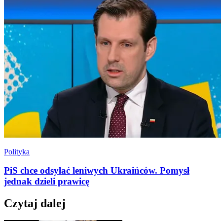
Polityka
PiS chce odsyłać leniwych Ukraińców. Pomysł
jednak dzieli prawicę
Czytaj dalej