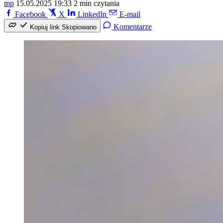
mp
15.05.2025 19:33
2 min czytania
Facebook
X
LinkedIn
E-mail
Komentarze
Kopiuj link
Skopiowano