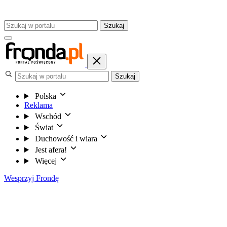
Szukaj
Szukaj
Polska
Reklama
Wschód
Świat
Duchowość i wiara
Jest afera!
Więcej
Wesprzyj Frondę