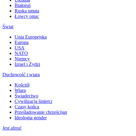
Białoruś
Ruska smuta
Łowcy onuc
Świat
Unia Europejska
Europa
USA
NATO
Niemcy
Izrael i Żydzi
Duchowość i wiara
Kościół
Wiara
Świadectwo
Cywilizacja śmierci
Czasy końca
Prześladowanie chrześcijan
Ideologia gender
Jest afera!