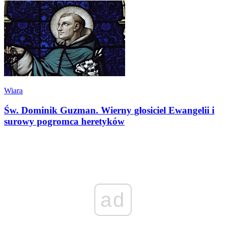
Wiara
Św. Dominik Guzman. Wierny głosiciel Ewangelii i
surowy pogromca heretyków
ad