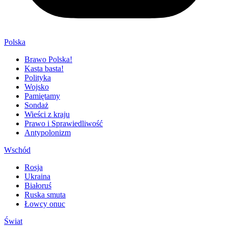
Polska
Brawo Polska!
Kasta basta!
Polityka
Wojsko
Pamiętamy
Sondaż
Wieści z kraju
Prawo i Sprawiedliwość
Antypolonizm
Wschód
Rosja
Ukraina
Białoruś
Ruska smuta
Łowcy onuc
Świat