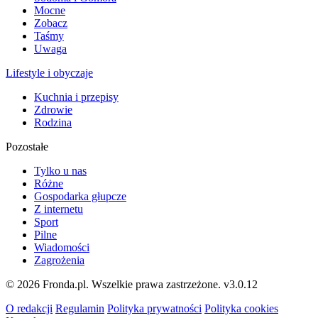
Mocne
Zobacz
Taśmy
Uwaga
Lifestyle i obyczaje
Kuchnia i przepisy
Zdrowie
Rodzina
Pozostałe
Tylko u nas
Różne
Gospodarka głupcze
Z internetu
Sport
Pilne
Wiadomości
Zagrożenia
© 2026 Fronda.pl. Wszelkie prawa zastrzeżone.
v3.0.12
O redakcji
Regulamin
Polityka prywatności
Polityka cookies