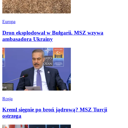
Europa
Dron eksplodował w Bułgarii. MSZ wzywa
ambasadora Ukrainy
Rosja
Kreml sięgnie po broń jądrową? MSZ Turcji
ostrzega