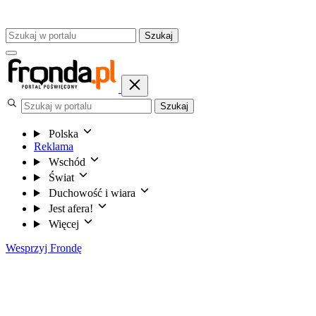
Szukaj
Szukaj
Polska
Reklama
Wschód
Świat
Duchowość i wiara
Jest afera!
Więcej
Wesprzyj Frondę