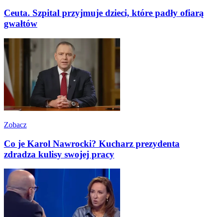
Ceuta. Szpital przyjmuje dzieci, które padły ofiarą
gwałtów
Zobacz
Co je Karol Nawrocki? Kucharz prezydenta
zdradza kulisy swojej pracy