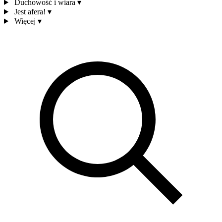
Duchowość i wiara
▾
Jest afera!
▾
Więcej
▾