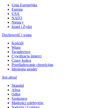
Unia Europejska
Europa
USA
NATO
Niemcy
Izrael i Żydzi
Duchowość i wiara
Kościół
Wiara
Świadectwo
Cywilizacja śmierci
Czasy końca
Prześladowanie chrześcijan
Ideologia gender
Jest afera!
Skandal
Afera
Odlot
Szokujące
Mądrości celebrytów
Sodoma i Gomora