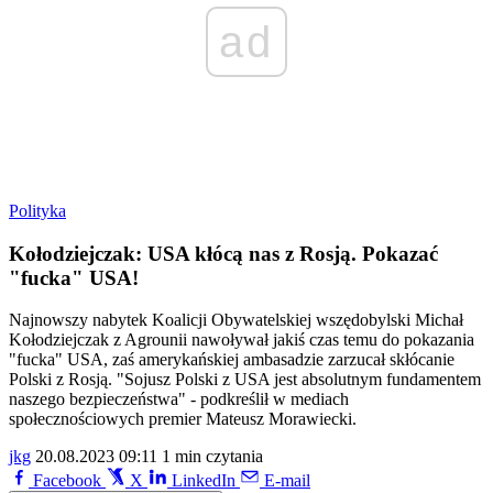
ad
Polityka
Kołodziejczak: USA kłócą nas z Rosją. Pokazać
"fucka" USA!
Najnowszy nabytek Koalicji Obywatelskiej wszędobylski Michał
Kołodziejczak z Agrounii nawoływał jakiś czas temu do pokazania
"fucka" USA, zaś amerykańskiej ambasadzie zarzucał skłócanie
Polski z Rosją. "Sojusz Polski z USA jest absolutnym fundamentem
naszego bezpieczeństwa" - podkreślił w mediach
społecznościowych premier Mateusz Morawiecki.
jkg
20.08.2023 09:11
1 min czytania
Facebook
X
LinkedIn
E-mail