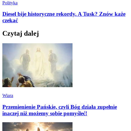
Polityka
Diesel bije historyczne rekordy. A Tusk? Znów każe
czekać
Czytaj dalej
Wiara
Przemienienie Pańskie, czyli Bóg działa zupełnie
inaczej niż możemy sobie pomyśleć!