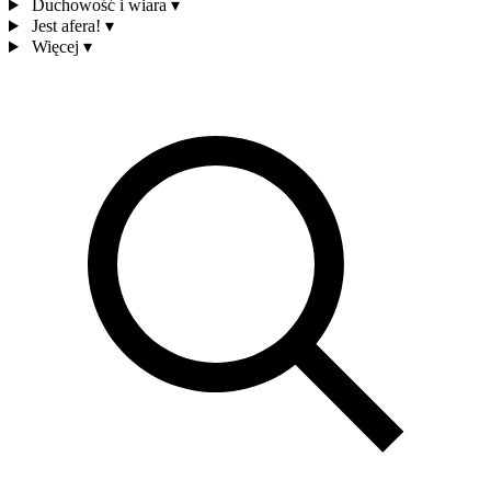
Duchowość i wiara
▾
Jest afera!
▾
Więcej
▾