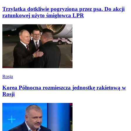
Trzylatka dotkliwie pogryziona przez psa. Do akcji
ratunkowej użyto śmigłowca LPR
Rosja
Korea Północna rozmieszcza jednostkę rakietową w
Rosji