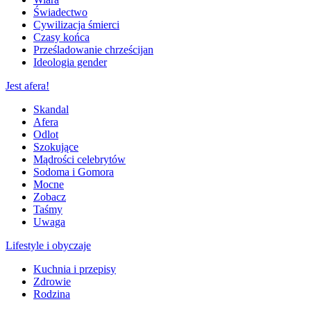
Świadectwo
Cywilizacja śmierci
Czasy końca
Prześladowanie chrześcijan
Ideologia gender
Jest afera!
Skandal
Afera
Odlot
Szokujące
Mądrości celebrytów
Sodoma i Gomora
Mocne
Zobacz
Taśmy
Uwaga
Lifestyle i obyczaje
Kuchnia i przepisy
Zdrowie
Rodzina