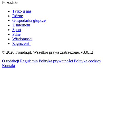
Pozostałe
Tylko u nas
Różne
Gospodarka głupcze
Z internetu
Sport
Pilne
Wiadomości
Zagrożenia
© 2026 Fronda.pl. Wszelkie prawa zastrzeżone.
v3.0.12
O redakcji
Regulamin
Polityka prywatności
Polityka cookies
Kontakt