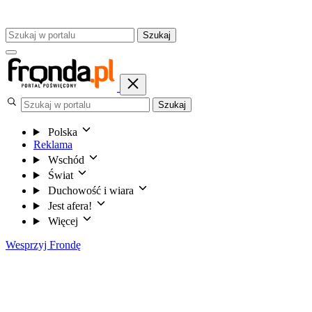
Szukaj
Szukaj
Polska
Reklama
Wschód
Świat
Duchowość i wiara
Jest afera!
Więcej
Wesprzyj Frondę