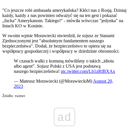
"Co jeszcze robi ambasada amerykańska? Kłóci nas z Rosją. Dzisiaj
każdy, każdy z nas powinien odważyć się na ten gest i pokazać
„fucka” Amerykanom. Takiego!" - mówiła wówczas "jedynka" na
listach KO w Koninie.
W swoim wpisie Morawiecki stwierdził, że sojusz ze Stanami
Zjednoczonymi jest "absolutnym fundamentem naszego
bezpieczeństwa". Dodał, że bezpieczeństwo to opiera się na
współpracy gospodarczej i współpracy w dziedzinie obronności.
W czasach walki z komuną mówiliśmy o takich „idiota
albo agent”. Sojusz Polski z USA jest podstawą
naszego bezpieczeństwa!
pic.twitter.com/Lb1zRfBXAx
— Mateusz Morawiecki (@MorawieckiM)
August 20,
2023
Źródło: twitter
ad