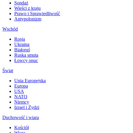
Sondaż
Wieści z kraju
Prawo i Sprawiedliwość
Antypolonizm
Wschód
Rosja
Ukraina
Białoruś
Ruska smuta
Łowcy onuc
Świat
Unia Europejska
Europa
USA
NATO
Niemcy
Izrael i Żydzi
Duchowość i wiara
Kościół
Wiara