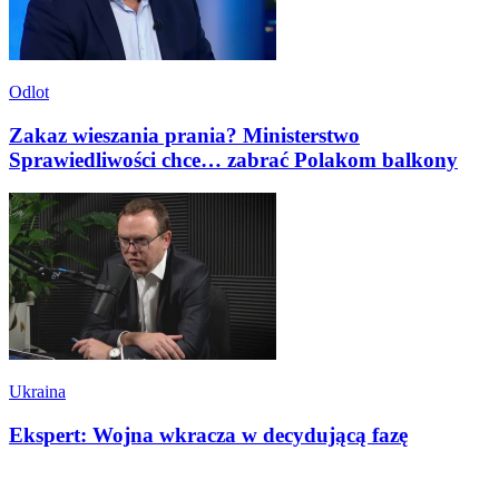
Odlot
Zakaz wieszania prania? Ministerstwo
Sprawiedliwości chce… zabrać Polakom balkony
Ukraina
Ekspert: Wojna wkracza w decydującą fazę