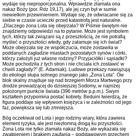
wydaje się nieproporcjonalna. Wprawdzie złamała ona
nakaz Boży (por. Rdz 19,17), ale jej czyn był w sumie
niewielkim przewinieniem. Wydaje się, że odwracanie się za
siebie w czasie ucieczki przed katastrofą jest naturalne.
„Dlaczego żona Lota się obejrzała? W Piśmie świętym nie
znajdziemy odpowiedzi na to pytanie. Może jest symbolem
tych, którzy tak związani są z przeszłością, że nie potrafią
myśleć o przyszłości wtedy, gdy załamuje się ich świat?
Może obejrzała się ze współczucia, może zostawiła w
poddanych zagładzie miastach pozostałych synów i córki,
którzy założyli już własne rodziny? Przyjaciółki i sąsiadki?
Może pochodziła z tych stron i nie chciała ich zostawić w
chwili zagłady?” (E. Adamiak). Ludowe przekazy nawiązują
do etiologii słupa solnego znanego jako „Żona Lota”. Ów
blok skalny znajduje się nad brzegiem Morza Martwego przy
drodze prowadzącej do dzisiejszej Sodomy, w najniżej
położonym punkcie świata (396 metrów p.p.m.). Swym
kształtem przypomina postać kobiety. Beduini twierdzą, że
figura poddaje się wpływom księżyca i w zależności od jego
faz, powiększa się lub zmniejsza.
Bóg oczekiwał od Lota i jego rodziny wiary, która zawiera
element ryzyka, ale jest niezłomną drogą ku przyszłości.
Żona Lota nie tylko złamała nakaz Boży, ale wykazała się
zwątpieniem i brakiem zaufania – podstawowym grzechem