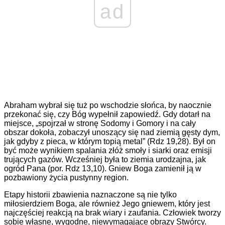
ad
Abraham wybrał się tuż po wschodzie słońca, by naocznie
przekonać się, czy Bóg wypełnił zapowiedź. Gdy dotarł na
miejsce, „spojrzał w stronę Sodomy i Gomory i na cały
obszar dokoła, zobaczył unoszący się nad ziemią gęsty dym,
jak gdyby z pieca, w którym topią metal” (Rdz 19,28). Był on
być może wynikiem spalania złóż smoły i siarki oraz emisji
trujących gazów. Wcześniej była to ziemia urodzajna, jak
ogród Pana (por. Rdz 13,10). Gniew Boga zamienił ją w
pozbawiony życia pustynny region.
Etapy historii zbawienia naznaczone są nie tylko
miłosierdziem Boga, ale również Jego gniewem, który jest
najczęściej reakcją na brak wiary i zaufania. Człowiek tworzy
sobie własne, wygodne, niewymagające obrazy Stwórcy.