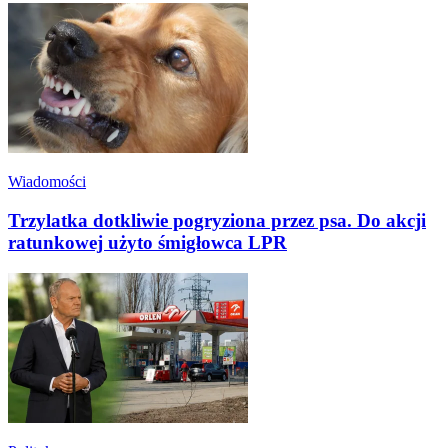
Wiadomości
Trzylatka dotkliwie pogryziona przez psa. Do akcji
ratunkowej użyto śmigłowca LPR