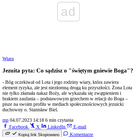
ad
Wiara
Jezuita pyta: Co sądzisz o "świętym gniewie Boga"?
- Bóg oczekiwał od Lota i jego rodziny wiary, która zawiera
element ryzyka, ale jest niezłomną drogą ku przyszłości. Żona Lota
nie tylko złamała nakaz Boży, ale wykazała się zwątpieniem i
brakiem zaufania – podstawowym grzechem w relacji do Boga –
pisze na swoim profilu w mediach społecznościowych jezuicki
duchowny o. Stanisław Biel.
mp
04.07.2023 14:18
6 min czytania
Facebook
X
LinkedIn
E-mail
Komentarze
Kopiuj link
Skopiowano