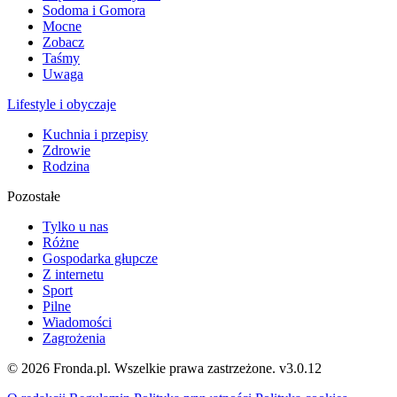
Sodoma i Gomora
Mocne
Zobacz
Taśmy
Uwaga
Lifestyle i obyczaje
Kuchnia i przepisy
Zdrowie
Rodzina
Pozostałe
Tylko u nas
Różne
Gospodarka głupcze
Z internetu
Sport
Pilne
Wiadomości
Zagrożenia
© 2026 Fronda.pl. Wszelkie prawa zastrzeżone.
v3.0.12