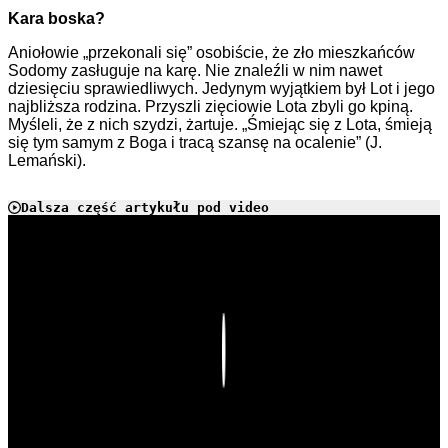
Kara boska?
Aniołowie „przekonali się” osobiście, że zło mieszkańców
Sodomy zasługuje na karę. Nie znaleźli w nim nawet
dziesięciu sprawiedliwych. Jedynym wyjątkiem był Lot i jego
najbliższa rodzina. Przyszli zięciowie Lota zbyli go kpiną.
Myśleli, że z nich szydzi, żartuje. „Śmiejąc się z Lota, śmieją
się tym samym z Boga i tracą szansę na ocalenie” (J.
Lemański).
Dalsza część artykułu pod video
Play