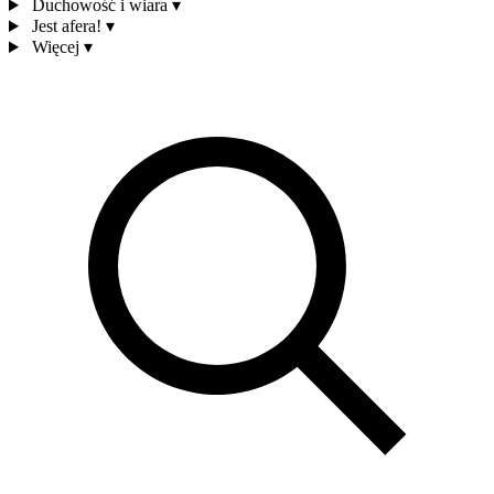
Duchowość i wiara
▾
Jest afera!
▾
Więcej
▾