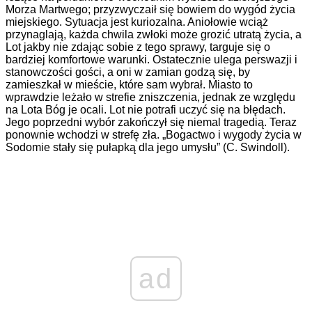
Morza Martwego; przyzwyczaił się bowiem do wygód życia
miejskiego. Sytuacja jest kuriozalna. Aniołowie wciąż
przynaglają, każda chwila zwłoki może grozić utratą życia, a
Lot jakby nie zdając sobie z tego sprawy, targuje się o
bardziej komfortowe warunki. Ostatecznie ulega perswazji i
stanowczości gości, a oni w zamian godzą się, by
zamieszkał w mieście, które sam wybrał. Miasto to
wprawdzie leżało w strefie zniszczenia, jednak ze względu
na Lota Bóg je ocali. Lot nie potrafi uczyć się na błędach.
Jego poprzedni wybór zakończył się niemal tragedią. Teraz
ponownie wchodzi w strefę zła. „Bogactwo i wygody życia w
Sodomie stały się pułapką dla jego umysłu” (C. Swindoll).
ad