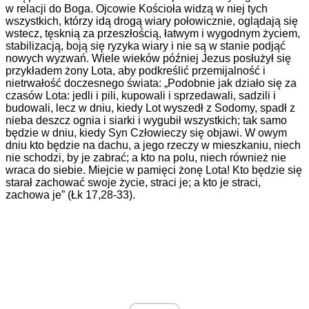
w relacji do Boga. Ojcowie Kościoła widzą w niej tych
wszystkich, którzy idą drogą wiary połowicznie, oglądają się
wstecz, tęsknią za przeszłością, łatwym i wygodnym życiem,
stabilizacją, boją się ryzyka wiary i nie są w stanie podjąć
nowych wyzwań. Wiele wieków później Jezus posłużył się
przykładem żony Lota, aby podkreślić przemijalność i
nietrwałość doczesnego świata: „Podobnie jak działo się za
czasów Lota: jedli i pili, kupowali i sprzedawali, sadzili i
budowali, lecz w dniu, kiedy Lot wyszedł z Sodomy, spadł z
nieba deszcz ognia i siarki i wygubił wszystkich; tak samo
będzie w dniu, kiedy Syn Człowieczy się objawi. W owym
dniu kto będzie na dachu, a jego rzeczy w mieszkaniu, niech
nie schodzi, by je zabrać; a kto na polu, niech również nie
wraca do siebie. Miejcie w pamięci żonę Lota! Kto będzie się
starał zachować swoje życie, straci je; a kto je straci,
zachowa je” (Łk 17,28-33).