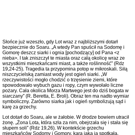
Słońce już wzeszło, gdy Lot wraz z najbliższymi dotarł
bezpiecznie do Soaru. „A wtedy Pan spuścił na Sodomę i
Gomorę deszcz siarki i ognia [pochodzący] od Pana <z
nieba>. I tak zniszczył te miasta oraz całą okolicę wraz ze
wszystkimi mieszkańcami miast, a także roślinność” (Rdz
19,24-25). Tragedia ta przypomina potop w mikroskali. Siłą
niszczycielską zamiast wody jest ogień siarki. „W
rzeczywistości mogło chodzić o trzęsienie ziemi, które
spowodowało wybuch gazu i ropy, czym wywołało liczne
pożary. Cała okolica Morza Martwego jest do dziś bogata w
siarczany” (R. Beretta, E. Broli). Obraz ten ma nadto wymiar
symboliczny. Zarówno siarka jak i ogień symbolizują sąd i
karę za grzechy.
Lot dotarł do Soaru, ale w żałobie. W drodze bowiem utracił
żonę. „Żona Lota, która szła za nim, obejrzała się i stała się
słupem soli” (Rdz 19,26). W kontekście grzechu
mieszkańców Sodomy i Gomory, kara jaka ją spotkała,