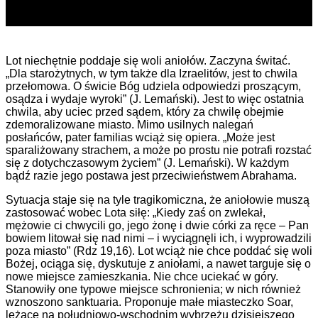
Lot niechętnie poddaje się woli aniołów. Zaczyna świtać.
„Dla starożytnych, w tym także dla Izraelitów, jest to chwila
przełomowa. O świcie Bóg udziela odpowiedzi proszącym,
osądza i wydaje wyroki” (J. Lemański). Jest to więc ostatnia
chwila, aby uciec przed sądem, który za chwilę obejmie
zdemoralizowane miasto. Mimo usilnych nalegań
posłańców, pater familias wciąż się opiera. „Może jest
sparaliżowany strachem, a może po prostu nie potrafi rozstać
się z dotychczasowym życiem” (J. Lemański). W każdym
bądź razie jego postawa jest przeciwieństwem Abrahama.
Sytuacja staje się na tyle tragikomiczna, że aniołowie muszą
zastosować wobec Lota siłę: „Kiedy zaś on zwlekał,
mężowie ci chwycili go, jego żonę i dwie córki za ręce – Pan
bowiem litował się nad nimi – i wyciągnęli ich, i wyprowadzili
poza miasto” (Rdz 19,16). Lot wciąż nie chce poddać się woli
Bożej, ociąga się, dyskutuje z aniołami, a nawet targuje się o
nowe miejsce zamieszkania. Nie chce uciekać w góry.
Stanowiły one typowe miejsce schronienia; w nich również
wznoszono sanktuaria. Proponuje małe miasteczko Soar,
leżące na południowo-wschodnim wybrzeżu dzisiejszego