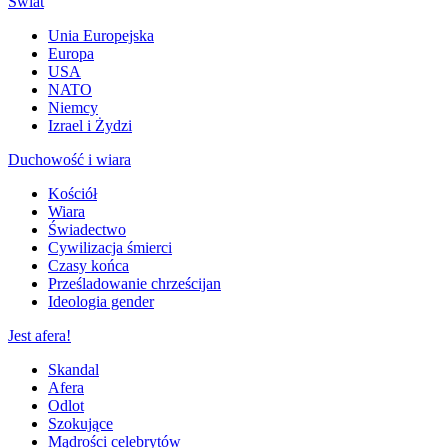
Świat
Unia Europejska
Europa
USA
NATO
Niemcy
Izrael i Żydzi
Duchowość i wiara
Kościół
Wiara
Świadectwo
Cywilizacja śmierci
Czasy końca
Prześladowanie chrześcijan
Ideologia gender
Jest afera!
Skandal
Afera
Odlot
Szokujące
Mądrości celebrytów