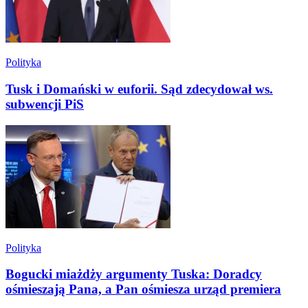
Polityka
Tusk i Domański w euforii. Sąd zdecydował ws.
subwencji PiS
Polityka
Bogucki miażdży argumenty Tuska: Doradcy
ośmieszają Pana, a Pan ośmiesza urząd premiera