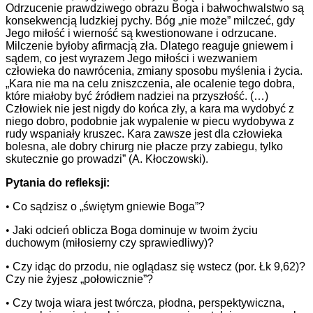
Odrzucenie prawdziwego obrazu Boga i bałwochwalstwo są
konsekwencją ludzkiej pychy. Bóg „nie może” milczeć, gdy
Jego miłość i wierność są kwestionowane i odrzucane.
Milczenie byłoby afirmacją zła. Dlatego reaguje gniewem i
sądem, co jest wyrazem Jego miłości i wezwaniem
człowieka do nawrócenia, zmiany sposobu myślenia i życia.
„Kara nie ma na celu zniszczenia, ale ocalenie tego dobra,
które miałoby być źródłem nadziei na przyszłość. (…)
Człowiek nie jest nigdy do końca zły, a kara ma wydobyć z
niego dobro, podobnie jak wypalenie w piecu wydobywa z
rudy wspaniały kruszec. Kara zawsze jest dla człowieka
bolesna, ale dobry chirurg nie płacze przy zabiegu, tylko
skutecznie go prowadzi” (A. Kłoczowski).
Pytania do refleksji:
•
Co sądzisz o „świętym gniewie Boga”?
•
Jaki odcień oblicza Boga dominuje w twoim życiu
duchowym (miłosierny czy sprawiedliwy)?
•
Czy idąc do przodu, nie oglądasz się wstecz (por. Łk 9,62)?
Czy nie żyjesz „połowicznie”?
•
Czy twoja wiara jest twórcza, płodna, perspektywiczna,