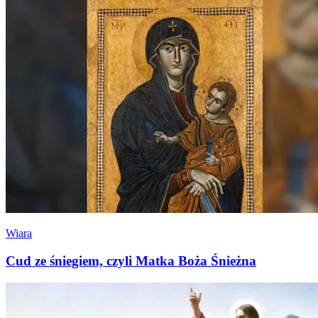
Wiara
Cud ze śniegiem, czyli Matka Boża Śnieżna