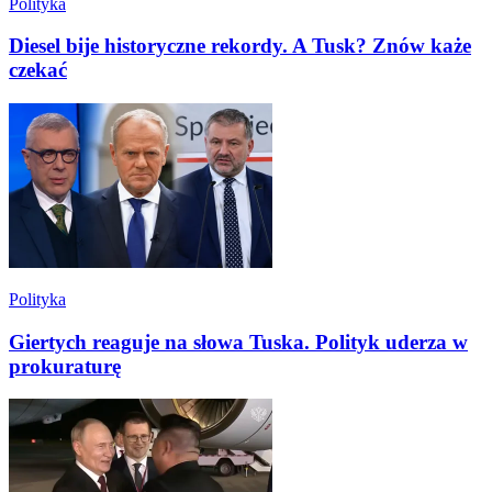
Polityka
Diesel bije historyczne rekordy. A Tusk? Znów każe
czekać
Polityka
Giertych reaguje na słowa Tuska. Polityk uderza w
prokuraturę