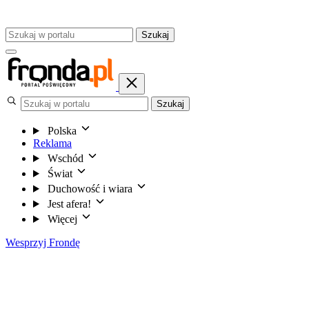
Szukaj
Szukaj
Polska
Reklama
Wschód
Świat
Duchowość i wiara
Jest afera!
Więcej
Wesprzyj Frondę