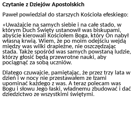
Czytanie z Dziejów Apostolskich
Paweł powiedział do starszych Kościoła efeskiego:
«Uważajcie na samych siebie i na całe stado, w
którym Duch Święty ustanowił was biskupami,
abyście kierowali Kościołem Boga, który On nabył
własną krwią. Wiem, że po moim odejściu wejdą
między was wilki drapieżne, nie oszczędzając
stada. Także spośród was samych powstaną ludzie,
którzy głosić będą przewrotne nauki, aby
pociągnąć za sobą uczniów.
Dlatego czuwajcie, pamiętając, że przez trzy lata w
dzień i w nocy nie przestawałem ze łzami
upominać każdego z was. A teraz polecam was
Bogu i słowu Jego łaski, władnemu zbudować i dać
dziedzictwo ze wszystkimi świętymi.