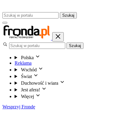
Szukaj
Szukaj
Polska
Reklama
Wschód
Świat
Duchowość i wiara
Jest afera!
Więcej
Wesprzyj Frondę