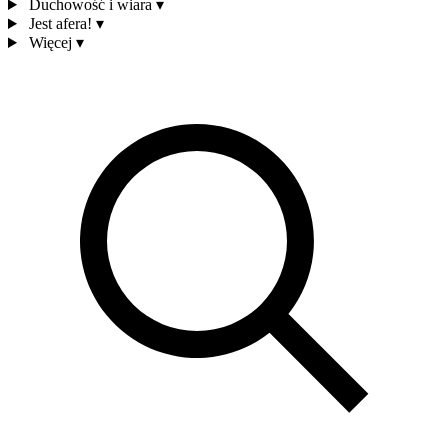
Duchowość i wiara
▾
Jest afera!
▾
Więcej
▾