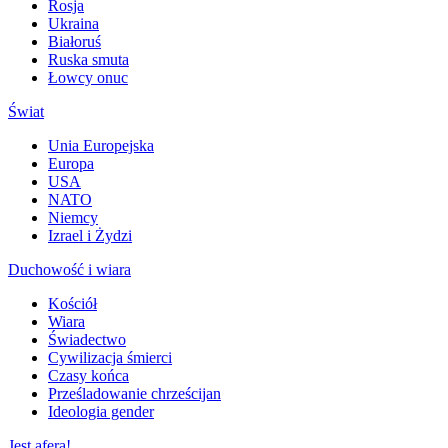
Rosja
Ukraina
Białoruś
Ruska smuta
Łowcy onuc
Świat
Unia Europejska
Europa
USA
NATO
Niemcy
Izrael i Żydzi
Duchowość i wiara
Kościół
Wiara
Świadectwo
Cywilizacja śmierci
Czasy końca
Prześladowanie chrześcijan
Ideologia gender
Jest afera!