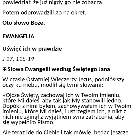
powiedział: że już nigdy go nie zobaczą.
Potem odprowadzili go na okręt.
Oto słowo Boże.
EWANGELIA
Uświęć ich w prawdzie
J 17, 11b-19
Słowa Ewangelii według Świętego Jana
✠
W czasie Ostatniej Wieczerzy Jezus, podniósłszy
oczy ku niebu, modlił się tymi słowami:
«Ojcze Święty, zachowaj ich w Twoim imieniu,
które Mi dałeś, aby tak jak My stanowili jedno.
Dopóki z nimi byłem, zachowywałem ich w Twoim
imieniu, które Mi dałeś, i ustrzegłem ich, a nikt z
nich nie zginął z wyjątkiem syna zatracenia, aby
się wypełniło Pismo.
Ale teraz idę do Ciebie i tak mówię, będąc jeszcze