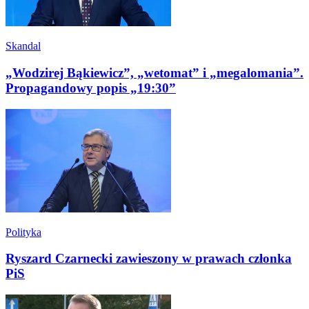
Skandal
„Wodzirej Bąkiewicz”, „wetomat” i „megalomania”.
Propagandowy popis „19:30”
Polityka
Ryszard Czarnecki zawieszony w prawach członka
PiS