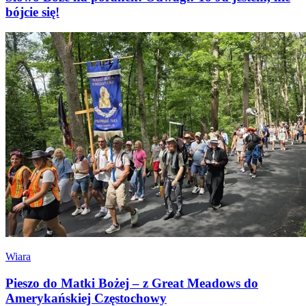
bójcie się!
Wiara
Pieszo do Matki Bożej – z Great Meadows do
Amerykańskiej Częstochowy