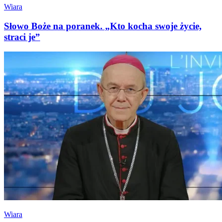
Wiara
Słowo Boże na poranek. „Kto kocha swoje życie,
straci je”
Wiara