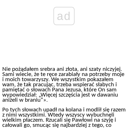
ad
Nie pożądałem srebra ani złota, ani szaty niczyjej.
Sami wiecie, że te ręce zarabiały na potrzeby moje
i moich towarzyszy. We wszystkim pokazałem
wam, że tak pracując, trzeba wspierać słabych i
pamiętać o słowach Pana Jezusa, które On sam
wypowiedział: „Więcej szczęścia jest w dawaniu
aniżeli w braniu”».
Po tych słowach upadł na kolana i modlił się razem
z nimi wszystkimi. Wtedy wszyscy wybuchnęli
wielkim płaczem. Rzucali się Pawłowi na szyję i
całowali go, smucąc się najbardziej z tego, co