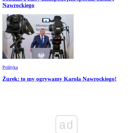
Nawrockiego
Polityka
Żurek: to my ogrywamy Karola Nawrockiego!
ad