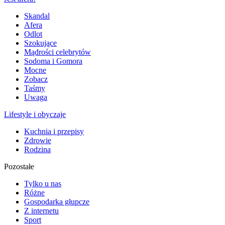
Skandal
Afera
Odlot
Szokujące
Mądrości celebrytów
Sodoma i Gomora
Mocne
Zobacz
Taśmy
Uwaga
Lifestyle i obyczaje
Kuchnia i przepisy
Zdrowie
Rodzina
Pozostałe
Tylko u nas
Różne
Gospodarka głupcze
Z internetu
Sport