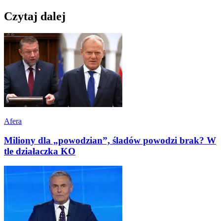
Czytaj dalej
Afera
Miliony dla „powodzian”, śladów powodzi brak? W
tle działaczka KO