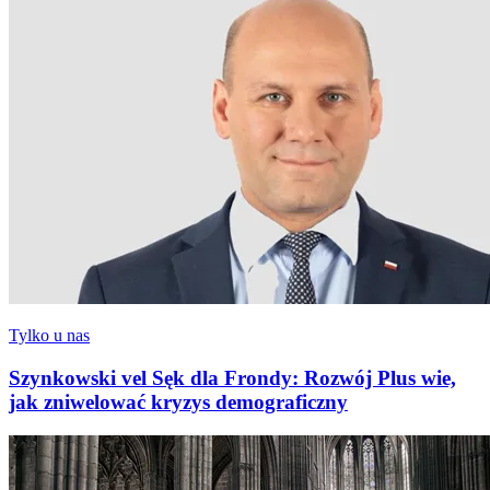
Tylko u nas
Szynkowski vel Sęk dla Frondy: Rozwój Plus wie,
jak zniwelować kryzys demograficzny