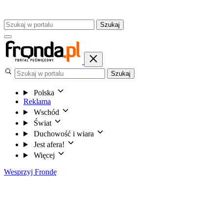
Szukaj
Szukaj
Polska
Reklama
Wschód
Świat
Duchowość i wiara
Jest afera!
Więcej
Wesprzyj Frondę