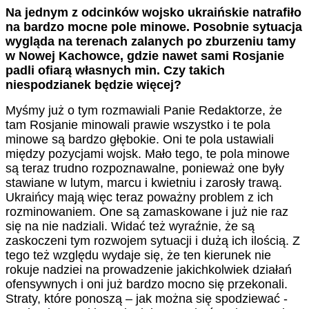
Na jednym z odcinków wojsko ukraińskie natrafiło
na bardzo mocne pole minowe. Posobnie sytuacja
wygląda na terenach zalanych po zburzeniu tamy
w Nowej Kachowce, gdzie nawet sami Rosjanie
padli ofiarą własnych min. Czy takich
niespodzianek będzie więcej?
Myśmy już o tym rozmawiali Panie Redaktorze, że
tam Rosjanie minowali prawie wszystko i te pola
minowe są bardzo głębokie. Oni te pola ustawiali
między pozycjami wojsk. Mało tego, te pola minowe
są teraz trudno rozpoznawalne, ponieważ one były
stawiane w lutym, marcu i kwietniu i zarosły trawą.
Ukraińcy mają więc teraz poważny problem z ich
rozminowaniem. One są zamaskowane i już nie raz
się na nie nadziali. Widać też wyraźnie, że są
zaskoczeni tym rozwojem sytuacji i dużą ich ilością. Z
tego też względu wydaje się, że ten kierunek nie
rokuje nadziei na prowadzenie jakichkolwiek działań
ofensywnych i oni już bardzo mocno się przekonali.
Straty, które ponoszą – jak można się spodziewać -