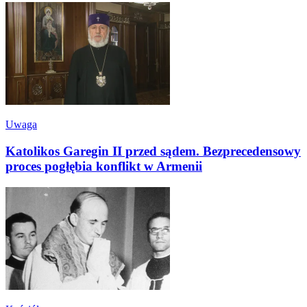
Uwaga
Katolikos Garegin II przed sądem. Bezprecedensowy
proces pogłębia konflikt w Armenii