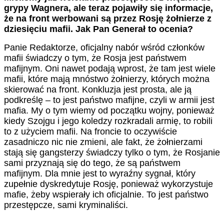
grypy Wagnera, ale teraz pojawiły się informacje,
że na front werbowani są przez Rosję żołnierze z
dziesięciu mafii. Jak Pan Generał to ocenia?
Panie Redaktorze, oficjalny nabór wśród członków
mafii świadczy o tym, że Rosja jest państwem
mafijnym. Oni nawet podają wprost, że tam jest wiele
mafii, które mają mnóstwo żołnierzy, których można
skierować na front. Konkluzja jest prosta, ale ją
podkreślę – to jest państwo mafijne, czyli w armii jest
mafia. My o tym wiemy od początku wojny, ponieważ
kiedy Szojgu i jego koledzy rozkradali armię, to robili
to z użyciem mafii. Na froncie to oczywiście
zasadniczo nic nie zmieni, ale fakt, że żołnierzami
stają się gangsterzy świadczy tylko o tym, że Rosjanie
sami przyznają się do tego, że są państwem
mafijnym. Dla mnie jest to wyraźny sygnał, który
zupełnie dyskredytuje Rosję, ponieważ wykorzystuje
mafie, żeby wspierały ich oficjalnie. To jest państwo
przestępcze, sami kryminaliści.