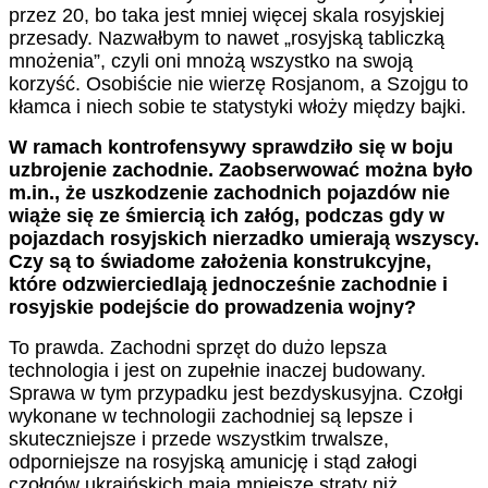
przez 20, bo taka jest mniej więcej skala rosyjskiej
przesady. Nazwałbym to nawet „rosyjską tabliczką
mnożenia”, czyli oni mnożą wszystko na swoją
korzyść. Osobiście nie wierzę Rosjanom, a Szojgu to
kłamca i niech sobie te statystyki włoży między bajki.
W ramach kontrofensywy sprawdziło się w boju
uzbrojenie zachodnie. Zaobserwować można było
m.in., że uszkodzenie zachodnich pojazdów nie
wiąże się ze śmiercią ich załóg, podczas gdy w
pojazdach rosyjskich nierzadko umierają wszyscy.
Czy są to świadome założenia konstrukcyjne,
które odzwierciedlają jednocześnie zachodnie i
rosyjskie podejście do prowadzenia wojny?
To prawda. Zachodni sprzęt do dużo lepsza
technologia i jest on zupełnie inaczej budowany.
Sprawa w tym przypadku jest bezdyskusyjna. Czołgi
wykonane w technologii zachodniej są lepsze i
skuteczniejsze i przede wszystkim trwalsze,
odporniejsze na rosyjską amunicję i stąd załogi
czołgów ukraińskich mają mniejsze straty niż