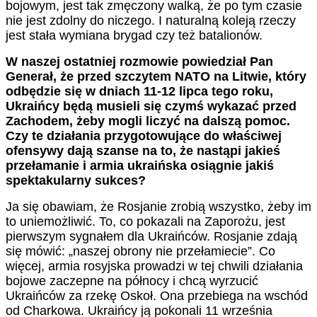
bojowym, jest tak zmęczony walką, że po tym czasie
nie jest zdolny do niczego. I naturalną koleją rzeczy
jest stała wymiana brygad czy też batalionów.
W naszej ostatniej rozmowie powiedział Pan
Generał, że przed szczytem NATO na Litwie, który
odbędzie się w dniach 11-12 lipca tego roku,
Ukraińcy będą musieli się czymś wykazać przed
Zachodem, żeby mogli liczyć na dalszą pomoc.
Czy te działania przygotowujące do właściwej
ofensywy dają szanse na to, że nastąpi jakieś
przełamanie i armia ukraińska osiągnie jakiś
spektakularny sukces?
Ja się obawiam, że Rosjanie zrobią wszystko, żeby im
to uniemożliwić. To, co pokazali na Zaporożu, jest
pierwszym sygnałem dla Ukraińców. Rosjanie zdają
się mówić: „naszej obrony nie przełamiecie”. Co
więcej, armia rosyjska prowadzi w tej chwili działania
bojowe zaczepne na północy i chcą wyrzucić
Ukraińców za rzekę Oskoł. Ona przebiega na wschód
od Charkowa. Ukraińcy ją pokonali 11 września