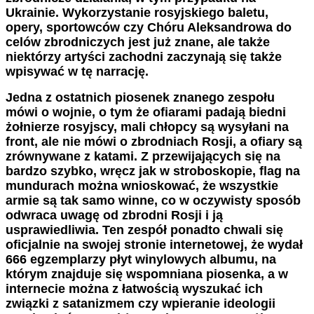
Ukrainie. Wykorzystanie rosyjskiego baletu,
opery, sportowców czy Chóru Aleksandrowa do
celów zbrodniczych jest już znane, ale także
niektórzy artyści zachodni zaczynają się także
wpisywać w tę narrację.
Jedna z ostatnich piosenek znanego zespołu
mówi o wojnie, o tym że ofiarami padają biedni
żołnierze rosyjscy, mali chłopcy są wysyłani na
front, ale nie mówi o zbrodniach Rosji, a ofiary są
zrównywane z katami. Z przewijających się na
bardzo szybko, wręcz jak w stroboskopie, flag na
mundurach można wnioskować, że wszystkie
armie są tak samo winne, co w oczywisty sposób
odwraca uwagę od zbrodni Rosji i ją
usprawiedliwia. Ten zespół ponadto chwali się
oficjalnie na swojej stronie internetowej, że wydał
666 egzemplarzy płyt winylowych albumu, na
którym znajduje się wspomniana piosenka, a w
internecie można z łatwością wyszukać ich
związki z satanizmem czy wpieranie ideologii