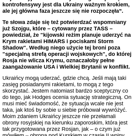
kontrofensywy jest dla Ukrainy ważnym krokiem,
ale jej główna faza jeszcze się nie rozpoczęła”.
Te słowa zdaje się też potwierdzać wspomniany
już Szojgu, które – cytowany przez TASS –
powiedział, że
"kijowski reżim planuje uderzyć na
Krym rakietami HIMARS i pociskami Storm
Shadow". Według niego użycie tej broni poza
"specjalną strefą operacji wojskowych", do której
Rosja nie wlicza Krymu, oznaczałoby pełne
zaangażowanie USA i Wielkiej Brytanii w konflikt.
Ukraińcy mogą uderzać, gdzie chcą. Jeśli mają taki
zasięg posiadanymi rakietami, to mogą z tego
skorzystać. Jestem natomiast bardzo sceptyczny co
do tego, jak Hodges ocenia sytuację strategiczną. On
musi mieć świadomość, że sytuacja wcale nie jest
taka, jak ktoś by sobie u siebie próbował wywróżyć.
Moim zdaniem Ukraińcy jeszcze nie przełamali
obrony rosyjskiej na kierunku zaporoskim, która jest
tak przygotowana przez Rosjan, jak – o czym już
mówiłem – obrona pod Kurskiem w czasie II wojny