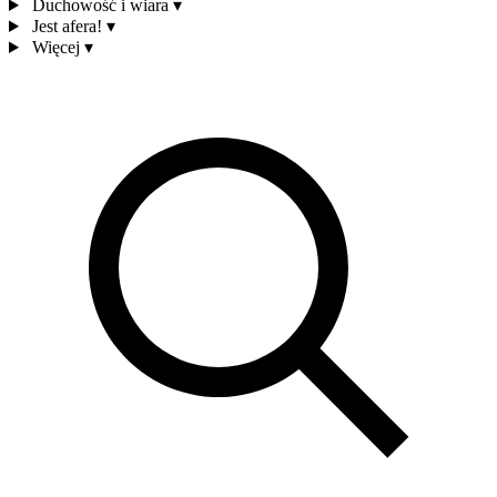
Duchowość i wiara
▾
Jest afera!
▾
Więcej
▾