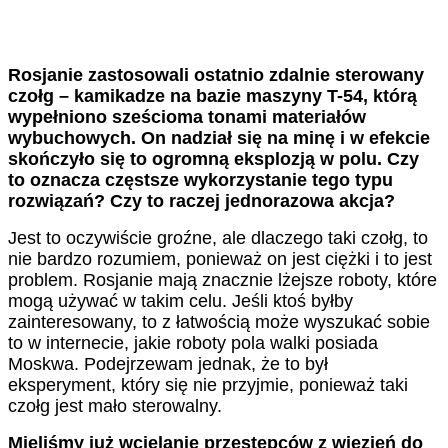
Rosjanie zastosowali ostatnio zdalnie sterowany
czołg – kamikadze na bazie maszyny T-54, którą
wypełniono sześcioma tonami materiałów
wybuchowych. On nadział się na minę i w efekcie
skończyło się to ogromną eksplozją w polu. Czy
to oznacza częstsze wykorzystanie tego typu
rozwiązań? Czy to raczej jednorazowa akcja?
Jest to oczywiście groźne, ale dlaczego taki czołg, to
nie bardzo rozumiem, ponieważ on jest ciężki i to jest
problem. Rosjanie mają znacznie lżejsze roboty, które
mogą używać w takim celu. Jeśli ktoś byłby
zainteresowany, to z łatwością może wyszukać sobie
to w internecie, jakie roboty pola walki posiada
Moskwa. Podejrzewam jednak, że to był
eksperyment, który się nie przyjmie, ponieważ taki
czołg jest mało sterowalny.
Mieliśmy już wcielanie przestępców z więzień do