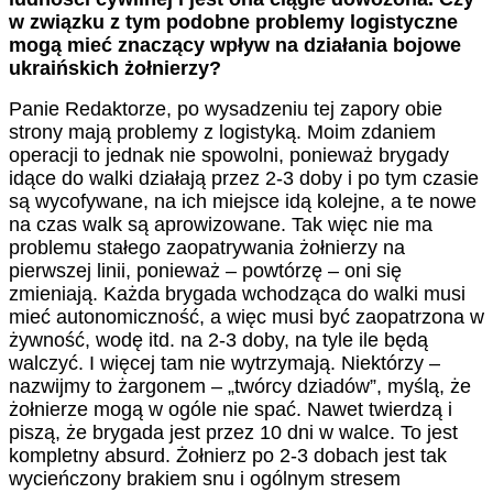
w związku z tym podobne problemy logistyczne
mogą mieć znaczący wpływ na działania bojowe
ukraińskich żołnierzy?
Panie Redaktorze, po wysadzeniu tej zapory obie
strony mają problemy z logistyką. Moim zdaniem
operacji to jednak nie spowolni, ponieważ brygady
idące do walki działają przez 2-3 doby i po tym czasie
są wycofywane, na ich miejsce idą kolejne, a te nowe
na czas walk są aprowizowane. Tak więc nie ma
problemu stałego zaopatrywania żołnierzy na
pierwszej linii, ponieważ – powtórzę – oni się
zmieniają. Każda brygada wchodząca do walki musi
mieć autonomiczność, a więc musi być zaopatrzona w
żywność, wodę itd. na 2-3 doby, na tyle ile będą
walczyć. I więcej tam nie wytrzymają. Niektórzy –
nazwijmy to żargonem – „twórcy dziadów”, myślą, że
żołnierze mogą w ogóle nie spać. Nawet twierdzą i
piszą, że brygada jest przez 10 dni w walce. To jest
kompletny absurd. Żołnierz po 2-3 dobach jest tak
wycieńczony brakiem snu i ogólnym stresem