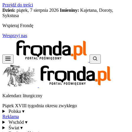
Przejdź do treści
Dzień:
piątek, 7 sierpnia 2026
Imieniny:
Kajetana, Doroty,
Sykstusa
Wspieraj Frondę
Wesprzyj nas
Kalendarz liturgiczny
Piątek XVIII tygodnia okresu zwykłego
Polska
▾
Reklama
Wschód
▾
Świat
▾