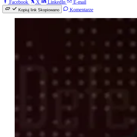
Facebook
X
LinkedIn
E-mail
Komentarze
Kopiuj link
Skopiowano