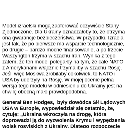
Model izraelski mogą zaoferować oczywiście Stany
Zjednoczone. Dla Ukrainy oznaczałoby to, że otrzyma
ona gwarancje bezpieczeństwa. W przypadku Izraela
jest tak, że po pierwsze ma wsparcie technologicznie,
po drugie – bardzo mocne finansowanie, a po trzecie
Waszyngton trzyma w szachu Iran. Wynika z tego
zatem, że ten model polegałby na tym, że całe NATO
z Amerykanami włącznie trzymaliby w szachu Rosję.
Jeśli więc Moskwa zrobiłaby cokolwiek, to NATO i
USA by uderzyły na Rosję. W mojej ocenie pełna
wersja tego modelu w odniesieniu do Ukrainy jest na
chwilę obecną mało prawdopodobna.
Generał Ben Hodges,
były dowódca Sił Lądowych
USA w Europie, wypowiedział się ostatnio, że,
cytuję: „Ukraina wkroczyła na drogę, która
doprowadzi ją do wyzwolenia Krymu i wypędzenia
wojsk rosyjskich z Ukrainy. Dlatego rozpoczęcie