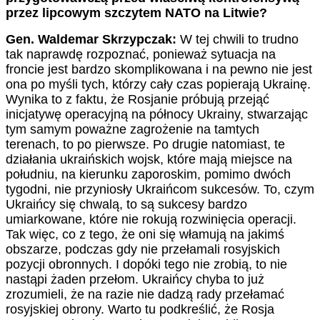
przez lipcowym szczytem NATO na Litwie?
Gen. Waldemar Skrzypczak:
W tej chwili to trudno
tak naprawdę rozpoznać, ponieważ sytuacja na
froncie jest bardzo skomplikowana i na pewno nie jest
ona po myśli tych, którzy cały czas popierają Ukrainę.
Wynika to z faktu, że Rosjanie próbują przejąć
inicjatywę operacyjną na północy Ukrainy, stwarzając
tym samym poważne zagrożenie na tamtych
terenach, to po pierwsze. Po drugie natomiast, te
działania ukraińskich wojsk, które mają miejsce na
południu, na kierunku zaporoskim, pomimo dwóch
tygodni, nie przyniosły Ukraińcom sukcesów. To, czym
Ukraińcy się chwalą, to są sukcesy bardzo
umiarkowane, które nie rokują rozwinięcia operacji.
Tak więc, co z tego, że oni się włamują na jakimś
obszarze, podczas gdy nie przełamali rosyjskich
pozycji obronnych. I dopóki tego nie zrobią, to nie
nastąpi żaden przełom. Ukraińcy chyba to już
zrozumieli, że na razie nie dadzą rady przełamać
rosyjskiej obrony. Warto tu podkreślić, że Rosja