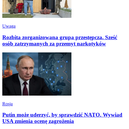
Uwaga
Rozbita zorganizowana grupa przestępcza. Sześć
osób zatrzymanych za przemyt narkotyków
Rosja
Putin może uderzyć, by sprawdzić NATO. Wywiad
USA zmienia ocenę zagrożenia