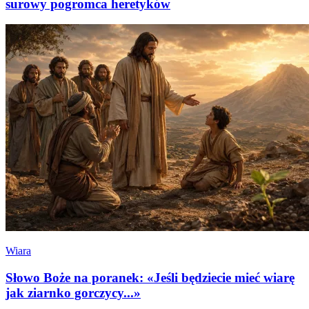
surowy pogromca heretyków
Wiara
Słowo Boże na poranek: «Jeśli będziecie mieć wiarę
jak ziarnko gorczycy...»