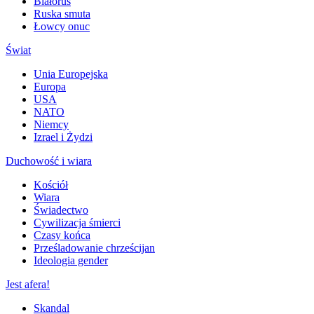
Białoruś
Ruska smuta
Łowcy onuc
Świat
Unia Europejska
Europa
USA
NATO
Niemcy
Izrael i Żydzi
Duchowość i wiara
Kościół
Wiara
Świadectwo
Cywilizacja śmierci
Czasy końca
Prześladowanie chrześcijan
Ideologia gender
Jest afera!
Skandal