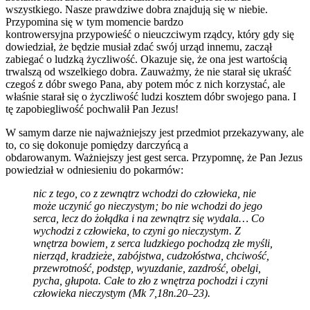
wszystkiego. Nasze prawdziwe dobra znajdują się w niebie.
Przypomina się w tym momencie bardzo
kontrowersyjna przypowieść o nieuczciwym rządcy, który gdy się
dowiedział, że będzie musiał zdać swój urząd innemu, zaczął
zabiegać o ludzką życzliwość. Okazuje się, że ona jest wartością
trwalszą od wszelkiego dobra. Zauważmy, że nie starał się ukraść
czegoś z dóbr swego Pana, aby potem móc z nich korzystać, ale
właśnie starał się o życzliwość ludzi kosztem dóbr swojego pana. I
tę zapobiegliwość pochwalił Pan Jezus!
W samym darze nie najważniejszy jest przedmiot przekazywany, ale
to, co się dokonuje pomiędzy darczyńcą a
obdarowanym. Ważniejszy jest gest serca. Przypomnę, że Pan Jezus
powiedział w odniesieniu do pokarmów:
nic z tego, co z zewnątrz wchodzi do człowieka, nie
może uczynić go nieczystym; bo nie wchodzi do jego
serca, lecz do żołądka i na zewnątrz się wydala… Co
wychodzi z człowieka, to czyni go nieczystym. Z
wnętrza bowiem, z serca ludzkiego pochodzą złe myśli,
nierząd, kradzieże, zabójstwa, cudzołóstwa, chciwość,
przewrotność, podstęp, wyuzdanie, zazdrość, obelgi,
pycha, głupota. Całe to zło z wnętrza pochodzi i czyni
człowieka nieczystym (Mk 7,18n.20–23).