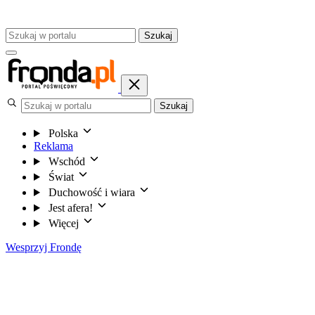
Szukaj
Szukaj
Polska
Reklama
Wschód
Świat
Duchowość i wiara
Jest afera!
Więcej
Wesprzyj Frondę