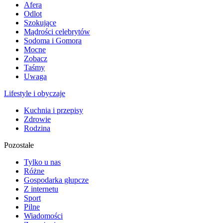
Afera
Odlot
Szokujące
Mądrości celebrytów
Sodoma i Gomora
Mocne
Zobacz
Taśmy
Uwaga
Lifestyle i obyczaje
Kuchnia i przepisy
Zdrowie
Rodzina
Pozostałe
Tylko u nas
Różne
Gospodarka głupcze
Z internetu
Sport
Pilne
Wiadomości