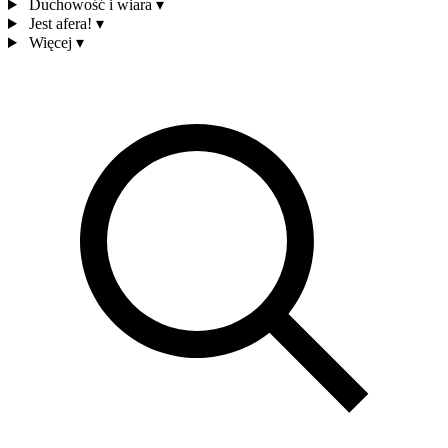
Duchowość i wiara
▾
Jest afera!
▾
Więcej
▾