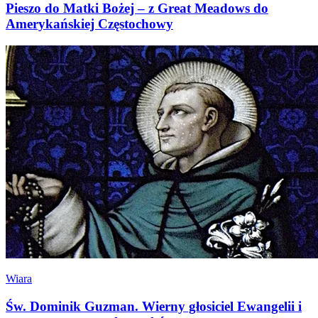
Pieszo do Matki Bożej – z Great Meadows do
Amerykańskiej Częstochowy
Wiara
Św. Dominik Guzman. Wierny głosiciel Ewangelii i