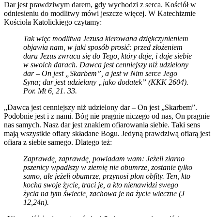
Dar jest prawdziwym darem, gdy wychodzi z serca. Kościół w
odniesieniu do modlitwy mówi jeszcze więcej. W Katechizmie
Kościoła Katolickiego czytamy:
Tak więc modlitwa Jezusa kierowana dziękczynieniem
objawia nam, w jaki sposób prosić: przed złożeniem
daru Jezus zwraca się do Tego, który daje, i daje siebie
w swoich darach. Dawca jest cenniejszy niż udzielony
dar – On jest „Skarbem”, a jest w Nim serce Jego
Syna; dar jest udzielany „jako dodatek” (KKK 2604).
Por. Mt 6, 21. 33.
„Dawca jest cenniejszy niż udzielony dar – On jest „Skarbem”.
Podobnie jest i z nami. Bóg nie pragnie niczego od nas, On pragnie
nas samych. Nasz dar jest znakiem ofiarowania siebie. Taki sens
mają wszystkie ofiary składane Bogu. Jedyną prawdziwą ofiarą jest
ofiara z siebie samego. Dlatego też:
Zaprawdę, zaprawdę, powiadam wam: Jeżeli ziarno
pszenicy wpadłszy w ziemię nie obumrze, zostanie tylko
samo, ale jeżeli obumrze, przynosi plon obfity. Ten, kto
kocha swoje życie, traci je, a kto nienawidzi swego
życia na tym świecie, zachowa je na życie wieczne (J
12,24n).