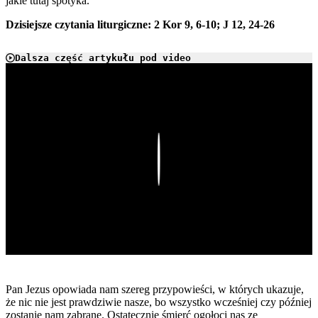
jakie tutaj spotyka.
Dzisiejsze czytania liturgiczne: 2 Kor 9, 6-10; J 12, 24-26
Dalsza część artykułu pod video
Play
Pan Jezus opowiada nam szereg przypowieści, w których ukazuje,
że nic nie jest prawdziwie nasze, bo wszystko wcześniej czy później
zostanie nam zabrane. Ostatecznie śmierć ogołoci nas ze