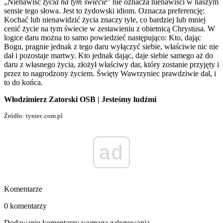
„Nienawiść
życia na tym świecie
” nie oznacza nienawiści w naszym
sensie tego słowa. Jest to żydowski idiom. Oznacza preferencję:
Kochać lub nienawidzić życia znaczy tyle, co bardziej lub mniej
cenić życie na tym świecie w zestawieniu z obietnicą Chrystusa. W
logice daru można to samo powiedzieć następująco: Kto, dając
Bogu, pragnie jednak z tego daru wyłączyć siebie, właściwie nic nie
dał i pozostaje martwy. Kto jednak dając, daje siebie samego aż do
daru z własnego życia, złożył właściwy dar, który zostanie przyjęty i
przez to nagrodzony życiem. Święty Wawrzyniec prawdziwie dał, i
to do końca.
Włodzimierz Zatorski OSB | Jesteśmy ludźmi
Źródło: tyniec.com.pl
ad
Komentarze
0 komentarzy
Dodawanie komentarzy wymaga zalogowania.