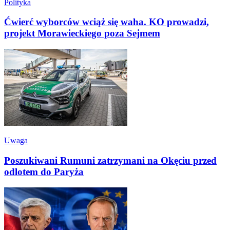
Polityka
Ćwierć wyborców wciąż się waha. KO prowadzi,
projekt Morawieckiego poza Sejmem
Uwaga
Poszukiwani Rumuni zatrzymani na Okęciu przed
odlotem do Paryża