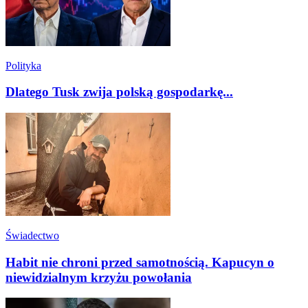
Polityka
Dlatego Tusk zwija polską gospodarkę...
Świadectwo
Habit nie chroni przed samotnością. Kapucyn o
niewidzialnym krzyżu powołania