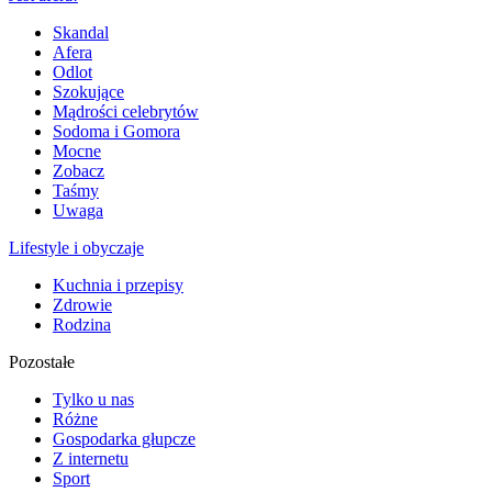
Skandal
Afera
Odlot
Szokujące
Mądrości celebrytów
Sodoma i Gomora
Mocne
Zobacz
Taśmy
Uwaga
Lifestyle i obyczaje
Kuchnia i przepisy
Zdrowie
Rodzina
Pozostałe
Tylko u nas
Różne
Gospodarka głupcze
Z internetu
Sport