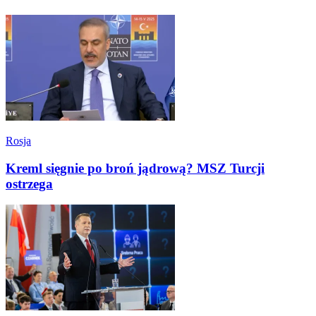
Rosja
Kreml sięgnie po broń jądrową? MSZ Turcji
ostrzega