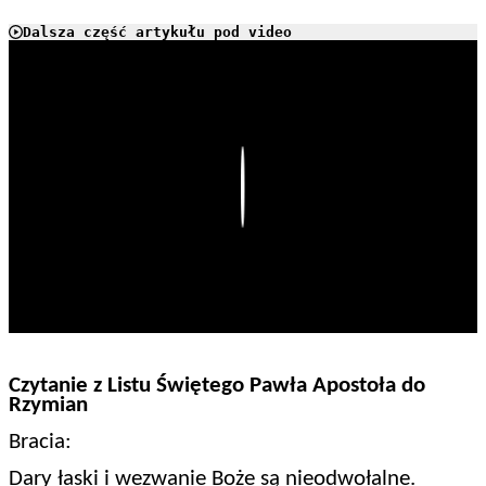
Dalsza część artykułu pod video
Play
Czytanie z Listu Świętego Pawła Apostoła do
Rzymian
Bracia:
Dary łaski i wezwanie Boże są nieodwołalne.