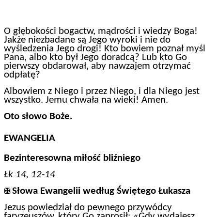
O głębokości bogactw, mądrości i wiedzy Boga!
Jakże niezbadane są Jego wyroki i nie do
wyśledzenia Jego drogi! Kto bowiem poznał myśl
Pana, albo kto był Jego doradcą? Lub kto Go
pierwszy obdarował, aby nawzajem otrzymać
odpłatę?
Albowiem z Niego i przez Niego, i dla Niego jest
wszystko. Jemu chwała na wieki! Amen.
Oto słowo Boże.
EWANGELIA
Bezinteresowna miłość bliźniego
Łk 14, 12-14
Słowa Ewangelii według Świętego Łukasza
✠
Jezus powiedział do pewnego przywódcy
faryzeuszów, który Go zaprosił: «Gdy wydajesz