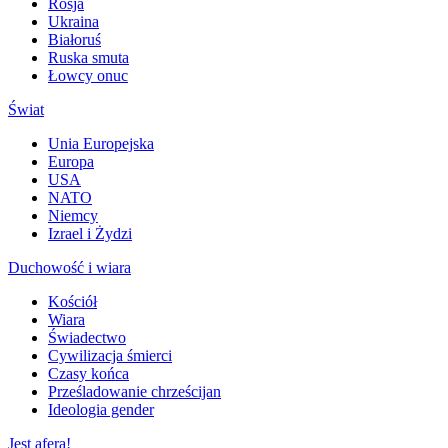
Rosja
Ukraina
Białoruś
Ruska smuta
Łowcy onuc
Świat
Unia Europejska
Europa
USA
NATO
Niemcy
Izrael i Żydzi
Duchowość i wiara
Kościół
Wiara
Świadectwo
Cywilizacja śmierci
Czasy końca
Prześladowanie chrześcijan
Ideologia gender
Jest afera!