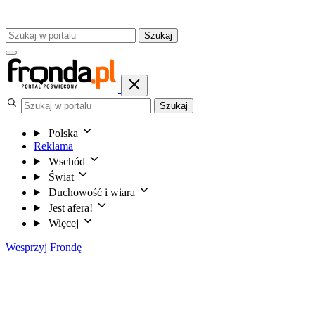
Szukaj
Szukaj
Polska
Reklama
Wschód
Świat
Duchowość i wiara
Jest afera!
Więcej
Wesprzyj Frondę