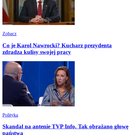
Zobacz
Co je Karol Nawrocki? Kucharz prezydenta
zdradza kulisy swojej pracy
Polityka
Skandal na antenie TVP Info. Tak obrażano głowę
państwa