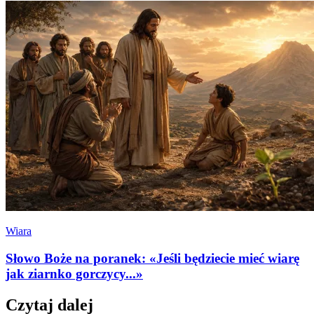
Wiara
Słowo Boże na poranek: «Jeśli będziecie mieć wiarę
jak ziarnko gorczycy...»
Czytaj dalej