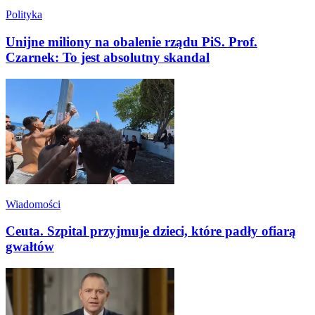
Polityka
Unijne miliony na obalenie rządu PiS. Prof.
Czarnek: To jest absolutny skandal
Wiadomości
Ceuta. Szpital przyjmuje dzieci, które padły ofiarą
gwałtów