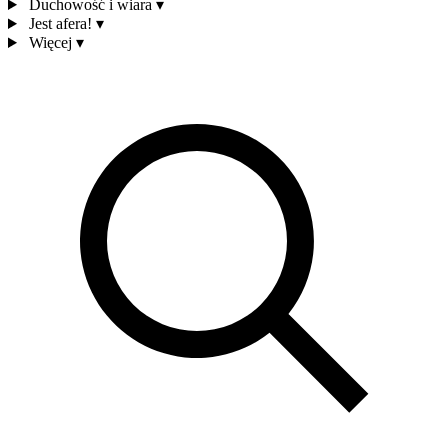
Duchowość i wiara
▾
Jest afera!
▾
Więcej
▾