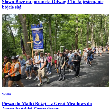
Słowo Boże na poranek: Odwagi! To Ja jestem, nie
bójcie się!
Wiara
Pieszo do Matki Bożej – z Great Meadows do
Amerykańskiej Częstochowy