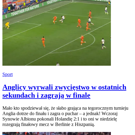
Sport
Anglicy wyrwali zwycięstwo w ostatnich
sekundach i zagrają w finale
Mało kto spodziewał się, że słabo grająca na tegorocznym turnieju
Anglia dotrze do finału i zagra o puchar – a jednak! Wczoraj
Synowie Albionu pokonali Holandię 2:1 i to oni w niedzielę
rozegrają finałowy mecz w Berlinie z Hiszpanią.