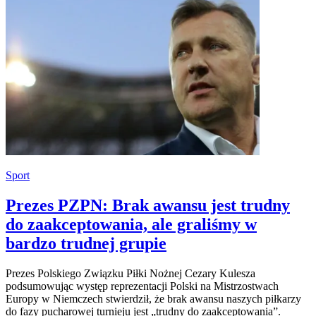
Sport
Prezes PZPN: Brak awansu jest trudny
do zaakceptowania, ale graliśmy w
bardzo trudnej grupie
Prezes Polskiego Związku Piłki Nożnej Cezary Kulesza
podsumowując występ reprezentacji Polski na Mistrzostwach
Europy w Niemczech stwierdził, że brak awansu naszych piłkarzy
do fazy pucharowej turnieju jest „trudny do zaakceptowania”.