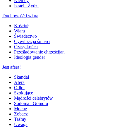
Niemcy
Izrael i Żydzi
Duchowość i wiara
Kościół
Wiara
Świadectwo
Cywilizacja śmierci
Czasy końca
Prześladowanie chrześcijan
Ideologia gender
Jest afera!
Skandal
Afera
Odlot
Szokujące
Mądrości celebrytów
Sodoma i Gomora
Mocne
Zobacz
Taśmy
Uwaga