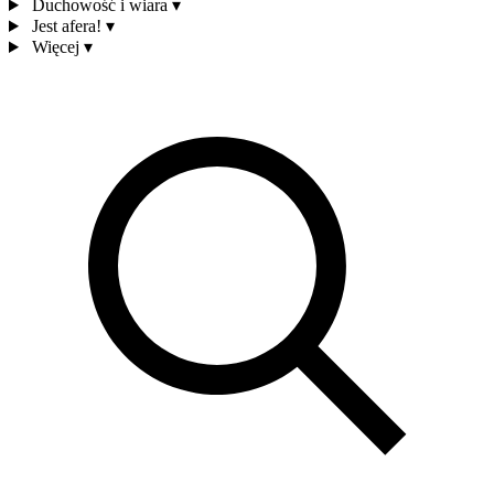
Duchowość i wiara
▾
Jest afera!
▾
Więcej
▾