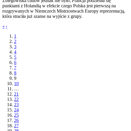
Zbiegowiska cudów jednak nie było, Francja podzieliła się
punktami z Holandią w efekcie czego Polska jest pierwszą na
rozgrywanych w Niemczech Mistrzostwach Europy reprezentacją,
która straciła już szanse na wyjście z grupy.
«
‹
1
2
3
4
5
6
7
8
9
10
…
21
22
23
24
25
26
27
28