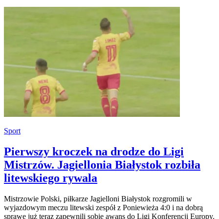
Sport
Pierwszy kroczek na drodze do Ligi
Mistrzów. Jagiellonia Białystok rozbiła
litewskiego rywala
Mistrzowie Polski, piłkarze Jagielloni Białystok rozgromili w
wyjazdowym meczu litewski zespół z Poniewieża 4:0 i na dobrą
sprawę już teraz zapewnili sobie awans do Ligi Konferencji Europy.