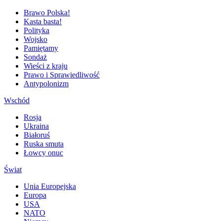
Brawo Polska!
Kasta basta!
Polityka
Wojsko
Pamiętamy
Sondaż
Wieści z kraju
Prawo i Sprawiedliwość
Antypolonizm
Wschód
Rosja
Ukraina
Białoruś
Ruska smuta
Łowcy onuc
Świat
Unia Europejska
Europa
USA
NATO