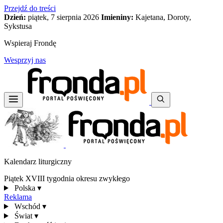
Przejdź do treści
Dzień:
piątek, 7 sierpnia 2026
Imieniny:
Kajetana, Doroty,
Sykstusa
Wspieraj Frondę
Wesprzyj nas
Kalendarz liturgiczny
Piątek XVIII tygodnia okresu zwykłego
Polska
▾
Reklama
Wschód
▾
Świat
▾