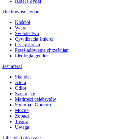
Izrael i Żydzi
Duchowość i wiara
Kościół
Wiara
Świadectwo
Cywilizacja śmierci
Czasy końca
Prześladowanie chrześcijan
Ideologia gender
Jest afera!
Skandal
Afera
Odlot
Szokujące
Mądrości celebrytów
Sodoma i Gomora
Mocne
Zobacz
Taśmy
Uwaga
Lifestyle i obyczaje