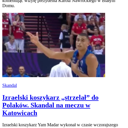
komentując wizytę prezydenta Karola Nawrockiego w Białym
Domu.
Skandal
Izraelski koszykarz „strzelał” do
Polaków. Skandal na meczu w
Katowicach
Izraelski koszykarz Yam Madar wykonał w czasie wczorajszego