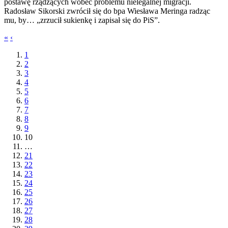
postawę rządzących wobec problemu nielegalnej migracji.
Radosław Sikorski zwrócił się do bpa Wiesława Meringa radząc
mu, by… „zrzucił sukienkę i zapisał się do PiS”.
«
‹
1
2
3
4
5
6
7
8
9
10
…
21
22
23
24
25
26
27
28