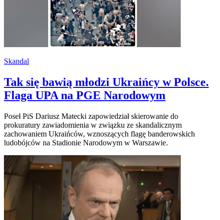
Skandal
Tak się bawią młodzi Ukraińcy w Polsce.
Flaga UPA na PGE Narodowym
Poseł PiS Dariusz Matecki zapowiedział skierowanie do
prokuratury zawiadomienia w związku ze skandalicznym
zachowaniem Ukraińców, wznoszących flagę banderowskich
ludobójców na Stadionie Narodowym w Warszawie.