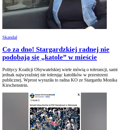
Skandal
Co za dno! Stargardzkiej radnej nie
podobają się „katole” w mieście
Politycy Koalicji Obywatelskiej wiele mówią o tolerancji, sami
jednak najwyraźniej nie tolerując katolików w przestrzeni
publicznej. Wprost wyraziła to radna KO ze Stargardu Monika
Kirschenstein.