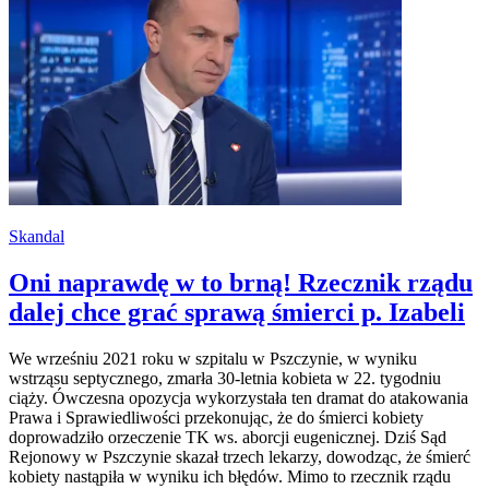
Skandal
Oni naprawdę w to brną! Rzecznik rządu
dalej chce grać sprawą śmierci p. Izabeli
We wrześniu 2021 roku w szpitalu w Pszczynie, w wyniku
wstrząsu septycznego, zmarła 30-letnia kobieta w 22. tygodniu
ciąży. Ówczesna opozycja wykorzystała ten dramat do atakowania
Prawa i Sprawiedliwości przekonując, że do śmierci kobiety
doprowadziło orzeczenie TK ws. aborcji eugenicznej. Dziś Sąd
Rejonowy w Pszczynie skazał trzech lekarzy, dowodząc, że śmierć
kobiety nastąpiła w wyniku ich błędów. Mimo to rzecznik rządu