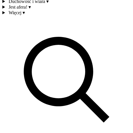
Duchowość i wiara
▾
Jest afera!
▾
Więcej
▾