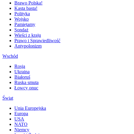
Brawo Polska!
Kasta basta!
Polityka
Wojsko
Pamiętamy
Sondaż
Wieści z kraju
Prawo i Sprawiedliwość
Antypolonizm
Wschód
Rosja
Ukraina
Białoruś
Ruska smuta
Łowcy onuc
Świat
Unia Europejska
Europa
USA
NATO
Niemcy