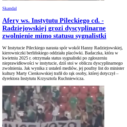
Skandal
Afery ws. Instytutu Pileckiego cd. -
Radziejowskiej grozi dyscyplinarne
zwolnienie mimo statusu sygnalistki
W Instytucie Pileckiego narasta spór wokół Hanny Radziejowskiej,
kierowniczki berlińskiego oddziału placówki. Badaczka, która w
kwietniu 2025 r. otrzymała status sygnalistki po zgłoszeniu
nieprawidłowości w instytucie, dziś stoi w obliczu dyscyplinarnego
zwolnienia. Jak wynika z ustaleń mediów, jej poufny list do minister
kultury Marty Cienkowskiej trafił do rąk osoby, której dotyczył –
dyrektora Instytutu Krzysztofa Ruchniewicza.