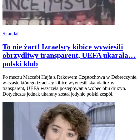
Skandal
To nie żart! Izraelscy kibice wywiesili
obrzydliwy transparent, UEFA ukarała…
polski klub
Po meczu Maccabi Hajfa z Rakowem Częstochowa w Debreczynie,
w czasie którego izraelscy kibice wywiesili skandaliczny
transparent, UEFA wszczęła postępowania wobec obu drużyn.
Dotychczas jednak ukarany został jedynie polski zespół.