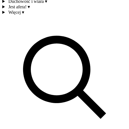
Duchowość i wiara
▾
Jest afera!
▾
Więcej
▾