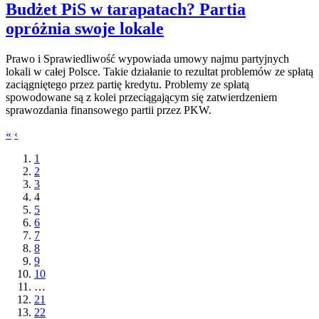
Budżet PiS w tarapatach? Partia
opróżnia swoje lokale
Prawo i Sprawiedliwość wypowiada umowy najmu partyjnych
lokali w całej Polsce. Takie działanie to rezultat problemów ze spłatą
zaciągniętego przez partię kredytu. Problemy ze spłatą
spowodowane są z kolei przeciągającym się zatwierdzeniem
sprawozdania finansowego partii przez PKW.
«
‹
1
2
3
4
5
6
7
8
9
10
…
21
22