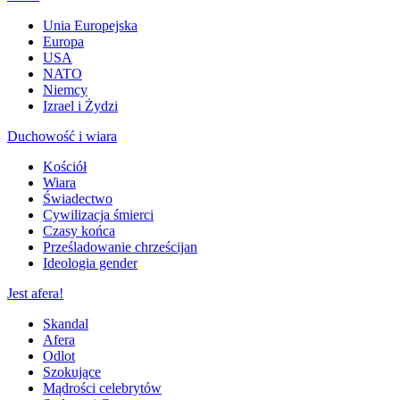
Unia Europejska
Europa
USA
NATO
Niemcy
Izrael i Żydzi
Duchowość i wiara
Kościół
Wiara
Świadectwo
Cywilizacja śmierci
Czasy końca
Prześladowanie chrześcijan
Ideologia gender
Jest afera!
Skandal
Afera
Odlot
Szokujące
Mądrości celebrytów