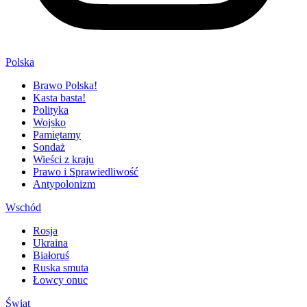
Polska
Brawo Polska!
Kasta basta!
Polityka
Wojsko
Pamiętamy
Sondaż
Wieści z kraju
Prawo i Sprawiedliwość
Antypolonizm
Wschód
Rosja
Ukraina
Białoruś
Ruska smuta
Łowcy onuc
Świat