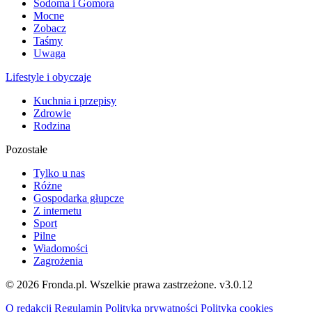
Sodoma i Gomora
Mocne
Zobacz
Taśmy
Uwaga
Lifestyle i obyczaje
Kuchnia i przepisy
Zdrowie
Rodzina
Pozostałe
Tylko u nas
Różne
Gospodarka głupcze
Z internetu
Sport
Pilne
Wiadomości
Zagrożenia
© 2026 Fronda.pl. Wszelkie prawa zastrzeżone.
v3.0.12
O redakcji
Regulamin
Polityka prywatności
Polityka cookies