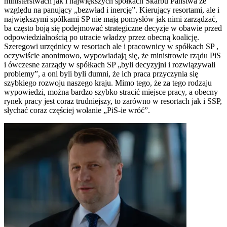
ministerstwach jak i największych spółkach Skarbu Państwa ze
względu na panujący „bezwład i inercję”. Kierujący resortami, ale i
największymi spółkami SP nie mają pomysłów jak nimi zarządzać,
ba często boją się podejmować strategiczne decyzje w obawie przed
odpowiedzialnością po utracie władzy przez obecną koalicję.
Szeregowi urzędnicy w resortach ale i pracownicy w spółkach SP ,
oczywiście anonimowo, wypowiadają się, że ministrowie rządu PiS
i ówczesne zarządy w spółkach SP „byli decyzyjni i rozwiązywali
problemy”, a oni byli byli dumni, że ich praca przyczynia się
szybkiego rozwoju naszego kraju. Mimo tego, że za tego rodzaju
wypowiedzi, można bardzo szybko stracić miejsce pracy, a obecny
rynek pracy jest coraz trudniejszy, to zarówno w resortach jak i SSP,
słychać coraz częściej wołanie „PiS-ie wróć”.