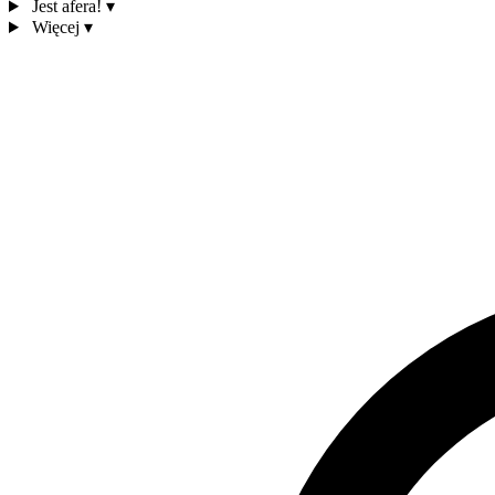
Jest afera!
▾
Więcej
▾