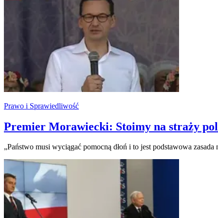
Prawo i Sprawiedliwość
Premier Morawiecki: Stoimy na straży pol
„Państwo musi wyciągać pomocną dłoń i to jest podstawowa zasada n