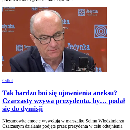
Odlot
Tak bardzo boi się ujawnienia aneksu?
Czarzasty wzywa prezydenta, by… podał
się do dymisji
Niesamowite emocje wywołują w marszałku Sejmu Włodzimierzu
Czarzastym działania podjęte przez prezydenta w celu odtajnienia