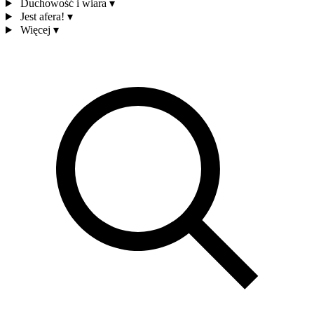
Duchowość i wiara
▾
Jest afera!
▾
Więcej
▾