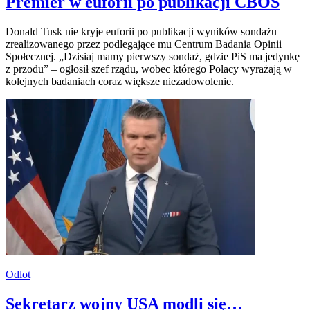
Premier w euforii po publikacji CBOS
Donald Tusk nie kryje euforii po publikacji wyników sondażu
zrealizowanego przez podlegające mu Centrum Badania Opinii
Społecznej. „Dzisiaj mamy pierwszy sondaż, gdzie PiS ma jedynkę
z przodu” – ogłosił szef rządu, wobec którego Polacy wyrażają w
kolejnych badaniach coraz większe niezadowolenie.
Odlot
Sekretarz wojny USA modli się…