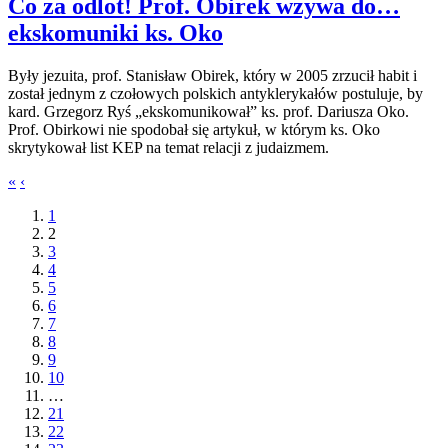
Co za odlot! Prof. Obirek wzywa do…
ekskomuniki ks. Oko
Były jezuita, prof. Stanisław Obirek, który w 2005 zrzucił habit i
został jednym z czołowych polskich antyklerykałów postuluje, by
kard. Grzegorz Ryś „ekskomunikował” ks. prof. Dariusza Oko.
Prof. Obirkowi nie spodobał się artykuł, w którym ks. Oko
skrytykował list KEP na temat relacji z judaizmem.
«
‹
1
2
3
4
5
6
7
8
9
10
…
21
22