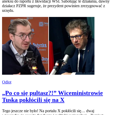
aneksu do raportu z likwidacji WSI. Sabotując te działania, dawny
działacz PZPR sugeruje, że prezydent powinien zrezygnować z
urzędu.
Odlot
„Po co się pultasz?!” Wiceministrowie
Tuska pokłócili się na X
Tego jeszcze nie było! Na portalu X pokłócili się… dwaj