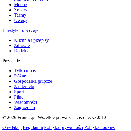
Mocne
Zobacz
Taśmy
Uwaga
Lifestyle i obyczaje
Kuchnia i przepisy
Zdrowie
Rodzina
Pozostałe
Tylko u nas
Różne
Gospodarka głupcze
Z internetu
Sport
Pilne
Wiadomości
Zagrożenia
© 2026 Fronda.pl. Wszelkie prawa zastrzeżone.
v3.0.12
O redakcji
Regulamin
Polityka prywatności
Polityka cookies