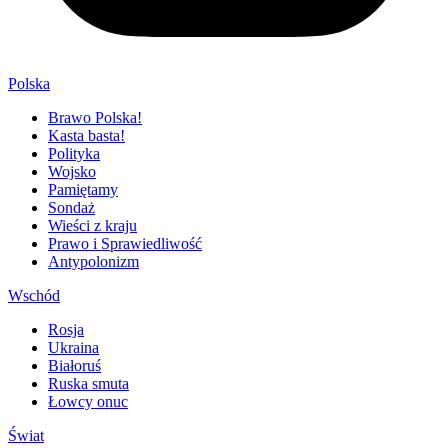
Polska
Brawo Polska!
Kasta basta!
Polityka
Wojsko
Pamiętamy
Sondaż
Wieści z kraju
Prawo i Sprawiedliwość
Antypolonizm
Wschód
Rosja
Ukraina
Białoruś
Ruska smuta
Łowcy onuc
Świat