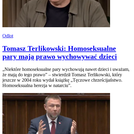
Odlot
Tomasz Terlikowski: Homoseksualne
pary mają prawo wychowywać dzieci
„Niektóre homoseksualne pary wychowują nawet dzieci i uważam,
że mają do tego prawo” – stwierdził Tomasz Terlikowski, który
jeszcze w 2004 roku wydał książkę „Tęczowe chrześcijaństwo.
Homoseksualna herezja w natarciu”.