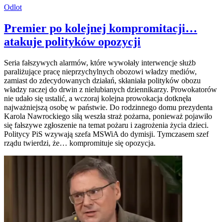
Odlot
Premier po kolejnej kompromitacji…
atakuje polityków opozycji
Seria fałszywych alarmów, które wywołały interwencje służb
paraliżujące pracę nieprzychylnych obozowi władzy mediów,
zamiast do zdecydowanych działań, skłaniała polityków obozu
władzy raczej do drwin z nielubianych dziennikarzy. Prowokatorów
nie udało się ustalić, a wczoraj kolejna prowokacja dotknęła
najważniejszą osobę w państwie. Do rodzinnego domu prezydenta
Karola Nawrockiego siłą weszła straż pożarna, ponieważ pojawiło
się fałszywe zgłoszenie na temat pożaru i zagrożenia życia dzieci.
Politycy PiS wzywają szefa MSWiA do dymisji. Tymczasem szef
rządu twierdzi, że… kompromituje się opozycja.