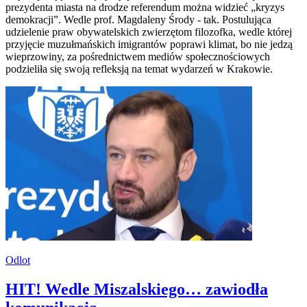
prezydenta miasta na drodze referendum można widzieć „kryzys
demokracji”. Wedle prof. Magdaleny Środy - tak. Postulująca
udzielenie praw obywatelskich zwierzętom filozofka, wedle której
przyjęcie muzułmańskich imigrantów poprawi klimat, bo nie jedzą
wieprzowiny, za pośrednictwem mediów społecznościowych
podzieliła się swoją refleksją na temat wydarzeń w Krakowie.
Odlot
HIT! Wedle Miszalskiego… zawiodła