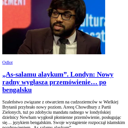
Odlot
„As-salamu alaykum”. Londyn: Nowy
radny wygłasza przemówienie… po
bengalsku
Szaleństwo związane z otwarciem na cudzoziemców w Wielkiej
Brytanii przybrało nowy poziom. Areeq Chowdhury z Partii
Zielonych, tuż po zdobyciu mandatu radnego w londyńskiej
dzielnicy Newham wygłosił płomienne przemówienie, posługując
się… językiem bengalskim. Swoje wystąpienie rozpoczął islamskim
pozdrowieniem „As-salamu alaykum”.