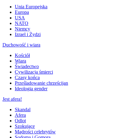
Unia Europejska
Europa
USA
NATO
Niemcy
Izrael i Żydzi
Duchowość i wiara
Kościół
Wiara
Świadectwo
Cywilizacja śmierci
Czasy końca
Prześladowanie chrześcijan
Ideologia gender
Jest afera!
Skandal
Afera
Odlot
Szokujące
Mądrości celebrytów
Sodoma i Gomora