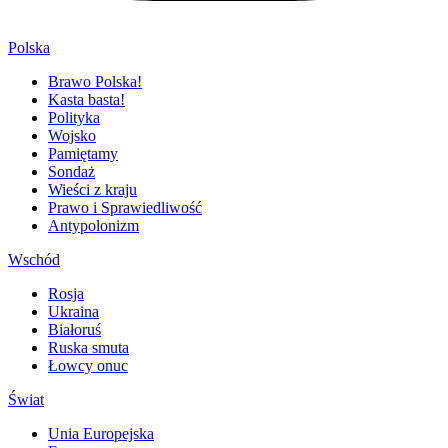
Polska
Brawo Polska!
Kasta basta!
Polityka
Wojsko
Pamiętamy
Sondaż
Wieści z kraju
Prawo i Sprawiedliwość
Antypolonizm
Wschód
Rosja
Ukraina
Białoruś
Ruska smuta
Łowcy onuc
Świat
Unia Europejska