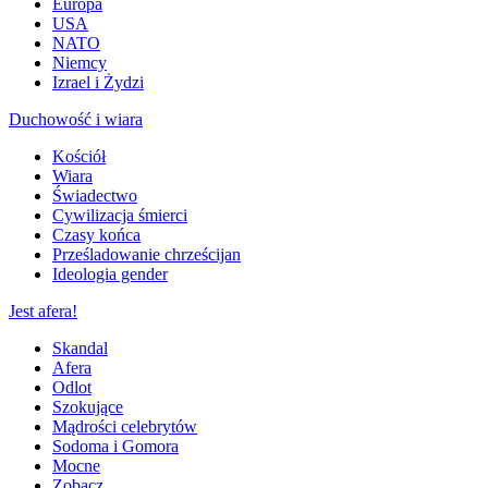
Europa
USA
NATO
Niemcy
Izrael i Żydzi
Duchowość i wiara
Kościół
Wiara
Świadectwo
Cywilizacja śmierci
Czasy końca
Prześladowanie chrześcijan
Ideologia gender
Jest afera!
Skandal
Afera
Odlot
Szokujące
Mądrości celebrytów
Sodoma i Gomora
Mocne
Zobacz