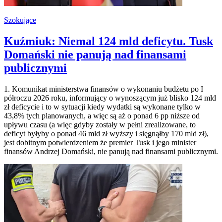
Szokujące
Kuźmiuk: Niemal 124 mld deficytu. Tusk
Domański nie panują nad finansami
publicznymi
1. Komunikat ministerstwa finansów o wykonaniu budżetu po I
półroczu 2026 roku, informujący o wynoszącym już blisko 124 mld
zł deficycie i to w sytuacji kiedy wydatki są wykonane tylko w
43,8% tych planowanych, a więc są aż o ponad 6 pp niższe od
upływu czasu (a więc gdyby zostały w pełni zrealizowane, to
deficyt byłyby o ponad 46 mld zł wyższy i sięgnąłby 170 mld zł),
jest dobitnym potwierdzeniem że premier Tusk i jego minister
finansów Andrzej Domański, nie panują nad finansami publicznymi.