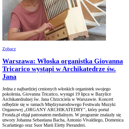
Zobacz
Warszawa: Włoska organistka Giovanna
Tricarico wystąpi w Archikatedrze św.
Jana
Jedna z najbardziej cenionych włoskich organistek swojego
pokolenia, Giovanna Tricarico, wystąpi 19 lipca w Bazylice
Archikatedralnej św. Jana Chrzciciela w Warszawie. Koncert
odbędzie się w ramach Międzynarodowego Festiwalu Muzyki
Organowej „ORGANY ARCHIKATEDRY", który portal
Fronda.pl objął patronatem medialnym. W programie znalazły się
utwory Johanna Sebastiana Bacha, Antonio Vivaldiego, Domenica
Scarlattiego oraz Suor Marii Eletty Pierandrei.