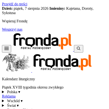
Przejdź do treści
Dzień:
piątek, 7 sierpnia 2026
Imieniny:
Kajetana, Doroty,
Sykstusa
Wspieraj Frondę
Wesprzyj nas
Kalendarz liturgiczny
Piątek XVIII tygodnia okresu zwykłego
Polska
▾
Reklama
Wschód
▾
Świat
▾