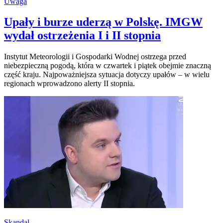
Uwaga
Upały i burze uderzą w Polskę. IMGW
wydał ostrzeżenia I i II stopnia
Instytut Meteorologii i Gospodarki Wodnej ostrzega przed
niebezpieczną pogodą, która w czwartek i piątek obejmie znaczną
część kraju. Najpoważniejsza sytuacja dotyczy upałów – w wielu
regionach wprowadzono alerty II stopnia.
Skandal