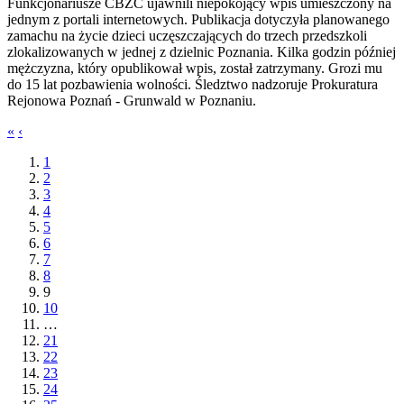
Funkcjonariusze CBZC ujawnili niepokojący wpis umieszczony na
jednym z portali internetowych. Publikacja dotyczyła planowanego
zamachu na życie dzieci uczęszczających do trzech przedszkoli
zlokalizowanych w jednej z dzielnic Poznania. Kilka godzin później
mężczyzna, który opublikował wpis, został zatrzymany. Grozi mu
do 15 lat pozbawienia wolności. Śledztwo nadzoruje Prokuratura
Rejonowa Poznań - Grunwald w Poznaniu.
«
‹
1
2
3
4
5
6
7
8
9
10
…
21
22
23
24