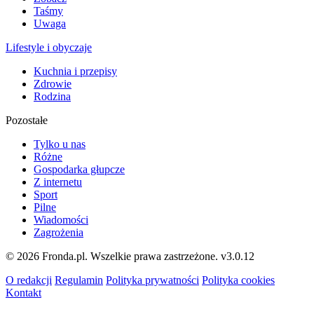
Taśmy
Uwaga
Lifestyle i obyczaje
Kuchnia i przepisy
Zdrowie
Rodzina
Pozostałe
Tylko u nas
Różne
Gospodarka głupcze
Z internetu
Sport
Pilne
Wiadomości
Zagrożenia
© 2026 Fronda.pl. Wszelkie prawa zastrzeżone.
v3.0.12
O redakcji
Regulamin
Polityka prywatności
Polityka cookies
Kontakt