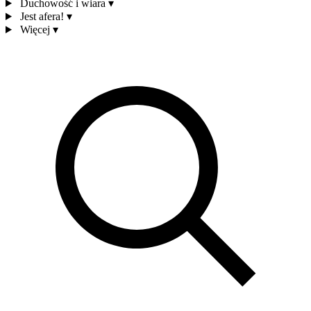
Duchowość i wiara
▾
Jest afera!
▾
Więcej
▾