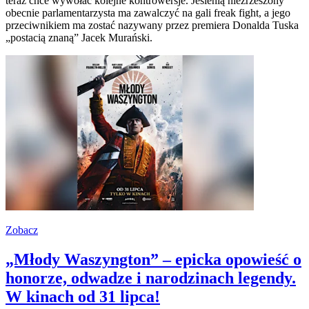
teraz chce wywołać kolejne kontrowersje. Jesienią niezrzeszony
obecnie parlamentarzysta ma zawalczyć na gali freak fight, a jego
przeciwnikiem ma zostać nazywany przez premiera Donalda Tuska
„postacią znaną” Jacek Murański.
Zobacz
„Młody Waszyngton” – epicka opowieść o
honorze, odwadze i narodzinach legendy.
W kinach od 31 lipca!