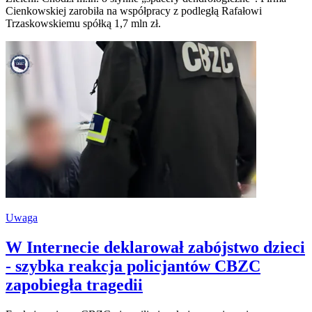
Cienkowskiej zarobiła na współpracy z podległą Rafałowi
Trzaskowskiemu spółką 1,7 mln zł.
Uwaga
W Internecie deklarował zabójstwo dzieci
- szybka reakcja policjantów CBZC
zapobiegła tragedii